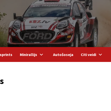
sprints
Minirallijs
Autošoseja
Citi veidi
s