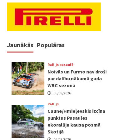
Jaunākās
Populāras
Rallijs pasaulē
Noivils un Furmo nav droši
par dalību nākamā gada
WRC sezonā
06/08/2026
Rallijs
Caune/Hmieļevskis izcīna
punktus Pasaules
ekorallija kausa posmā
Skotijā
06/08/2026