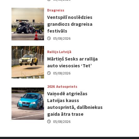
Dragreiss
Ventspilī noslēdzies
grandiozs dragreisa
festivāls
05/08/2026
Rallijs Latvijā
Mārtiņš Sesks ar rallija
auto viesosies ‘Tet’
05/08/2026
2026
Autosprints
Vaiņodē atgriežas
Latvijas kauss
autosprintā, dalībniekus
gaida ātra trase
05/08/2026