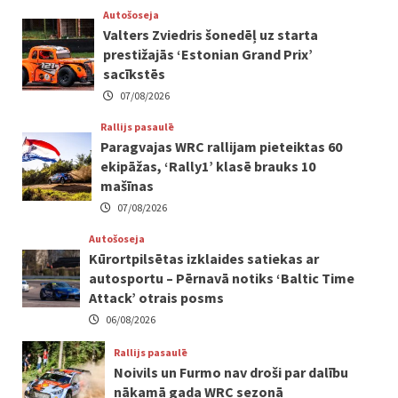
Autošoseja
Valters Zviedris šonedēļ uz starta
prestižajās ‘Estonian Grand Prix’
sacīkstēs
07/08/2026
Rallijs pasaulē
Paragvajas WRC rallijam pieteiktas 60
ekipāžas, ‘Rally1’ klasē brauks 10
mašīnas
07/08/2026
Autošoseja
Kūrortpilsētas izklaides satiekas ar
autosportu – Pērnavā notiks ‘Baltic Time
Attack’ otrais posms
06/08/2026
Rallijs pasaulē
Noivils un Furmo nav droši par dalību
nākamā gada WRC sezonā