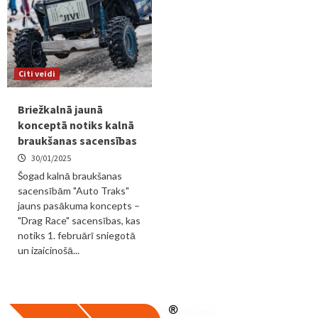
Citi veidi
Briežkalnā jaunā
konceptā notiks kalnā
braukšanas sacensības
30/01/2025
Šogad kalnā braukšanas
sacensībām "Auto Traks"
jauns pasākuma koncepts –
"Drag Race" sacensības, kas
notiks 1. februārī sniegotā
un izaicinošā...