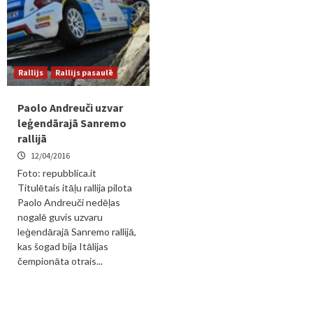
Rallijs
Rallijs pasaulē
Paolo Andreuči uzvar
leģendārajā Sanremo
rallijā
12/04/2016
Foto: repubblica.it
Titulētais itāļu rallija pilota
Paolo Andreuči nedēļas
nogalē guvis uzvaru
leģendārajā Sanremo rallijā,
kas šogad bija Itālijas
čempionāta otrais...