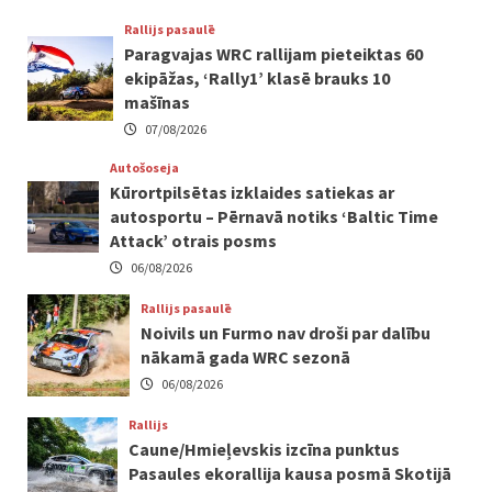
Rallijs pasaulē
Paragvajas WRC rallijam pieteiktas 60
ekipāžas, ‘Rally1’ klasē brauks 10
mašīnas
07/08/2026
Autošoseja
Kūrortpilsētas izklaides satiekas ar
autosportu – Pērnavā notiks ‘Baltic Time
Attack’ otrais posms
06/08/2026
Rallijs pasaulē
Noivils un Furmo nav droši par dalību
nākamā gada WRC sezonā
06/08/2026
Rallijs
Caune/Hmieļevskis izcīna punktus
Pasaules ekorallija kausa posmā Skotijā