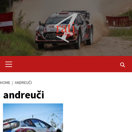
Skip
to
content
Primary
Menu
HOME
ANDREUČI
andreuči