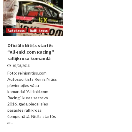
Autokross
Rallijkross
Oficiāli: Nitišs startēs
“All-Inkl.com Racing”
rallijkrosa komandā
01/03/2016
Foto: reinisnitiss.com
Autosportists Reinis Nitišs
pievienojies vācu
komandai "All-Inkl.com
Racing", kuras sastāvā
2016. gadā piedalīsies
pasaules rallijkrosa
čempionātā. Nitišs startēs
ar...