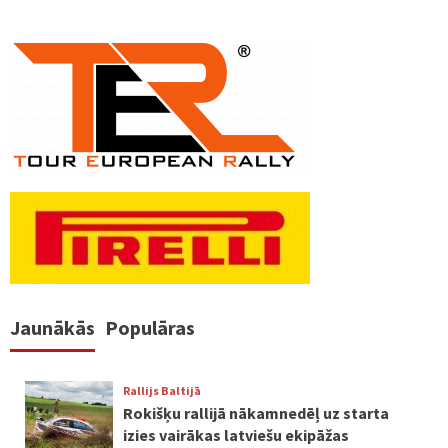
Jaunākās
Populāras
Rallijs Baltijā
Rokišķu rallijā nākamnedēļ uz starta
izies vairākas latviešu ekipāžas