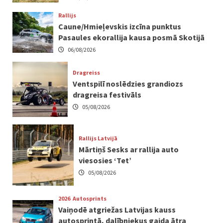
Rallijs
Caune/Hmieļevskis izcīna punktus
Pasaules ekorallija kausa posmā Skotijā
06/08/2026
Dragreiss
Ventspilī noslēdzies grandiozs
dragreisa festivāls
05/08/2026
Rallijs Latvijā
Mārtiņš Sesks ar rallija auto
viesosies ‘Tet’
05/08/2026
2026
Autosprints
Vaiņodē atgriežas Latvijas kauss
autosprintā, dalībniekus gaida ātra