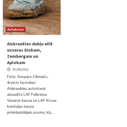
Autokross
Aizkraukles dubļu ellē
uzvaras Slokam,
Zembergam un
Aplokam
07/09/2015
Foto: Kaspars Cikmačs,
4rati.lv Sestdien
Aizkraukles autotrasē
aizvadīts LAF Folkreisa
Vasaras kausa un LAF Krosa
komisijas kausa
priekšpēdējais posms, kā...