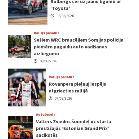
Solbergs cer uz jaunu līgumu ar
‘Toyota’
08/08/2026
Rallijs pasaulē
Sešiem WRC braucējiem Somijas policija
piemēro pagaidu auto vadīšanas
aizliegumu
08/08/2026
Rallijs pasaulē
Rovanpera pieļauj iespēju
atgriezties rallijā
07/08/2026
Autošoseja
Valters Zviedris šonedēļ uz starta
prestižajās ‘Estonian Grand Prix’
sacīkstēs