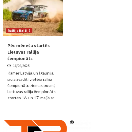
Rallijs Baltijā
Pēc mēneša startēs
Lietuvas rallija
čempionāts
16/04/2025
Kamēr Latvijā un Igaunijā
jau aizvadīti vietējo rallija
čempionātu ziemas posmi,
Lietuvas rallija čempionāts
startēs 16. un 17. maijā ar...