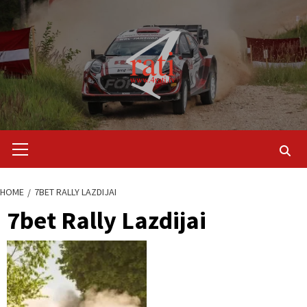
Skip
to
content
Primary
Menu
HOME
7BET RALLY LAZDIJAI
7bet Rally Lazdijai