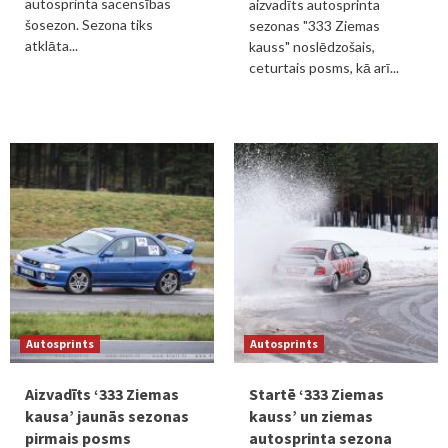
autosprinta sacensības
aizvadīts autosprinta
šosezon. Sezona tiks
sezonas "333 Ziemas
atklāta...
kauss" noslēdzošais,
ceturtais posms, kā arī...
Autosprints
Autosprints
Aizvadīts ‘333 Ziemas
Startē ‘333 Ziemas
kausa’ jaunās sezonas
kauss’ un ziemas
pirmais posms
autosprinta sezona