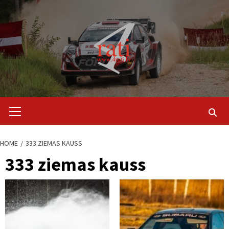
Skip
to
content
Primary
Menu
HOME
333 ZIEMAS KAUSS
333 ziemas kauss