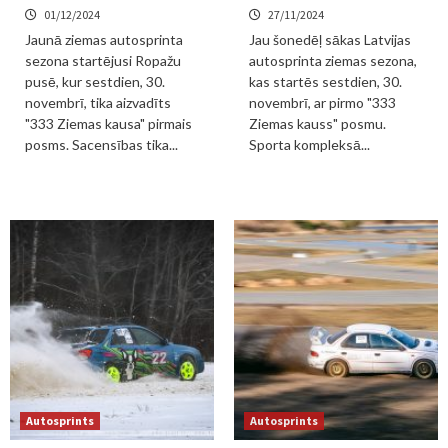
01/12/2024
27/11/2024
Jaunā ziemas autosprinta
Jau šonedēļ sākas Latvijas
sezona startējusi Ropažu
autosprinta ziemas sezona,
pusē, kur sestdien, 30.
kas startēs sestdien, 30.
novembrī, tika aizvadīts
novembrī, ar pirmo "333
"333 Ziemas kausa" pirmais
Ziemas kauss" posmu.
posms. Sacensības tika...
Sporta kompleksā...
Autosprints
Autosprints