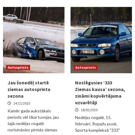
Autosprints
Autosprints
Jau šonedēļ startē
Noslēgusies ‘333
ziemas autosprinta
Ziemas kausa’ sezona,
sezona
zināmi kopvērtējuma
uzvarētāji
14/11/2025
18/02/2025
Kamēr gada aukstākais
periods vēl tikai tuvojas, jau
Nedēļas nogalē, 15.
šajā nedēļas nogalē
februārī, Ropažu pusē,
norisināsies pirmās ziemas
Sporta kompleksā "333"