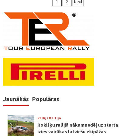
Ziņu
1
2
Next
numerācija
pēc
lappusēm
Jaunākās
Populāras
Rallijs Baltijā
Rokišķu rallijā nākamnedēļ uz starta
izies vairākas latviešu ekipāžas