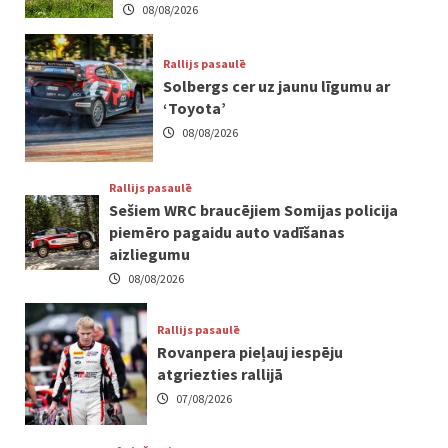
08/08/2026
Rallijs pasaulē
Solbergs cer uz jaunu līgumu ar
‘Toyota’
08/08/2026
Rallijs pasaulē
Sešiem WRC braucējiem Somijas policija
piemēro pagaidu auto vadīšanas
aizliegumu
08/08/2026
Rallijs pasaulē
Rovanpera pieļauj iespēju
atgriezties rallijā
07/08/2026