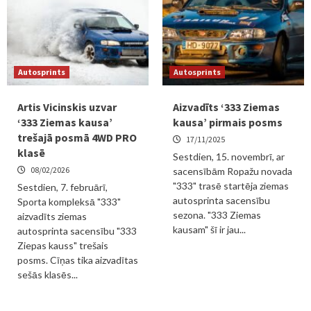
Autosprints
Autosprints
Artis Vicinskis uzvar
Aizvadīts ‘333 Ziemas
‘333 Ziemas kausa’
kausa’ pirmais posms
trešajā posmā 4WD PRO
17/11/2025
klasē
Sestdien, 15. novembrī, ar
08/02/2026
sacensībām Ropažu novada
"333" trasē startēja ziemas
Sestdien, 7. februārī,
autosprinta sacensību
Sporta kompleksā "333"
sezona. "333 Ziemas
aizvadīts ziemas
kausam" šī ir jau...
autosprinta sacensību "333
Ziepas kauss" trešais
posms. Cīņas tika aizvadītas
sešās klasēs...