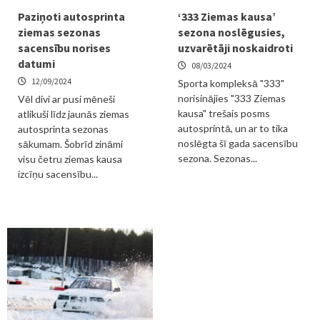
Paziņoti autosprinta
‘333 Ziemas kausa’
ziemas sezonas
sezona noslēgusies,
sacensību norises
uzvarētāji noskaidroti
datumi
08/03/2024
12/09/2024
Sporta kompleksā "333"
norisinājies "333 Ziemas
Vēl divi ar pusi mēneši
kausa" trešais posms
atlikuši līdz jaunās ziemas
autosprintā, un ar to tika
autosprinta sezonas
noslēgta šī gada sacensību
sākumam. Šobrīd zināmi
sezona. Sezonas...
visu četru ziemas kausa
izcīņu sacensību...