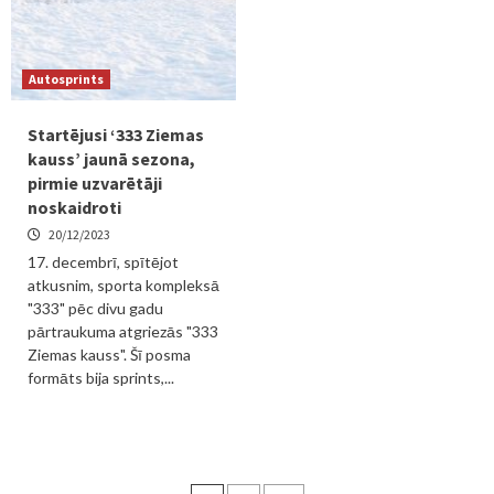
Autosprints
Startējusi ‘333 Ziemas
kauss’ jaunā sezona,
pirmie uzvarētāji
noskaidroti
20/12/2023
17. decembrī, spītējot
atkusnim, sporta kompleksā
"333" pēc divu gadu
pārtraukuma atgriezās "333
Ziemas kauss". Šī posma
formāts bija sprints,...