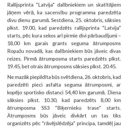
Rallijsprinta “Latvija” dalībniekiem un skatītājiem
jāņem vērā, ka sacensību programma paredzēta
divu dienu garumā. Sestdiena, 25. oktobris, sāksies
plkst. 19.00, kad paredzēts rallijsprinta “Latvija”
starts, pēc kura sekos arī pirmie divi pārbaudījumi –
18,00 km garais grants seguma ātrumposms
Ropažu novadā, kas dalībniekiem būs jāveic divas
reizes. Pirmā ātrumposma starts paredzēts plkst.
19.45, bet otrais ātrumposms sāksies plkst. 20.45.
Ne mazāk piepildīta būs svētdiena, 26. oktobris, kad
paredzēti pieci asfalta seguma ātrumposmi, ar
kopējo sportisko distanci 54,40 km garumā. Diena
sāksies plkst. 10.30, kad paredzēts 8,00 km
ātrumposma SS3 “Biķernieku trase” starts.
Ātrumposms būs jāveic divkārt un tas tiks
organizēts pēc “rāvējslēdzēja” principa, tamdēļ jau