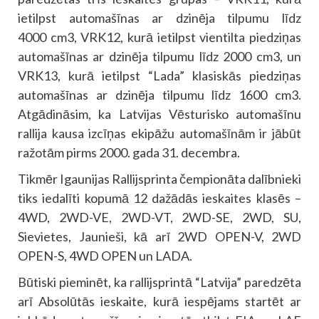
ietilpst automašīnas ar dzinēja tilpumu līdz
4000 cm3, VRK12, kurā ietilpst vientilta piedziņas
automašīnas ar dzinēja tilpumu līdz 2000 cm3, un
VRK13, kurā ietilpst “Lada” klasiskās piedziņas
automašīnas ar dzinēja tilpumu līdz 1600 cm3.
Atgādināsim, ka Latvijas Vēsturisko automašīnu
rallija kausa izcīņas ekipāžu automašīnām ir jābūt
ražotām pirms 2000. gada 31. decembra.
Tikmēr Igaunijas Rallijsprinta čempionāta dalībnieki
tiks iedalīti kopumā 12 dažādās ieskaites klasēs –
4WD, 2WD-VE, 2WD-VT, 2WD-SE, 2WD, SU,
Sievietes, Jaunieši, kā arī 2WD OPEN-V, 2WD
OPEN-S, 4WD OPEN un LADA.
Būtiski pieminēt, ka rallijsprintā “Latvija” paredzēta
arī Absolūtās ieskaite, kurā iespējams startēt ar