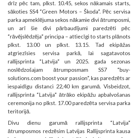
drīz pēc tam, plkst. 10.45, sekos nākamais starts,
sākoties SS4 “Green Motors – Škoda”. Pēc servisa
parka apmeklējuma sekos nākamie divi ātrumposmi,
un arī šie divi pārbaudījumi paredzēti pēc
“rāvējslēdzēja” principa – attiecīgi to starts plānots
plkst. 13.00 un plkst. 13.15. Tad ekipāžas
atgriezīsies servisa parkā, lai sagatavotos
rallijsprinta “Latvija” un 2025. gada sezonas
noslēdzošajam ātrumposmam SS7 “buy-
solutions.com boost your passion”, kas paredzēts ar
iespaidīgu distanci 22,40 km garumā. Visbeidzot,
rallijsprinta “Latvija” ātrāko ekipāžu apbalvošanas
ceremonija no plkst. 17.00 paredzēta servisa parka
teritorijā.
Divu dienu garumā rallijsprinta “Latvija”
ātrumposmos redzēsim Latvijas Rallijsprinta kausa