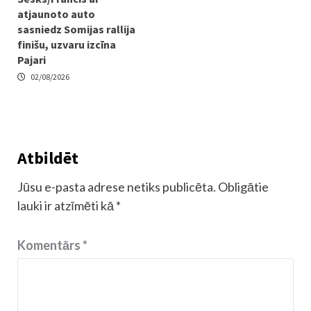
atjaunoto auto
sasniedz Somijas rallija
finišu, uzvaru izcīna
Pajari
02/08/2026
Atbildēt
Jūsu e-pasta adrese netiks publicēta.
Obligātie
lauki ir atzīmēti kā
*
Komentārs
*