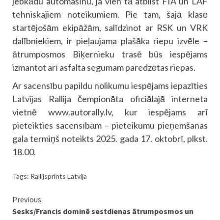
jebkādu automašīnu, ja vien tā atbilst FIA un LAF
tehniskajiem noteikumiem. Pie tam, šajā klasē
startējošām ekipāžām, salīdzinot ar RSK un VRK
dalībniekiem, ir pieļaujama plašāka riepu izvēle –
ātrumposmos Biķernieku trasē būs iespējams
izmantot arī asfalta segumam paredzētas riepas.
Ar sacensību papildu nolikumu iespējams iepazīties
Latvijas Rallija čempionāta oficiālajā interneta
vietnē www.autorally.lv, kur iespējams arī
pieteikties sacensībām – pieteikumu pieņemšanas
gala termiņš noteikts 2025. gada 17. oktobrī, plkst.
18.00.
Tags:
Rallijsprints Latvija
Continue
Previous
Sesks/Francis dominē sestdienas ātrumposmos un
Reading