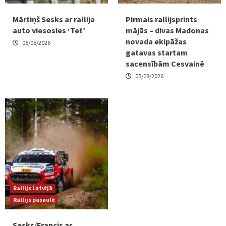
Mārtiņš Sesks ar rallija
Pirmais rallijsprints
auto viesosies ‘Tet’
mājās – divas Madonas
novada ekipāžas
05/08/2026
gatavas startam
sacensībām Cesvainē
05/08/2026
Rallijs Latvijā
Rallijs pasaulē
Sesks/Francis ar