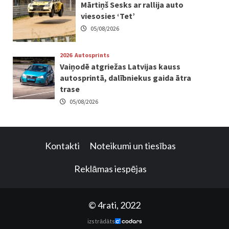
Mārtiņš Sesks ar rallija auto
viesosies ‘Tet’
05/08/2026
2026
Autosprints
Vaiņodē atgriežas Latvijas kauss
autosprintā, dalībniekus gaida ātra
trase
05/08/2026
Kontakti
Noteikumi un tiesības
Reklāmas iespējas
© 4rati, 2022
izstrādāts