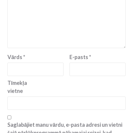
Vārds
*
E-pasts
*
Tīmekļa
vietne
Saglabājiet manu vārdu, e-pasta adresi un vietni
šajā pārlūkprogrammā nākamajai reizei, kad