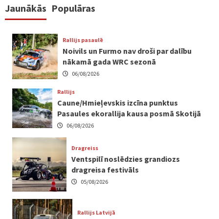
Jaunākās
Populāras
Rallijs pasaulē
Noivils un Furmo nav droši par dalību
nākamā gada WRC sezonā
06/08/2026
Rallijs
Caune/Hmieļevskis izcīna punktus
Pasaules ekorallija kausa posmā Skotijā
06/08/2026
Dragreiss
Ventspilī noslēdzies grandiozs
dragreisa festivāls
05/08/2026
Rallijs Latvijā