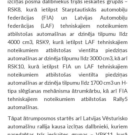
izcīņas posma dalībniekus trijās ieskaites grupās –
RSK8, kurā ietilpst Starptautiskās automobiļu
federācijas (FIA) un Latvijas Automobiļu
federācijas (LAF) tehniskajiem noteikumiem
atbilstošas automašīnas ar dzinēja tilpumu līdz
4000 cm3, RSK9, kurā ietilpst LAF tehniskajiem
noteikumiem atbilstošas vientilta piedziņas
automašīnas ar dzinēja tilpumu līdz 3000 cm3, kā arī
RSK10, kurā ietilpst FIA un LAF tehniskajiem
noteikumiem atbilstošas vientilta piedziņas
automašīnas ar dzinēja tilpumu līdz 1700 cm3 un H-
tipa slēgšanas mehānisma ātrumkārbu, kā arī FIA
tehniskajiem noteikumiem atbilstošas Rally5
automašīnas.
Tāpat ātrumposmos startēs arī Latvijas Vēsturisko
automašīnu rallija kausa izcīņas dalībnieki, kuriem
paredzētas trīs ieskaites grupas – VRK11, kurā