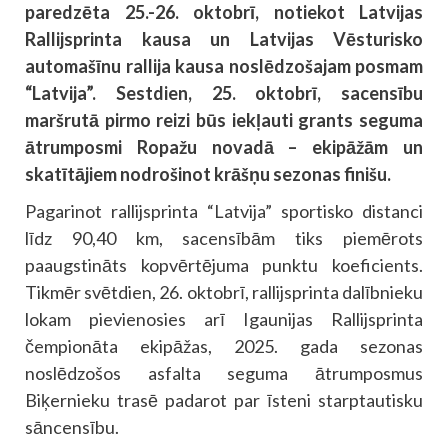
paredzēta 25.-26. oktobrī, notiekot Latvijas
Rallijsprinta kausa un Latvijas Vēsturisko
automašīnu rallija kausa noslēdzošajam posmam
“Latvija”. Sestdien, 25. oktobrī, sacensību
maršrutā pirmo reizi būs iekļauti grants seguma
ātrumposmi Ropažu novadā – ekipāžām un
skatītājiem nodrošinot krāšņu sezonas finišu.
Pagarinot rallijsprinta “Latvija” sportisko distanci
līdz 90,40 km, sacensībām tiks piemērots
paaugstināts kopvērtējuma punktu koeficients.
Tikmēr svētdien, 26. oktobrī, rallijsprinta dalībnieku
lokam pievienosies arī Igaunijas Rallijsprinta
čempionāta ekipāžas, 2025. gada sezonas
noslēdzošos asfalta seguma ātrumposmus
Biķernieku trasē padarot par īsteni starptautisku
sāncensību.