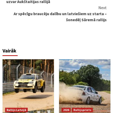
uzvar Aukštaitijas rallijā
Next
Ar spēcīgu braucēju dalību un latviešiem uz starta –
šonedēļ Sāremā rallijs
Vairāk
Rallijs Latvijā
2026
Rallijsprints