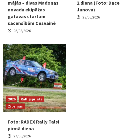
mājās – divas Madonas
2.diena (Foto: Dace
novada ekipāžas
Janova)
gatavas startam
28/06/2026
sacensībām Cesvainē
05/08/2026
2026
Rallijsprints
Zibziņas
Foto: RADEX Rally Talsi
pirmā diena
27/06/2026