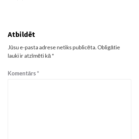
Atbildēt
Jūsu e-pasta adrese netiks publicēta.
Obligātie
lauki ir atzīmēti kā
*
Komentārs
*