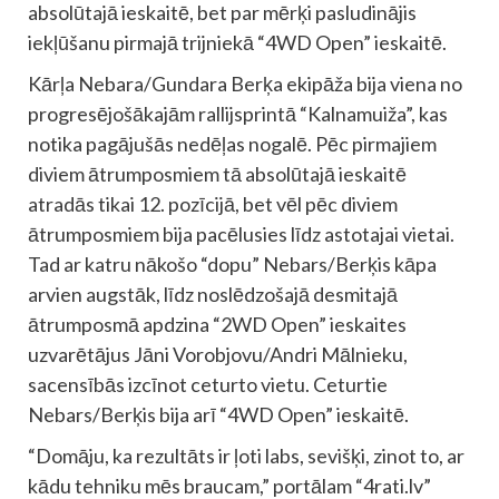
absolūtajā ieskaitē, bet par mērķi pasludinājis
iekļūšanu pirmajā trijniekā “4WD Open” ieskaitē.
Kārļa Nebara/Gundara Berķa ekipāža bija viena no
progresējošākajām rallijsprintā “Kalnamuiža”, kas
notika pagājušās nedēļas nogalē. Pēc pirmajiem
diviem ātrumposmiem tā absolūtajā ieskaitē
atradās tikai 12. pozīcijā, bet vēl pēc diviem
ātrumposmiem bija pacēlusies līdz astotajai vietai.
Tad ar katru nākošo “dopu” Nebars/Berķis kāpa
arvien augstāk, līdz noslēdzošajā desmitajā
ātrumposmā apdzina “2WD Open” ieskaites
uzvarētājus Jāni Vorobjovu/Andri Mālnieku,
sacensībās izcīnot ceturto vietu. Ceturtie
Nebars/Berķis bija arī “4WD Open” ieskaitē.
“Domāju, ka rezultāts ir ļoti labs, sevišķi, zinot to, ar
kādu tehniku mēs braucam,” portālam “4rati.lv”