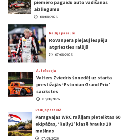
piemēro pagaidu auto vadīšanas
aizliegumu
08/08/2026
Rallijs pasaulē
Rovanpera pieļauj iespēju
atgriezties rallijā
07/08/2026
Autošoseja
Valters Zviedris šonedēļ uz starta
prestižajās ‘Estonian Grand Prix’
sacīkstēs
07/08/2026
Rallijs pasaulē
Paragvajas WRC rallijam pieteiktas 60
ekipāžas, ‘Rally1’ klasē brauks 10
mašīnas
07/08/2026