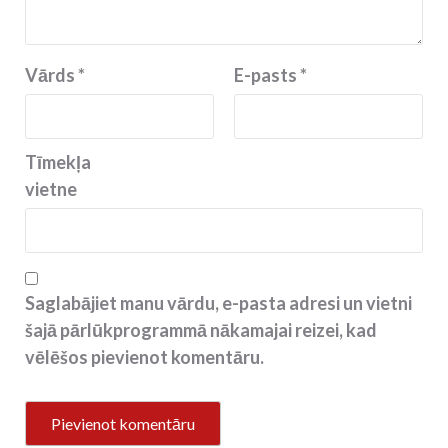
Vārds
*
E-pasts
*
Tīmekļa
vietne
Saglabājiet manu vārdu, e-pasta adresi un vietni
šajā pārlūkprogrammā nākamajai reizei, kad
vēlēšos pievienot komentāru.