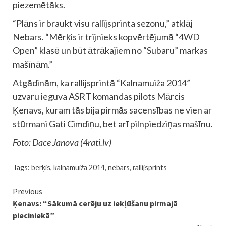
piezemētāks.
“Plāns ir braukt visu rallijsprinta sezonu,” atklāj
Nebars. “Mērķis ir trijnieks kopvērtējumā “4WD
Open” klasē un būt ātrākajiem no “Subaru” markas
mašīnām.”
Atgādinām, ka rallijsprintā “Kalnamuiža 2014”
uzvaru ieguva ASRT komandas pilots Mārcis
Ķenavs, kuram tās bija pirmās sacensības ne vien ar
stūrmani Gati Cimdiņu, bet arī pilnpiedziņas mašīnu.
Foto: Dace Janova (4rati.lv)
Tags:
berķis
,
kalnamuiža 2014
,
nebars
,
rallijsprints
Continue
Previous
Ķenavs: “Sākumā cerēju uz iekļūšanu pirmajā
Reading
pieciniekā”