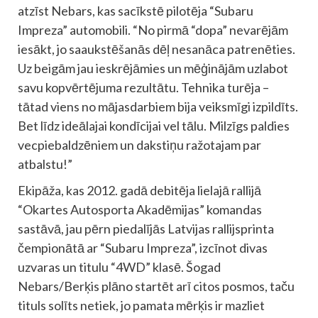
atzīst Nebars, kas sacīkstē pilotēja “Subaru
Impreza” automobili. “No pirmā “dopa” nevarējām
iesākt, jo saaukstēšanās dēļ nesanāca patrenēties.
Uz beigām jau ieskrējāmies un mēģinājām uzlabot
savu kopvērtējuma rezultātu. Tehnika turēja –
tātad viens no mājasdarbiem bija veiksmīgi izpildīts.
Bet līdz ideālajai kondīcijai vel tālu. Milzīgs paldies
vecpiebaldzēniem un dakstiņu ražotajam par
atbalstu!”
Ekipāža, kas 2012. gadā debitēja lielajā rallijā
“Okartes Autosporta Akadēmijas” komandas
sastāvā, jau pērn piedalījās Latvijas rallijsprinta
čempionātā ar “Subaru Impreza”, izcīnot divas
uzvaras un titulu “4WD” klasē. Šogad
Nebars/Berķis plāno startēt arī citos posmos, taču
tituls solīts netiek, jo pamata mērķis ir mazliet