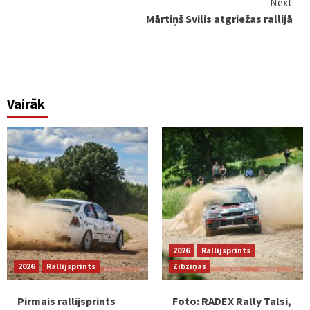
Next
Mārtiņš Svilis atgriežas rallijā
Vairāk
2026
Rallijsprints
2026
Rallijsprints
Zibziņas
Pirmais rallijsprints
Foto: RADEX Rally Talsi,