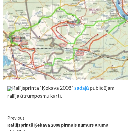
Rallijsprinta “Ķekava 2008”
sadaļā
publicējam
rallija ātrumposmu karti.
Continue
Previous
Rallijsprintā Ķekava 2008 pirmais numurs Aruma
Reading