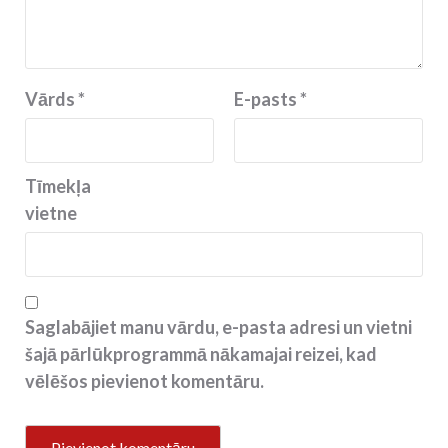
Vārds
*
E-pasts
*
Tīmekļa
vietne
Saglabājiet manu vārdu, e-pasta adresi un vietni
šajā pārlūkprogrammā nākamajai reizei, kad
vēlēšos pievienot komentāru.