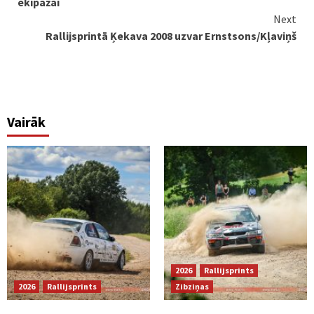
ekipāžai
Next
Rallijsprintā Ķekava 2008 uzvar Ernstsons/Kļaviņš
Vairāk
2026
Rallijsprints
2026
Rallijsprints
Zibziņas