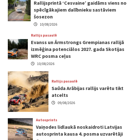
Rallijsprintā ‘Cesvaine’ gaidāms viens no
spēcīgākajiem dalībnieku sastāviem
šosezon
10/08/2026
Rallijs pasaulē
Evanss un Ārmstrongs Grempianas rallijā
izmēģina potenciālos 2027. gada Skotijas
WRC posma ceļus
10/08/2026
Rallijs pasaulē
Saūda Arābijas rallijs varētu tikt
atcelts
09/08/2026
Autosprints
Vaiņodes lidlaukā noskaidroti Latvijas
autosprinta kausa 4. posma uzvarētāji