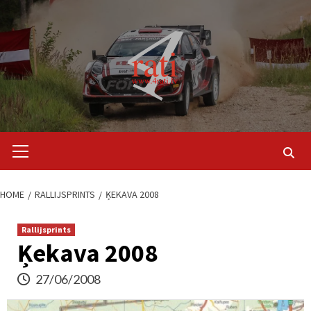
Skip
to
content
Primary
Menu
HOME
RALLIJSPRINTS
ĶEKAVA 2008
Rallijsprints
Ķekava 2008
27/06/2008