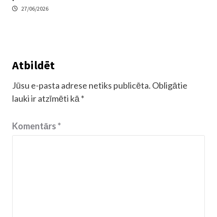
27/06/2026
Atbildēt
Jūsu e-pasta adrese netiks publicēta.
Obligātie
lauki ir atzīmēti kā
*
Komentārs
*