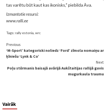
tas varētu būt kaut kas ikonisks,” piebilda Āva.
Izmantotie resursi:
www.ralli.ee
Tags:
rally estonia
,
wrc
Continue
Previous
‘M-Sport’ kategoriski noliedz ‘Ford’ zīmola nomaiņu ar
Reading
ķīniešu ‘Lynk & Co’
Next
Poļu stūrmanis baisajā avārijā Aukštaitijas rallijā guvis
mugurkaula traumu
Vairāk