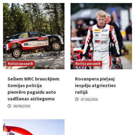
Rallijs pasaulē
Rallijs pasaulē
Sešiem WRC braucējiem
Rovanpera pieļauj
Somijas policija
iespēju atgriezties
piemēro pagaidu auto
rallijā
vadīšanas aizliegumu
07/08/2026
08/08/2026