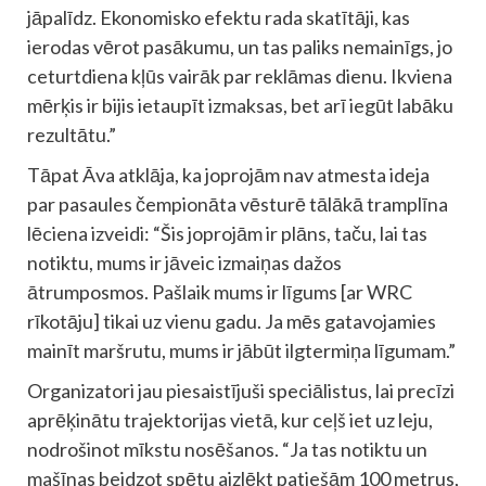
jāpalīdz. Ekonomisko efektu rada skatītāji, kas
ierodas vērot pasākumu, un tas paliks nemainīgs, jo
ceturtdiena kļūs vairāk par reklāmas dienu. Ikviena
mērķis ir bijis ietaupīt izmaksas, bet arī iegūt labāku
rezultātu.”
Tāpat Āva atklāja, ka joprojām nav atmesta ideja
par pasaules čempionāta vēsturē tālākā tramplīna
lēciena izveidi: “Šis joprojām ir plāns, taču, lai tas
notiktu, mums ir jāveic izmaiņas dažos
ātrumposmos. Pašlaik mums ir līgums [ar WRC
rīkotāju] tikai uz vienu gadu. Ja mēs gatavojamies
mainīt maršrutu, mums ir jābūt ilgtermiņa līgumam.”
Organizatori jau piesaistījuši speciālistus, lai precīzi
aprēķinātu trajektorijas vietā, kur ceļš iet uz leju,
nodrošinot mīkstu nosēšanos. “Ja tas notiktu un
mašīnas beidzot spētu aizlēkt patiešām 100 metrus,