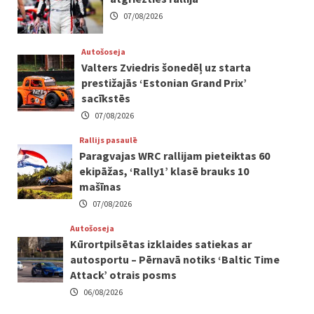
07/08/2026
Autošoseja
Valters Zviedris šonedēļ uz starta
prestižajās ‘Estonian Grand Prix’
sacīkstēs
07/08/2026
Rallijs pasaulē
Paragvajas WRC rallijam pieteiktas 60
ekipāžas, ‘Rally1’ klasē brauks 10
mašīnas
07/08/2026
Autošoseja
Kūrortpilsētas izklaides satiekas ar
autosportu – Pērnavā notiks ‘Baltic Time
Attack’ otrais posms
06/08/2026