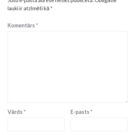
Jūsu e-pasta adrese netiks publicēta.
Obligātie
lauki ir atzīmēti kā
*
Komentārs
*
Vārds
*
E-pasts
*