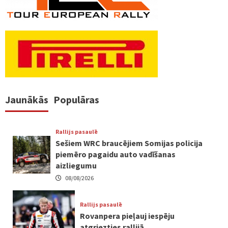
Jaunākās
Populāras
Rallijs pasaulē
Sešiem WRC braucējiem Somijas policija
piemēro pagaidu auto vadīšanas
aizliegumu
08/08/2026
Rallijs pasaulē
Rovanpera pieļauj iespēju
atgriezties rallijā