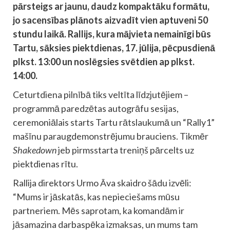
pārsteigs ar jaunu, daudz kompaktāku formātu,
jo sacensības plānots aizvadīt vien aptuveni 50
stundu laikā. Rallijs, kura mājvieta nemainīgi būs
Tartu, sāksies piektdienas, 17. jūlija, pēcpusdienā
plkst. 13:00 un noslēgsies svētdien ap plkst.
14:00.
Ceturtdiena pilnībā tiks veltīta līdzjutējiem –
programmā paredzētas autogrāfu sesijas,
ceremoniālais starts Tartu rātslaukumā un “Rally1”
mašīnu paraugdemonstrējumu brauciens. Tikmēr
Shakedown
jeb pirmsstarta treniņš pārcelts uz
piektdienas rītu.
Rallija direktors Urmo Āva skaidro šādu izvēli:
“Mums ir jāskatās, kas nepieciešams mūsu
partneriem. Mēs saprotam, ka komandām ir
jāsamazina darbaspēka izmaksas, un mums tam