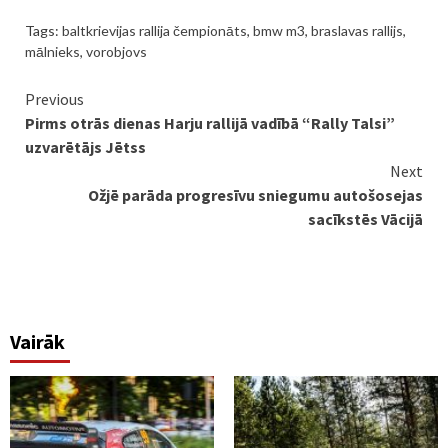
Tags:
baltkrievijas rallija čempionāts
,
bmw m3
,
braslavas rallijs
,
mālnieks
,
vorobjovs
Continue
Previous
Pirms otrās dienas Harju rallijā vadībā “Rally Talsi”
Reading
uzvarētājs Jētss
Next
Ožjē parāda progresīvu sniegumu autošosejas
sacīkstēs Vācijā
Vairāk