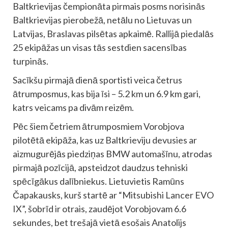
Baltkrievijas čempionāta pirmais posms norisinās
Baltkrievijas pierobežā, netālu no Lietuvas un
Latvijas, Braslavas pilsētas apkaimē. Rallijā piedalās
25 ekipāžas un visas tās sestdien sacensības
turpinās.
Sacīkšu pirmajā dienā sportisti veica četrus
ātrumposmus, kas bija īsi – 5.2 km un 6.9 km gari,
katrs veicams pa divām reizēm.
Pēc šiem četriem ātrumposmiem Vorobjova
pilotētā ekipāža, kas uz Baltkrieviju devusies ar
aizmugurējās piedziņas BMW automašīnu, atrodas
pirmajā pozīcijā, apsteidzot daudzus tehniski
spēcīgākus dalībniekus. Lietuvietis Ramūns
Čapakausks, kurš startē ar “Mitsubishi Lancer EVO
IX”, šobrīd ir otrais, zaudējot Vorobjovam 6.6
sekundes, bet trešajā vietā esošais Anatolijs