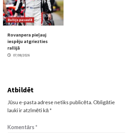
Rallijs pasaulē
Rovanpera pieļauj
iespēju atgriezties
rallijā
07/08/2026
Atbildēt
Jūsu e-pasta adrese netiks publicēta.
Obligātie
lauki ir atzīmēti kā
*
Komentārs
*