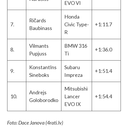
EVO VI
Honda
Ričards
7.
Civic Type-
+1:11.7
Baubinass
R
Vilmants
BMW 316
8.
+1:36.0
Pupjuss
Ti
Konstantīns
Subaru
9.
+1:51.4
Sineboks
Impreza
Mitsubishi
Andrejs
10.
Lancer
+1:54.4
Goloborodko
EVO IX
Foto: Dace Janova (4rati.lv)