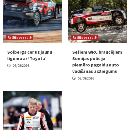
Rallijs pasaulē
Rallijs pasaulē
Solbergs cer uz jaunu
Sešiem WRC braucējiem
līgumu ar ‘Toyota’
Somijas policija
piemēro pagaidu auto
08/08/2026
vadīšanas aizliegumu
08/08/2026