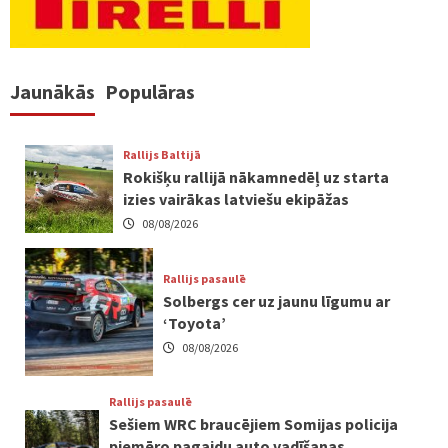
Jaunākās
Populāras
Rallijs Baltijā
Rokišķu rallijā nākamnedēļ uz starta
izies vairākas latviešu ekipāžas
08/08/2026
Rallijs pasaulē
Solbergs cer uz jaunu līgumu ar
‘Toyota’
08/08/2026
Rallijs pasaulē
Sešiem WRC braucējiem Somijas policija
piemēro pagaidu auto vadīšanas