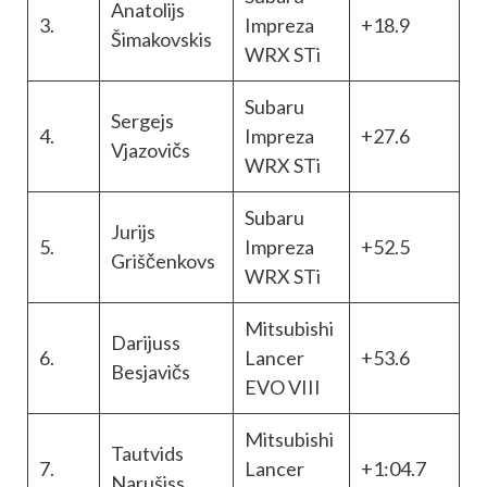
Anatolijs
3.
Impreza
+18.9
Šimakovskis
WRX STi
Subaru
Sergejs
4.
Impreza
+27.6
Vjazovičs
WRX STi
Subaru
Jurijs
5.
Impreza
+52.5
Griščenkovs
WRX STi
Mitsubishi
Darijuss
6.
Lancer
+53.6
Besjavičs
EVO VIII
Mitsubishi
Tautvids
7.
Lancer
+1:04.7
Narušiss