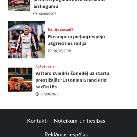
aizliegumu
08/08/2026
Rallijs pasaulē
Rovanpera pieļauj iespēju
atgriezties rallijā
07/08/2026
Autošoseja
Valters Zviedris šonedēļ uz starta
prestižajās ‘Estonian Grand Prix’
sacīkstēs
07/08/2026
Kontakti
Noteikumi un tiesības
Reklāmas iespējas