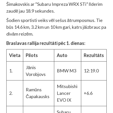
Šimakovskis ar “Subaru Impreza WRX STi” līderim
zaudē jau 18.9 sekundes.
Šodien sportisti veiks vēl sešus ātrumposmus. Tie
būs 14.6 km, 3.2 km un 10 km gari, katrs jāizbrauc pa
divām reizēm.
Braslavas rallija rezultāti pēc 1. dienas:
Vieta
Pilots
Auto
Rezultāts
Jānis
1.
BMW M3
12:19.0
Vorobjovs
Mitsubishi
Ramūns
2.
Lancer
+6.6
Čapakausks
EVO IX
Subaru