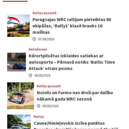
Rallijs pasaulē
Paragvajas WRC rallijam pieteiktas 60
ekipāžas, ‘Rally1’ klasē brauks 10
mašīnas
07/08/2026
Autošoseja
Kūrortpilsētas izklaides satiekas ar
autosportu – Pērnavā notiks ‘Baltic Time
Attack’ otrais posms
06/08/2026
Rallijs pasaulē
Noivils un Furmo nav droši par dalību
nākamā gada WRC sezonā
06/08/2026
Rallijs
Caune/Hmieļevskis izcīna punktus