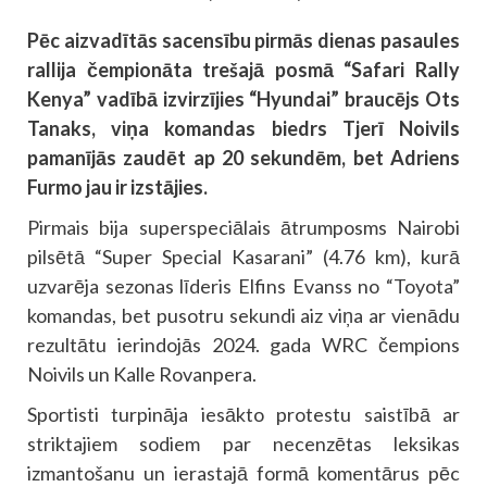
Pēc aizvadītās sacensību pirmās dienas pasaules
rallija čempionāta trešajā posmā “Safari Rally
Kenya” vadībā izvirzījies “Hyundai” braucējs Ots
Tanaks, viņa komandas biedrs Tjerī Noivils
pamanījās zaudēt ap 20 sekundēm, bet Adriens
Furmo jau ir izstājies.
Pirmais bija superspeciālais ātrumposms Nairobi
pilsētā “Super Special Kasarani” (4.76 km), kurā
uzvarēja sezonas līderis Elfins Evanss no “Toyota”
komandas, bet pusotru sekundi aiz viņa ar vienādu
rezultātu ierindojās 2024. gada WRC čempions
Noivils un Kalle Rovanpera.
Sportisti turpināja iesākto protestu saistībā ar
striktajiem sodiem par necenzētas leksikas
izmantošanu un ierastajā formā komentārus pēc