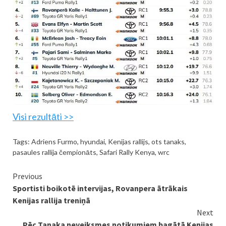
Visi rezultāti >>
Tags:
Adriens Furmo
,
hyundai
,
Kenijas rallijs
,
ots tanaks
,
pasaules rallija čempionāts
,
Safari Rally Kenya
,
wrc
Continue
Previous
Sportisti boikotē intervijas, Rovanpera ātrākais
Reading
Kenijas rallija treniņā
Next
Pēc Tanaka neveiksmes notikumiem bagātā Kenijas