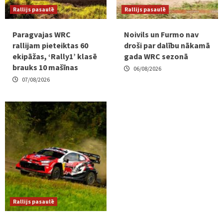
Rallijs pasaulē
Rallijs pasaulē
Paragvajas WRC
Noivils un Furmo nav
rallijam pieteiktas 60
droši par dalību nākamā
ekipāžas, ‘Rally1’ klasē
gada WRC sezonā
brauks 10 mašīnas
06/08/2026
07/08/2026
Rallijs pasaulē