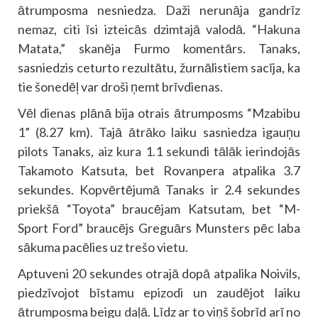
ātrumposma nesniedza. Daži nerunāja gandrīz
nemaz, citi īsi izteicās dzimtajā valodā. “Hakuna
Matata,” skanēja Furmo komentārs. Tanaks,
sasniedzis ceturto rezultātu, žurnālistiem sacīja, ka
tie šonedēļ var droši ņemt brīvdienas.
Vēl dienas plānā bija otrais ātrumposms “Mzabibu
1” (8.27 km). Tajā ātrāko laiku sasniedza igauņu
pilots Tanaks, aiz kura 1.1 sekundi tālāk ierindojās
Takamoto Katsuta, bet Rovanpera atpalika 3.7
sekundes. Kopvērtējumā Tanaks ir 2.4 sekundes
priekšā “Toyota” braucējam Katsutam, bet “M-
Sport Ford” braucējs Greguārs Munsters pēc laba
sākuma pacēlies uz trešo vietu.
Aptuveni 20 sekundes otrajā dopā atpalika Noivils,
piedzīvojot bīstamu epizodi un zaudējot laiku
ātrumposma beigu daļā. Līdz ar to viņš šobrīd arī no