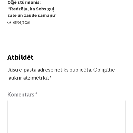
Ožjē stūrmanis:
“Redzēju, ka Sebs guļ
zālē un zaudē samaņu”
05/08/2026
Atbildēt
Jūsu e-pasta adrese netiks publicēta.
Obligātie
lauki ir atzīmēti kā
*
Komentārs
*