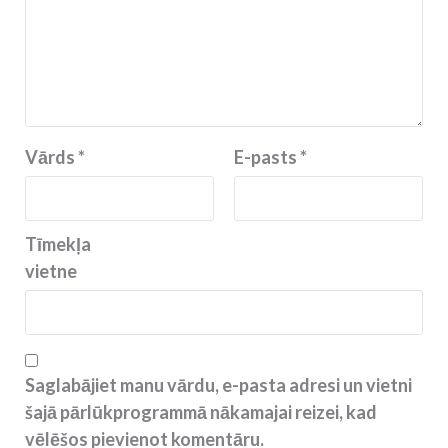
Vārds
*
E-pasts
*
Tīmekļa
vietne
Saglabājiet manu vārdu, e-pasta adresi un vietni
šajā pārlūkprogrammā nākamajai reizei, kad
vēlēšos pievienot komentāru.