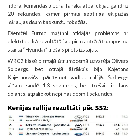
līdera, komandas biedra Tanaka atpaliek jau gandrīz
20 sekundes, kamēr pirmās septiņas ekipāžas
iekļaujas desmit sekunžu robežās.
Diemžēl Furmo mašīnai atklājās problēmas ar
elektrību, kā rezultātā jau pirms otrā ātrumposma
starta “Hyundai” trešais pilots izstājās.
WRC2 klasē pirmajā ātrumposmā uzvarēja Olivers
Solbergs, bet otrajā ātrākais bija Kajetans
Kajetanovičs, pārņemot vadību rallijā. Solbergs
viņam zaudē 1.3 sekundes, bet trešais ir Jans
Solanss, atpaliekot nepilnas desmit sekundes.
Kenijas rallija rezultāti pēc SS2: