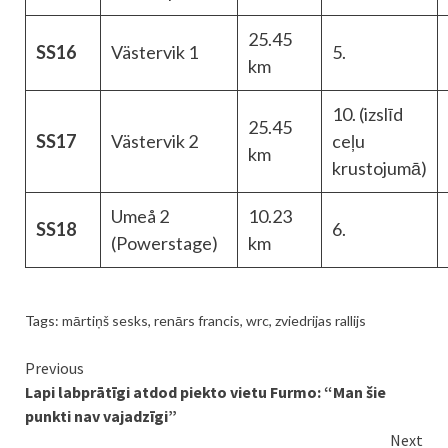
25.45
SS16
Västervik 1
5.
km
10. (izslīd
25.45
SS17
Västervik 2
ceļu
km
krustojumā)
Umeå 2
10.23
SS18
6.
(Powerstage)
km
Tags:
mārtiņš sesks
,
renārs francis
,
wrc
,
zviedrijas rallijs
Continue
Previous
Lapi labprātīgi atdod piekto vietu Furmo: “Man šie
Reading
punkti nav vajadzīgi”
Next