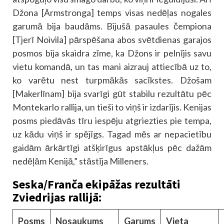
Džona [Ārmstronga] temps visas nedēļas nogales
garumā bija baudāms. Bijušā pasaules čempiona
[Tjerī Noivila] pārspēšana abos svētdienas garajos
posmos bija skaidra zīme, ka Džons ir pelnījis savu
vietu komandā, un tas mani aizrauj attiecībā uz to,
ko varētu nest turpmākās sacīkstes. Džošam
[Makerlīnam] bija svarīgi gūt stabilu rezultātu pēc
Montekarlo rallija, un tieši to viņš ir izdarījis. Kenijas
posms piedāvās tīru iespēju atgriezties pie tempa,
uz kādu viņš ir spējīgs. Tagad mēs ar nepacietību
gaidām ārkārtīgi atšķirīgus apstākļus pēc dažām
nedēļām Kenijā,” stāstīja Milleners.
Seska/Franča ekipāžas rezultāti
Zviedrijas rallijā:
Posms
Nosaukums
Garums
Vieta