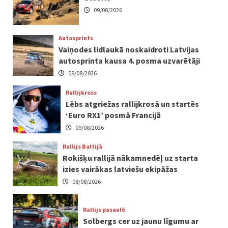
09/08/2026
Autosprints
Vaiņodes lidlaukā noskaidroti Latvijas
autosprinta kausa 4. posma uzvarētāji
09/08/2026
Rallijkross
Lēbs atgriežas rallijkrosā un startēs
‘Euro RX1’ posmā Francijā
09/08/2026
Rallijs Baltijā
Rokišķu rallijā nākamnedēļ uz starta
izies vairākas latviešu ekipāžas
08/08/2026
Rallijs pasaulē
Solbergs cer uz jaunu līgumu ar