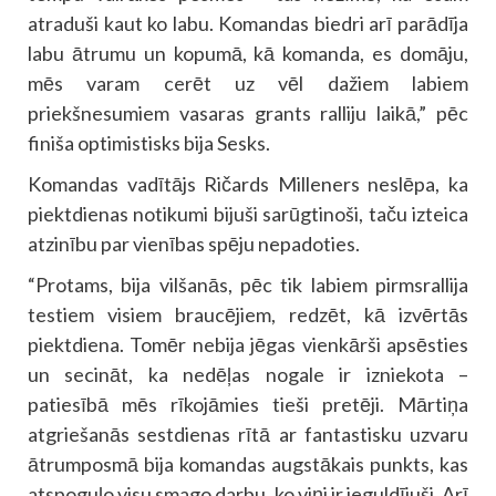
atraduši kaut ko labu. Komandas biedri arī parādīja
labu ātrumu un kopumā, kā komanda, es domāju,
mēs varam cerēt uz vēl dažiem labiem
priekšnesumiem vasaras grants ralliju laikā,” pēc
finiša optimistisks bija Sesks.
Komandas vadītājs Ričards Milleners neslēpa, ka
piektdienas notikumi bijuši sarūgtinoši, taču izteica
atzinību par vienības spēju nepadoties.
“Protams, bija vilšanās, pēc tik labiem pirmsrallija
testiem visiem braucējiem, redzēt, kā izvērtās
piektdiena. Tomēr nebija jēgas vienkārši apsēsties
un secināt, ka nedēļas nogale ir izniekota –
patiesībā mēs rīkojāmies tieši pretēji. Mārtiņa
atgriešanās sestdienas rītā ar fantastisku uzvaru
ātrumposmā bija komandas augstākais punkts, kas
atspoguļo visu smago darbu, ko viņi ir ieguldījuši. Arī