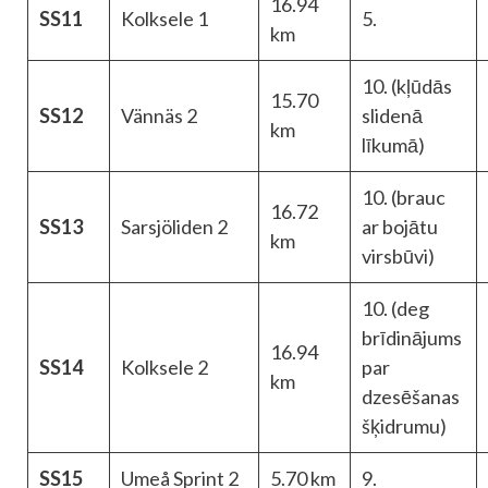
16.94
SS11
Kolksele 1
5.
km
10. (kļūdās
15.70
SS12
Vännäs 2
slidenā
km
līkumā)
10. (brauc
16.72
SS13
Sarsjöliden 2
ar bojātu
km
virsbūvi)
10. (deg
brīdinājums
16.94
SS14
Kolksele 2
par
km
dzesēšanas
šķidrumu)
SS15
Umeå Sprint 2
5.70 km
9.