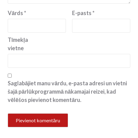
Vārds
*
E-pasts
*
Tīmekļa
vietne
Saglabājiet manu vārdu, e-pasta adresi un vietni
šajā pārlūkprogrammā nākamajai reizei, kad
vēlēšos pievienot komentāru.