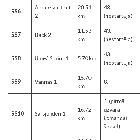
Andersvattnet
20.51
43.
SS6
2
km
(nestartēja)
11.53
43.
SS7
Bäck 2
km
(nestartēja)
43.
SS8
Umeå Sprint 1
5.70 km
(nestartēja)
15.70
SS9
Vännäs 1
8.
km
1. (pirmā
16.72
uzvara
SS10
Sarsjöliden 1
km
komandai
šogad)