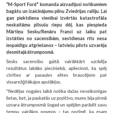
“M-Sport Ford” komanda aizvadījusi notikumiem
bagātu un izaicinājumu pilnu Zviedrijas ralliju. Lai
gan piektdiena vienībai izvērtās katastrofāla
neskaitāmu plīsušu riepu dēļ, kas piespieda
Mārtiņu Sesku/Renāru Franci uz laiku pat
izstāties no sacensībām, sestdienas rīts nesa
iespaidīgu atgriešanos – latviešu pilots uzvarēja
desmitajā ātrumposmā.
Sesks sacensību gaitā vairākkārt uzrādīja
rezultātus labāko pieciniekā, apliecinot, ka spēj
cīnīties ar pasaules elites braucējiem pat
vissarežģītākajos apstākļos.
“Nedēļas nogales laikā notika dažas neveiksmīgas
lietas, bet, ja paskatās uz pozitīvo, mums bija pirmā
uzvara ātrumposmā šogad un spējām parādīt savu
tempu vairākos posmos – tas nozīmē, ka esam