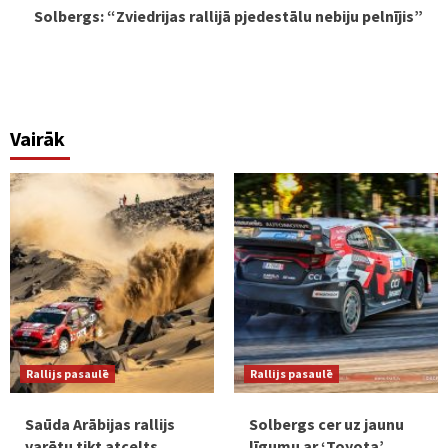
Solbergs: “Zviedrijas rallijā pjedestālu nebiju pelnījis”
Vairāk
Rallijs pasaulē
Rallijs pasaulē
Saūda Arābijas rallijs
Solbergs cer uz jaunu
varētu tikt atcelts
līgumu ar ‘Toyota’