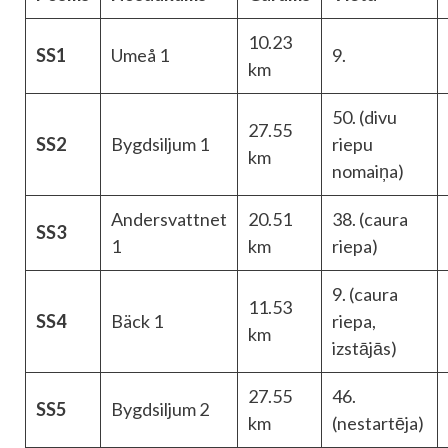
10.23
SS1
Umeå 1
9.
km
50. (divu
27.55
SS2
Bygdsiljum 1
riepu
km
nomaiņa)
Andersvattnet
20.51
38. (caura
SS3
1
km
riepa)
9. (caura
11.53
SS4
Bäck 1
riepa,
km
izstājās)
27.55
46.
SS5
Bygdsiljum 2
km
(nestartēja)