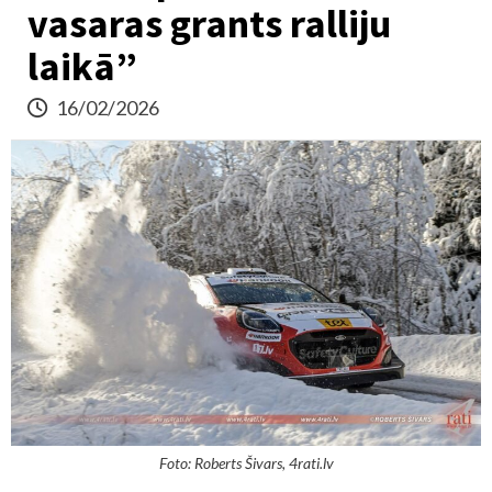
vasaras grants ralliju
laikā”
16/02/2026
Foto: Roberts Šivars, 4rati.lv