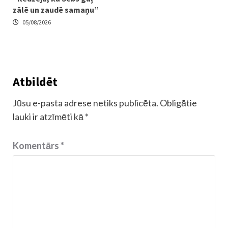
zālē un zaudē samaņu”
05/08/2026
Atbildēt
Jūsu e-pasta adrese netiks publicēta.
Obligātie
lauki ir atzīmēti kā
*
Komentārs
*