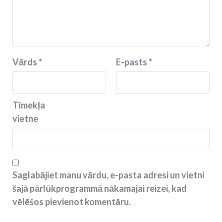
Vārds
*
E-pasts
*
Tīmekļa
vietne
Saglabājiet manu vārdu, e-pasta adresi un vietni
šajā pārlūkprogrammā nākamajai reizei, kad
vēlēšos pievienot komentāru.