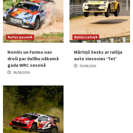
Rallijs pasaulē
Rallijs Latvijā
Noivils un Furmo nav
Mārtiņš Sesks ar rallija
droši par dalību nākamā
auto viesosies ‘Tet’
gada WRC sezonā
05/08/2026
06/08/2026