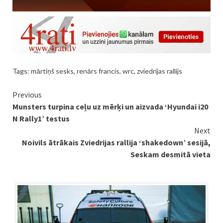
Tags:
mārtiņš sesks
,
renārs francis
,
wrc
,
zviedrijas rallijs
Continue
Previous
Munsters turpina ceļu uz mērķi un aizvada ‘Hyundai i20
Reading
N Rally1’ testus
Next
Noivils ātrākais Zviedrijas rallija ‘shakedown’ sesijā,
Seskam desmitā vieta