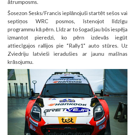
ātrumposms.
Šosezon Sesks/Francis ieplānojuši startēt sešos vai
septiņos WRC posmos, īstenojot līdzīgu
programmu kā pērn. Līdz ar to šogad jau būs iespēja
izmantot pieredzi, ko pērn izdevās iegūt
attiecīgajos rallijos pie “Rally1” auto stūres. Uz
Zviedriju latvieši ieradušies ar jaunu mašīnas
krāsojumu.