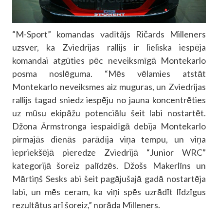
“M-Sport” komandas vadītājs Ričards Milleners
uzsver, ka Zviedrijas rallijs ir lieliska iespēja
komandai atgūties pēc neveiksmīgā Montekarlo
posma noslēguma. “Mēs vēlamies atstāt
Montekarlo neveiksmes aiz muguras, un Zviedrijas
rallijs tagad sniedz iespēju no jauna koncentrēties
uz mūsu ekipāžu potenciālu šeit labi nostartēt.
Džona Ārmstronga iespaidīgā debija Montekarlo
pirmajās dienās parādīja viņa tempu, un viņa
iepriekšējā pieredze Zviedrijā “Junior WRC”
kategorijā šoreiz palīdzēs. Džošs Makerlīns un
Mārtiņš Sesks abi šeit pagājušajā gadā nostartēja
labi, un mēs ceram, ka viņi spēs uzrādīt līdzīgus
rezultātus arī šoreiz,” norāda Milleners.