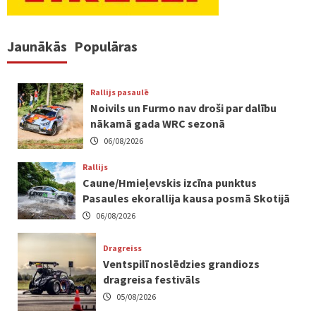
Jaunākās
Populāras
Rallijs pasaulē
Noivils un Furmo nav droši par dalību
nākamā gada WRC sezonā
06/08/2026
Rallijs
Caune/Hmieļevskis izcīna punktus
Pasaules ekorallija kausa posmā Skotijā
06/08/2026
Dragreiss
Ventspilī noslēdzies grandiozs
dragreisa festivāls
05/08/2026