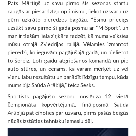
Pats Mārtiņš uz savu pirmo šīs sezonas startu
raugās ar piesardzīgu optimismu, liekot uzsvaru uz
pērn uzkrāto pieredzes bagāžu. “Esmu priecīgs
uzsākt savu pirmo šī gada posmu ar “M-Sport”, un
man ir tiešām liela ziņkāre redzēt, kā mums veiksies
mūsu otrajā Zviedrijas rallijā. Vēlamies izmantot
pieredzi, ko ieguvām pagājušajā gadā, un pielietot
to šoreiz. Ļoti gaidu atgriešanos komandā un pie
auto stūres, un cerams, ka varam mērķēt uz vēl
vienu labu rezultātu un parādīt līdzīgu tempu, kāds
mums bija Saūda Arābijā,” teica Sesks.
Sportists pagājušo sezonu noslēdza 12. vietā
čempionāta kopvērtējumā, finālposmā Saūda
Arābijā pat cīnoties par uzvaru, pirms pašās beigās
nācās izstāties tehnisku iemeslu dēļ.