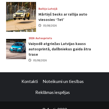
Rallijs Latvijā
Mārtiņš Sesks ar rallija auto
viesosies ‘Tet’
05/08/2026
2026
Autosprints
Vaiņodē atgriežas Latvijas kauss
autosprintā, dalībniekus gaida ātra
trase
05/08/2026
Kontakti
Noteikumi un tiesības
Reklāmas iespējas