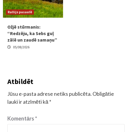
Rallijs pasaulē
Ožjē stūrmanis:
“Redzēju, ka Sebs guļ
zālē un zaudē samaņu”
05/08/2026
Atbildēt
Jūsu e-pasta adrese netiks publicēta.
Obligātie
lauki ir atzīmēti kā
*
Komentārs
*