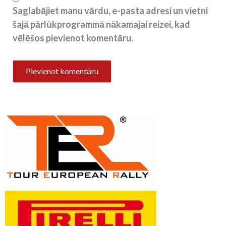
Saglabājiet manu vārdu, e-pasta adresi un vietni
šajā pārlūkprogrammā nākamajai reizei, kad
vēlēšos pievienot komentāru.