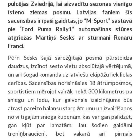
pulcējas Zviedrijā, lai aizvadītu sezonas vienīgo
īsteno ziemas posmu. Latvijas faniem šīs
sacensības ir īpaši gaidītas, jo “M-Sport” sastāvā
pie “Ford Puma Rally1” automašīnas stūres
atgriežas Mārtiņš Sesks ar stūrmani Renāru
Franci.
Pērn Sesks šajā sarežģītajā posmā pārsteidza
daudzus, izcīnot sesto vietu absolūtajā vērtējumā,
un arī šogad komanda uz latviešu ekipāžu liek lielas
cerības. Sacensības norisināsies 18 ātrumposmos,
sportistiem mērojot vairāk nekā 300 kilometrus pa
sniegu un ledu, kur galvenais izaicinājums būs
atrast pareizo balansu starp ātrumu un izvairīšanos
no viltīgajām sniega kupenām, kas var gan palīdzēt,
gan kļūt par lamatām. Jau šodien gaidāmi
treniņbraucieni, bet vakarā arī pirmais