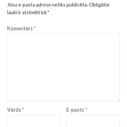
Jūsu e-pasta adrese netiks publicēta.
Obligātie
lauki ir atzīmēti kā
*
Komentārs
*
Vārds
*
E-pasts
*