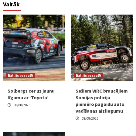
Vairāk
Rallijs pasaulē
Rallijs pasaulē
Solbergs cer uz jaunu
Sešiem WRC braucējiem
līgumu ar ‘Toyota’
Somijas policija
piemēro pagaidu auto
08/08/2026
vadīšanas aizliegumu
08/08/2026