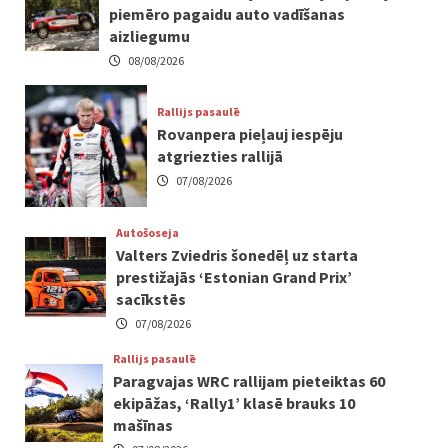
piemēro pagaidu auto vadīšanas
aizliegumu
08/08/2026
Rallijs pasaulē
Rovanpera pieļauj iespēju
atgriezties rallijā
07/08/2026
Autošoseja
Valters Zviedris šonedēļ uz starta
prestižajās ‘Estonian Grand Prix’
sacīkstēs
07/08/2026
Rallijs pasaulē
Paragvajas WRC rallijam pieteiktas 60
ekipāžas, ‘Rally1’ klasē brauks 10
mašīnas