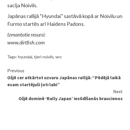
sacīja Noivils.
Japānas rallijā “Hyundai” sastāvā kopā ar Noivilu un
Furmo startēs arī Haidens Padons.
Izmantotie resursi:
www.dirtfish.com
Tags:
hyundai
,
tjerī noivils
,
wrc
Continue
Previous
Ožjē cer atkārtot uzvaru Japānas rallijā: “Pēdējā laikā
Reading
esam startējuši ļoti labi”
Next
Ožjē dominē ‘Rally Japan’ iesildīšanās braucienos