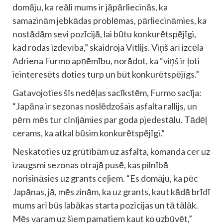
domāju, ka reāli mums ir jāpārliecinās, ka
samazinām jebkādas problēmas, pārliecināmies, ka
nostādām sevi pozīcijā, lai būtu konkurētspējīgi,
kad rodas izdevība,” skaidroja Vītlijs. Viņš arī izcēla
Adriena Furmo apņēmību, norādot, ka “viņš ir ļoti
ieinteresēts doties turp un būt konkurētspējīgs.”
Gatavojoties šīs nedēļas sacīkstēm, Furmo sacīja:
“Japāna ir sezonas noslēdzošais asfalta rallijs, un
pērn mēs tur cīnījāmies par goda pjedestālu. Tādēļ
cerams, ka atkal būsim konkurētspējīgi.”
Neskatoties uz grūtībām uz asfalta, komanda cer uz
izaugsmi sezonas otrajā pusē, kas pilnībā
norisināsies uz grants ceļiem. “Es domāju, ka pēc
Japānas, jā, mēs zinām, ka uz grants, kaut kādā brīdī
mums arī būs labākas starta pozīcijas un tā tālāk.
Mēs varam uz šiem pamatiem kaut ko uzbūvēt,”