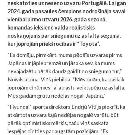
neskatoties uz neseno uzvaru Portugālē. Lai gan
2024. gada pasaules čempions nodrošināja savai
vienībai pirmo uzvaru 2026. gada sezonā,
komandas iekšienē valda reālistisks
noskaņojums par sniegumu uz asfalta seguma,
kur joprojām priekšrocības ir “Toyota”.
“Es domāju, pirmkārt, mums pēc šīs uzvaras pirms
Japānas ir jāpiebremzē un jāsaka sev, ka mums
nevajadzētu pārāk daudz gaidīt no snieguma tur,”
Noivils atzina. Viņš piebilda: “Mēs zinām, ka pašlaik
joprojām cīnāmies, lai atrastu veiktspēju uz asfalta.
Mēs gaidām grūtu nedēļas nogali Japānā.”
“Hyundai” sporta direktors Endrjū Vītlijs piekrīt, ka
atkārtota uzvara šajā nedēļas nogalē varētu būt
pārāk optimistisks mērķis, taču viņš saskata
iespējas cīnīties par augstām pozīcijām. “Es