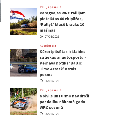
Rallijs pasaulē
Paragvajas WRC rallijam
pieteiktas 60 ekipāžas,
‘Rally1’ klasē brauks 10
mašīnas
07/08/2026
Autošoseja
Kūrortpilsētas izklaides
satiekas ar autosportu –
Pērnavā notiks ‘Baltic
Time Attack’ otrais
posms
06/08/2026
Rallijs pasaulē
Noivils un Furmo nav droši
par dalību nākamā gada
WRC sezonā
06/08/2026