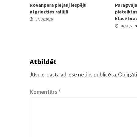
Rovanpera pieļauj iespēju
Paragvaja
atgriezties rallijā
pieteiktas
klasē bra
07/08/2026
07/08/202
Atbildēt
Jūsu e-pasta adrese netiks publicēta.
Obligāti
Komentārs
*