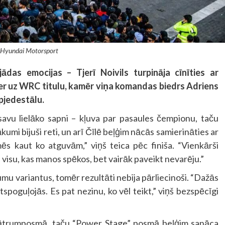
 Hyundai Motorsport
das emocijas – Tjerī Noivils turpināja cīnīties ar
cer uz WRC titulu, kamēr viņa komandas biedrs Adriens
pjedestālu.
savu lielāko sapni – kļuva par pasaules čempionu, taču
ākumi bijuši reti, un arī Čīlē beļģim nācās samierināties ar
ēs kaut ko atguvām,” viņš teica pēc finiša. “Vienkārši
u visu, kas manos spēkos, bet vairāk paveikt nevarēju.”
jumu variantus, tomēr rezultāti nebija pārliecinoši. “Dažās
atspoguļojās. Es pat nezinu, ko vēl teikt,” viņš bezspēcīgi
 ātrumposmā, taču “Power Stage” posmā beļģim sanāca