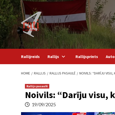
Skip
to
content
Rallijreids
Rallijs
Rallijsprints
Auto
HOME
RALLIJS
RALLIJS PASAULĒ
NOIVILS: “DARĪJU VISU
Rallijs pasaulē
Noivils: “Darīju visu,
19/09/2025