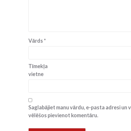
Vārds
*
Tīmekļa
vietne
Saglabājiet manu vārdu, e-pasta adresi un v
vēlēšos pievienot komentāru.