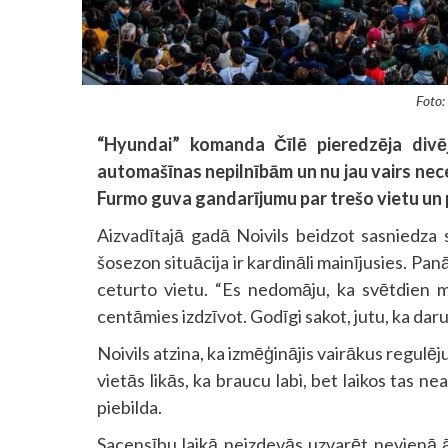
Foto:
“Hyundai” komanda Čīlē pieredzēja divējā
automašīnas nepilnībām un nu jau vairs ne
Furmo guva gandarījumu par trešo vietu un 
Aizvadītajā gadā Noivils beidzot sasniedza 
šosezon situācija ir kardināli mainījusies. Pan
ceturto vietu. “Es nedomāju, ka svētdien m
centāmies izdzīvot. Godīgi sakot, jutu, ka dar
Noivils atzina, ka izmēģinājis vairākus regulē
vietās likās, ka braucu labi, bet laikos tas ne
piebilda.
Sacensību laikā neizdevās uzvarēt nevienā