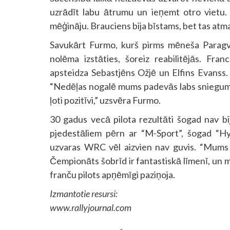
uzrādīt labu ātrumu un ieņemt otro vietu. 
mēģināju. Brauciens bija bīstams, bet tas atmak
Savukārt Furmo, kurš pirms mēneša Paragva
nolēma izstāties, šoreiz reabilitējās. Fran
apsteidza Sebastjēns Ožjē un Elfins Evanss.
“Nedēļas nogalē mums padevās labs sniegums. 
ļoti pozitīvi,” uzsvēra Furmo.
30 gadus vecā pilota rezultāti šogad nav bij
pjedestāliem pērn ar “M-Sport”, šogad “Hyun
uzvaras WRC vēl aizvien nav guvis. “Mums ir
Čempionāts šobrīd ir fantastiskā līmenī, un ma
franču pilots apņēmīgi paziņoja.
Izmantotie resursi:
www.rallyjournal.com