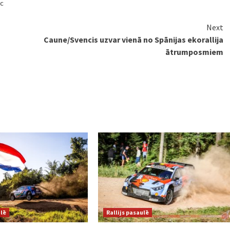
c
Next
Caune/Svencis uzvar vienā no Spānijas ekorallija
ātrumposmiem
ulē
Rallijs pasaulē