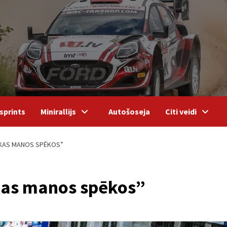
sprints
Minirallijs
Autošoseja
Citi veidi
, KAS MANOS SPĒKOS”
 kas manos spēkos”