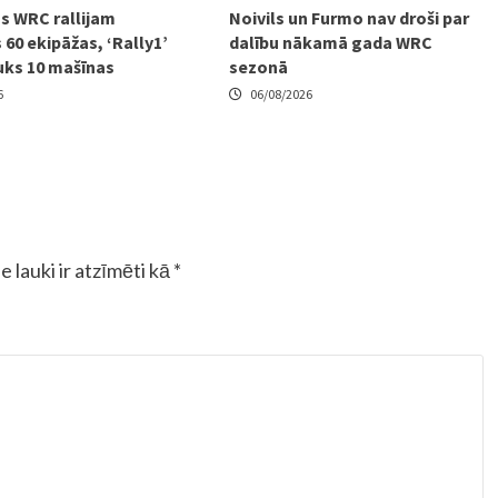
s WRC rallijam
Noivils un Furmo nav droši par
 60 ekipāžas, ‘Rally1’
dalību nākamā gada WRC
uks 10 mašīnas
sezonā
6
06/08/2026
e lauki ir atzīmēti kā
*