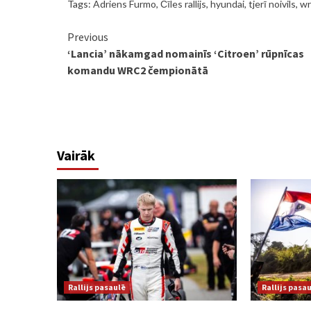
Tags:
Adriens Furmo
,
Čīles rallijs
,
hyundai
,
tjerī noivils
,
wr
Continue
Previous
‘Lancia’ nākamgad nomainīs ‘Citroen’ rūpnīcas
Reading
komandu WRC2 čempionātā
Vairāk
Rallijs pasaulē
Rallijs pasa