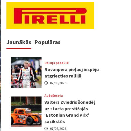
Jaunākās
Populāras
Rallijs pasaulē
Rovanpera pieļauj iespēju
atgriezties rallijā
07/08/2026
Autošoseja
Valters Zviedris šonedēļ
uz starta prestižajās
‘Estonian Grand Prix’
sacīkstēs
07/08/2026