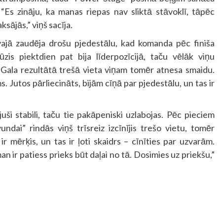
“Es zināju, ka manas riepas nav sliktā stāvoklī, tāpēc
sājās,” viņš sacīja.
jā zaudēja drošu pjedestālu, kad komanda pēc finiša
cūzis piektdien pat bija līderpozīcijā, taču vēlāk viņu
 Gala rezultātā trešā vieta viņam tomēr atnesa smaidu.
Jutos pārliecināts, bijām cīņā par pjedestālu, un tas ir
uši stabili, taču tie pakāpeniski uzlabojas. Pēc pieciem
dai” rindās viņš trīsreiz izcīnījis trešo vietu, tomēr
 mērķis, un tas ir ļoti skaidrs – cīnīties par uzvarām.
n ir patiess prieks būt daļai no tā. Dosimies uz priekšu,”