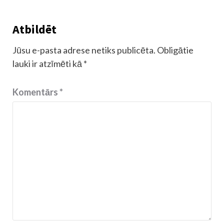
Atbildēt
Jūsu e-pasta adrese netiks publicēta.
Obligātie
lauki ir atzīmēti kā
*
Komentārs
*