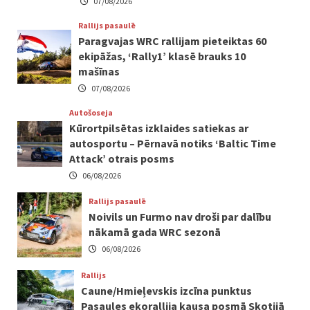
07/08/2026
Rallijs pasaulē
Paragvajas WRC rallijam pieteiktas 60
ekipāžas, ‘Rally1’ klasē brauks 10
mašīnas
07/08/2026
Autošoseja
Kūrortpilsētas izklaides satiekas ar
autosportu – Pērnavā notiks ‘Baltic Time
Attack’ otrais posms
06/08/2026
Rallijs pasaulē
Noivils un Furmo nav droši par dalību
nākamā gada WRC sezonā
06/08/2026
Rallijs
Caune/Hmieļevskis izcīna punktus
Pasaules ekorallija kausa posmā Skotijā