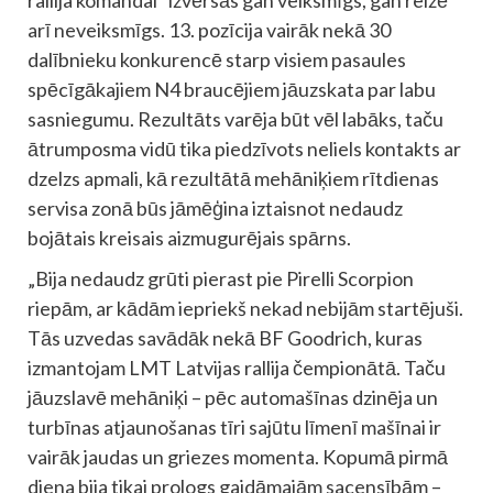
rallija komandai” izvērsās gan veiksmīgs, gan reizē
arī neveiksmīgs. 13. pozīcija vairāk nekā 30
dalībnieku konkurencē starp visiem pasaules
spēcīgākajiem N4 braucējiem jāuzskata par labu
sasniegumu. Rezultāts varēja būt vēl labāks, taču
ātrumposma vidū tika piedzīvots neliels kontakts ar
dzelzs apmali, kā rezultātā mehāniķiem rītdienas
servisa zonā būs jāmēģina iztaisnot nedaudz
bojātais kreisais aizmugurējais spārns.
„Bija nedaudz grūti pierast pie Pirelli Scorpion
riepām, ar kādām iepriekš nekad nebijām startējuši.
Tās uzvedas savādāk nekā BF Goodrich, kuras
izmantojam LMT Latvijas rallija čempionātā. Taču
jāuzslavē mehāniķi – pēc automašīnas dzinēja un
turbīnas atjaunošanas tīri sajūtu līmenī mašīnai ir
vairāk jaudas un griezes momenta. Kopumā pirmā
diena bija tikai prologs gaidāmajām sacensībām –