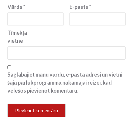
Vārds
*
E-pasts
*
Tīmekļa
vietne
Saglabājiet manu vārdu, e-pasta adresi un vietni
šajā pārlūkprogrammā nākamajai reizei, kad
vēlēšos pievienot komentāru.