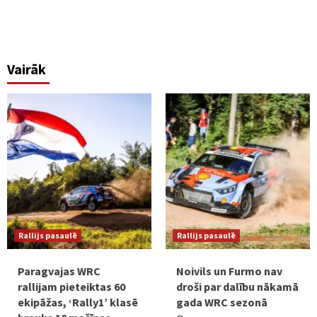
Vairāk
Rallijs pasaulē
Rallijs pasaulē
Paragvajas WRC
Noivils un Furmo nav
rallijam pieteiktas 60
droši par dalību nākamā
ekipāžas, ‘Rally1’ klasē
gada WRC sezonā