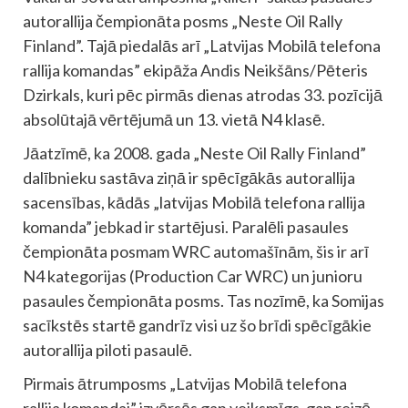
autorallija čempionāta posms „Neste Oil Rally
Finland”. Tajā piedalās arī „Latvijas Mobilā telefona
rallija komandas” ekipāža Andis Neikšāns/Pēteris
Dzirkals, kuri pēc pirmās dienas atrodas 33. pozīcijā
absolūtajā vērtējumā un 13. vietā N4 klasē.
Jāatzīmē, ka 2008. gada „Neste Oil Rally Finland”
dalībnieku sastāva ziņā ir spēcīgākās autorallija
sacensības, kādās „latvijas Mobilā telefona rallija
komanda” jebkad ir startējusi. Paralēli pasaules
čempionāta posmam WRC automašīnām, šis ir arī
N4 kategorijas (Production Car WRC) un junioru
pasaules čempionāta posms. Tas nozīmē, ka Somijas
sacīkstēs startē gandrīz visi uz šo brīdi spēcīgākie
autorallija piloti pasaulē.
Pirmais ātrumposms „Latvijas Mobilā telefona