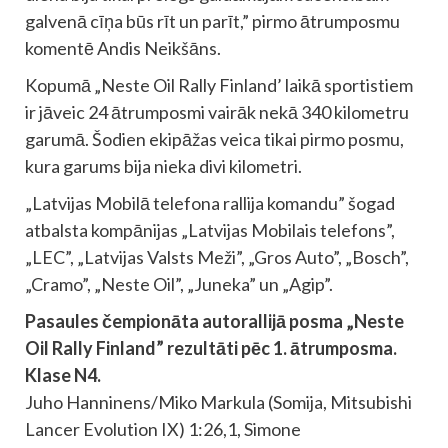
galvenā cīņa būs rīt un parīt,” pirmo ātrumposmu
komentē Andis Neikšāns.
Kopumā „Neste Oil Rally Finland’ laikā sportistiem
ir jāveic 24 ātrumposmi vairāk nekā 340 kilometru
garumā. Šodien ekipāžas veica tikai pirmo posmu,
kura garums bija nieka divi kilometri.
„Latvijas Mobilā telefona rallija komandu” šogad
atbalsta kompānijas „Latvijas Mobilais telefons”,
„LEC”, „Latvijas Valsts Meži”, „Gros Auto”, „Bosch”,
„Cramo”, „Neste Oil”, „Juneka” un „Agip”.
Pasaules čempionāta autorallijā posma „Neste
Oil Rally Finland” rezultāti pēc 1. ātrumposma.
Klase N4.
Juho Hanninens/Miko Markula (Somija, Mitsubishi
Lancer Evolution IX) 1:26,1, Simone