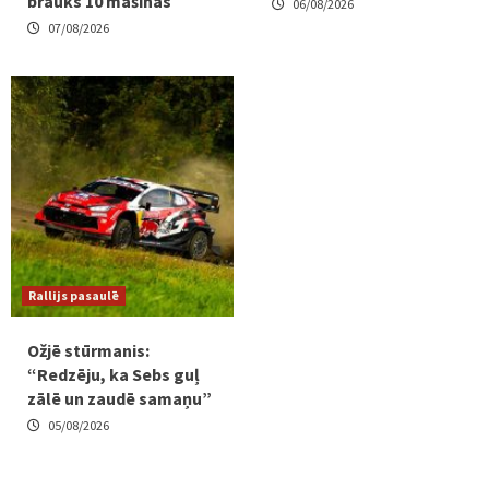
brauks 10 mašīnas
06/08/2026
07/08/2026
Rallijs pasaulē
Ožjē stūrmanis:
“Redzēju, ka Sebs guļ
zālē un zaudē samaņu”
05/08/2026