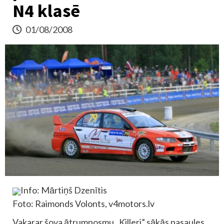
N4 klasē
01/08/2008
Info: Mārtiņš Dzenītis
Foto: Raimonds Volonts, v4motors.lv
Vakarar šova ātrumposmu „Killeri” sākās pasaules