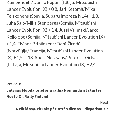
Kampendelli/Danilo Fapani (Itālija, Mitsubishi
Lancer Evolution IX) +0,8, Jari Ketomā/Mīka
Teiskonens (Somija, Subaru Impreza N14) +1,3,
Juha Salo/Mika Stenbergs (Somija, Mitsubishi
Lancer Evolution IX) +1,4, Jussi Valimaki/Jarko
Koliolepo (Somija, Mitsubishi Lancer Evolution IX)
+1,4, Eivinds Brinildsens/Denī Žirodē
(Norvēģija/Francija, Mitsubishi Lancer Evolution
IX) +1,5,… 13. Andis Neikšāns/Pēteris Dzirkals
(Latvija, Mitsubishi Lancer Evolution IX) +2,4.
Continue
Previous
Latvijas Mobilā telefona rallija komanda rīt startēs
Reading
Neste Oil Rally Finland
Next
Neikšāns/Dzirkals pēc otrās dienas – divpadsmitie