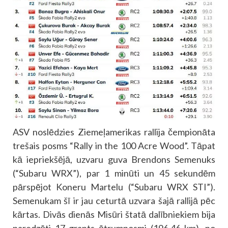
ASV noslēdzies Ziemeļamerikas rallija čempionāta
trešais posms “Rally in the 100 Acre Wood”. Tāpat
kā iepriekšējā, uzvaru guva Brendons Semenuks
(“Subaru WRX”), par 1 minūti un 45 sekundēm
pārspējot Koneru Martelu (“Subaru WRX STI”).
Semenukam šī ir jau ceturtā uzvara šajā rallijā pēc
kārtas. Divās dienās Misūri štatā dalībniekiem bija