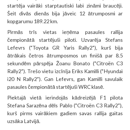
startēja vairāki starptautiski labi zināmi braucēji.
Šeit divās dienās bija jāveic 12 ātrumposmi ar
kopgarumu 189.22 km.
Pirmās trīs vietas ieņēma pasaules rallija
čempionātā startējuši piloti. Uzvarēja Stefans
Lefevrs (“Toyota GR Yaris Rally2”), kurš bija
ātrākais četros ātrumposmos un finišā par 8.5
sekundēm pārspēja Žoanu Bonato (“Citroën C3
Rally2”). Trešo vietu izcīnīja Eriks Kamilli (“Hyundai
i20 N Rally2”). Gan Lefevrs, gan Kamilli savulaik
pasaules čempionātā startējuši WRC klasē.
Piektajā vietā ierindojās kādreizējā F1 pilota
Stefana Sarazēna dēls Pablo (“Citroën C3 Rally2”),
kurš pirms vairākiem gadiem savas rallija gaitas
uzsāka Latvijā.