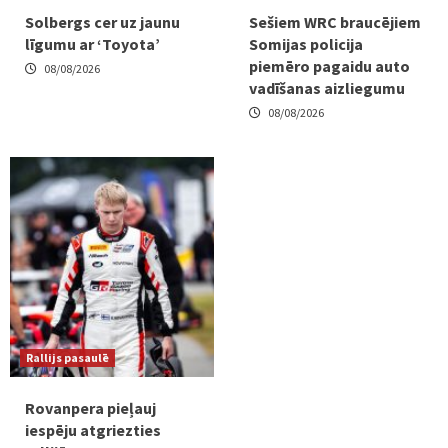
Solbergs cer uz jaunu
Sešiem WRC braucējiem
līgumu ar ‘Toyota’
Somijas policija
piemēro pagaidu auto
08/08/2026
vadīšanas aizliegumu
08/08/2026
Rallijs pasaulē
Rovanpera pieļauj
iespēju atgriezties