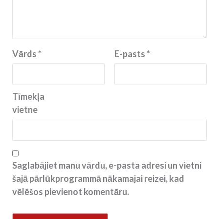
Vārds
*
E-pasts
*
Tīmekļa
vietne
Saglabājiet manu vārdu, e-pasta adresi un vietni
šajā pārlūkprogrammā nākamajai reizei, kad
vēlēšos pievienot komentāru.