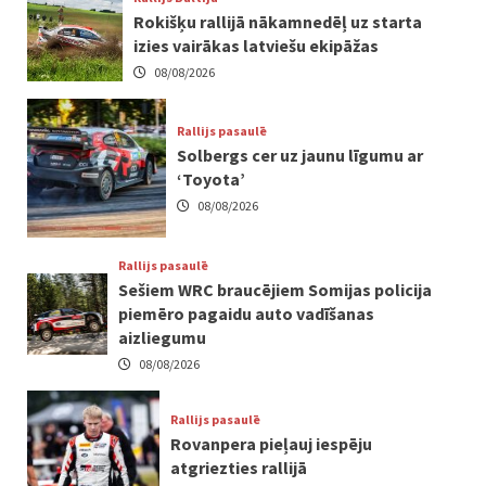
Rokišķu rallijā nākamnedēļ uz starta
izies vairākas latviešu ekipāžas
08/08/2026
Rallijs pasaulē
Solbergs cer uz jaunu līgumu ar
‘Toyota’
08/08/2026
Rallijs pasaulē
Sešiem WRC braucējiem Somijas policija
piemēro pagaidu auto vadīšanas
aizliegumu
08/08/2026
Rallijs pasaulē
Rovanpera pieļauj iespēju
atgriezties rallijā