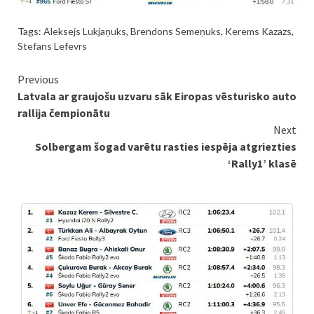
Tags:
Aleksejs Lukjaņuks
,
Brendons Semeņuks
,
Kerems Kazazs
,
Stefans Lefevrs
Continue
Previous
Latvala ar graujošu uzvaru sāk Eiropas vēsturisko auto
Reading
rallija čempionātu
Next
Solbergam šogad varētu rasties iespēja atgriezties
‘Rally1’ klasē