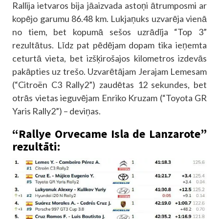
Rallija ietvaros bija jāaizvada astoņi ātrumposmi ar
kopējo garumu 86.48 km. Lukjaņuks uzvarēja vienā
no tiem, bet kopumā sešos uzrādīja “Top 3”
rezultātus. Līdz pat pēdējam dopam tika ieņemta
ceturtā vieta, bet izšķirošajos kilometros izdevās
pakāpties uz trešo. Uzvarētājam Jerajam Lemesam
(“Citroën C3 Rally2”) zaudētas 12 sekundes, bet
otrās vietas ieguvējam Enriko Kruzam (“Toyota GR
Yaris Rally2”) – deviņas.
“Rallye Orvecame Isla de Lanzarote”
rezultāti: