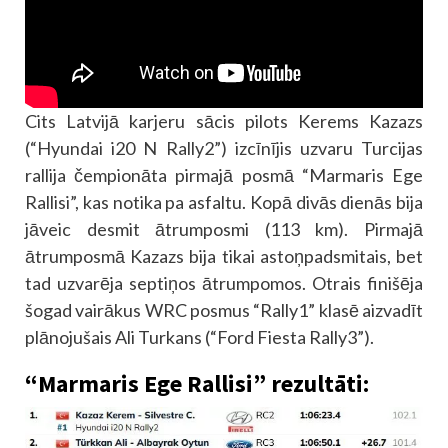
Cits Latvijā karjeru sācis pilots Kerems Kazazs
(“Hyundai i20 N Rally2”) izcīnījis uzvaru Turcijas
rallija čempionāta pirmajā posmā “Marmaris Ege
Rallisi”, kas notika pa asfaltu. Kopā divās dienās bija
jāveic desmit ātrumposmi (113 km). Pirmajā
ātrumposmā Kazazs bija tikai astoņpadsmitais, bet
tad uzvarēja septiņos ātrumpomos. Otrais finišēja
šogad vairākus WRC posmus “Rally1” klasē aizvadīt
plānojušais Ali Turkans (“Ford Fiesta Rally3”).
“Marmaris Ege Rallisi” rezultāti: