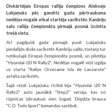
Divkārtējais Eiropas rallija čempions Aleksejs
Lukjaņuks pēc gandrīz gada pārtraukuma
nedēļas nogalē atkal startēja sacīkstēs. Kanāriju
salu rallija čempionāta pirmajā posmā izcīnīta
trešā vieta.
Arī pagājušā gada pirmajā pusē Lukjaņuks
piedalījās divās sacīkstēs Kanāriju salās, tostarp tur
notikušajā Eiropas čempionāta posmā, un pilotēja
“Hyundai i20 N Rally2”. Nedēļas nogalē viņš izgāja
uz starta “Rallye Orvecame Isla de Lanzarote”
asfalta sacīkstēs.
Šajā reizē Lukjaņuka rīcībā bija “Hyundai i20 N
Rally2” auto jaunākā “Step2” versija, kas no
rūpnīcas izbraukusi vien šogad. Ekipāža brauca
“C.D. Todo Sport” komandas sastāvā.