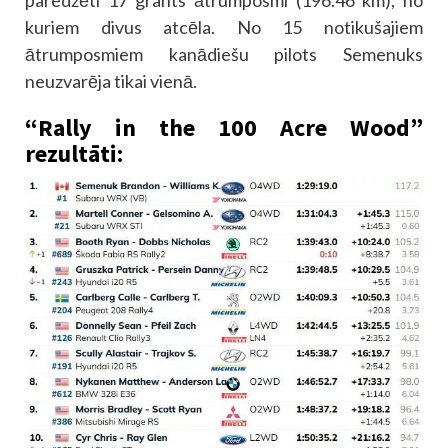
paredzēti 17 grants ātrumposmi (196.46 km), no
kuriem divus atcēla. No 15 notikušajiem
ātrumposmiem kanādiešu pilots Semenuks
neuzvarēja tikai vienā.
“Rally in the 100 Acre Wood”
rezultāti: