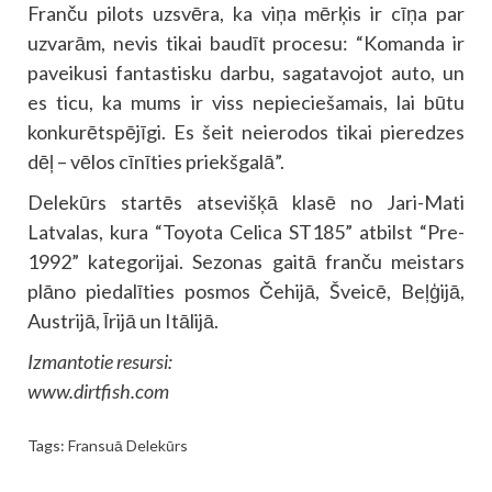
Franču pilots uzsvēra, ka viņa mērķis ir cīņa par
uzvarām, nevis tikai baudīt procesu: “Komanda ir
paveikusi fantastisku darbu, sagatavojot auto, un
es ticu, ka mums ir viss nepieciešamais, lai būtu
konkurētspējīgi. Es šeit neierodos tikai pieredzes
dēļ – vēlos cīnīties priekšgalā”.
Delekūrs startēs atsevišķā klasē no Jari-Mati
Latvalas, kura “Toyota Celica ST185” atbilst “Pre-
1992” kategorijai. Sezonas gaitā franču meistars
plāno piedalīties posmos Čehijā, Šveicē, Beļģijā,
Austrijā, Īrijā un Itālijā.
Izmantotie resursi:
www.dirtfish.com
Tags:
Fransuā Delekūrs