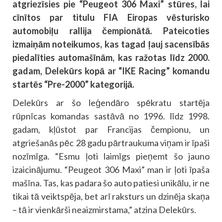
atgriezīsies pie “Peugeot 306 Maxi” stūres, lai
cīnītos par titulu FIA Eiropas vēsturisko
automobiļu rallija čempionātā. Pateicoties
izmaiņām noteikumos, kas tagad ļauj sacensībās
piedalīties automašīnām, kas ražotas līdz 2000.
gadam, Delekūrs kopā ar “IKE Racing” komandu
startēs “Pre-2000” kategorijā.
Delekūrs ar šo leģendāro spēkratu startēja
rūpnīcas komandas sastāvā no 1996. līdz 1998.
gadam, kļūstot par Francijas čempionu, un
atgriešanās pēc 28 gadu pārtraukuma viņam ir īpaši
nozīmīga. “Esmu ļoti laimīgs pieņemt šo jauno
izaicinājumu. “Peugeot 306 Maxi” man ir ļoti īpaša
mašīna. Tas, kas padara šo auto patiesi unikālu, ir ne
tikai tā veiktspēja, bet arī raksturs un dzinēja skaņa
– tā ir vienkārši neaizmirstama,” atzina Delekūrs.