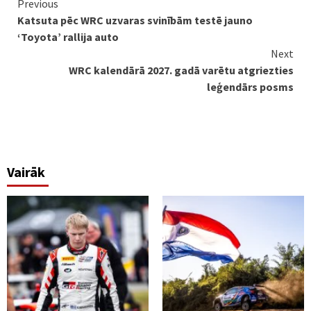
Continue
Previous
Katsuta pēc WRC uzvaras svinībām testē jauno
Reading
‘Toyota’ rallija auto
Next
WRC kalendārā 2027. gadā varētu atgriezties
leģendārs posms
Vairāk