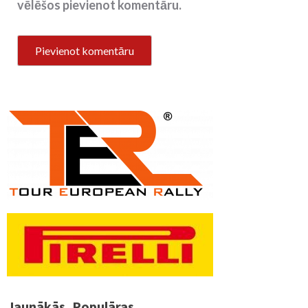
vēlēšos pievienot komentāru.
Jaunākās
Populāras