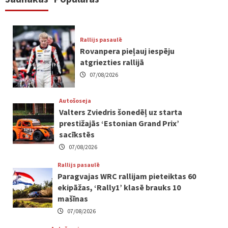
Rallijs pasaulē
Rovanpera pieļauj iespēju
atgriezties rallijā
07/08/2026
Autošoseja
Valters Zviedris šonedēļ uz starta
prestižajās ‘Estonian Grand Prix’
sacīkstēs
07/08/2026
Rallijs pasaulē
Paragvajas WRC rallijam pieteiktas 60
ekipāžas, ‘Rally1’ klasē brauks 10
mašīnas
07/08/2026