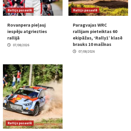
Rallijs pasaulē
Rallijs pasaulē
Rovanpera pieļauj
Paragvajas WRC
iespēju atgriezties
rallijam pieteiktas 60
rallijā
ekipāžas, ‘Rally1’ klasē
brauks 10 mašīnas
07/08/2026
07/08/2026
Rallijs pasaulē