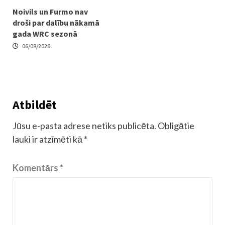
Noivils un Furmo nav
droši par dalību nākamā
gada WRC sezonā
06/08/2026
Atbildēt
Jūsu e-pasta adrese netiks publicēta.
Obligātie
lauki ir atzīmēti kā
*
Komentārs
*