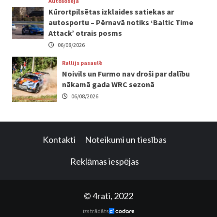
Autošoseja
Kūrortpilsētas izklaides satiekas ar
autosportu – Pērnavā notiks ‘Baltic Time
Attack’ otrais posms
06/08/2026
Rallijs pasaulē
Noivils un Furmo nav droši par dalību
nākamā gada WRC sezonā
06/08/2026
Kontakti
Noteikumi un tiesības
Reklāmas iespējas
© 4rati, 2022
izstrādāts