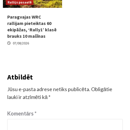
Rallijs pasaulē
Paragvajas WRC
rallijam pieteiktas 60
ekipāžas, ‘Rally1’ klasē
brauks 10 mašīnas
07/08/2026
Atbildēt
Jūsu e-pasta adrese netiks publicēta.
Obligātie
lauki ir atzīmēti kā
*
Komentārs
*