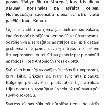
posms “Rallye Sierra Morena”, kas trīs dienu
garumā norisinājās pa asfalta ceļiem.
Noslēdzošajā sacensību dienā uz otro vietu
pacēlās Joans Bonato.
Grjazins vadību pārņēma jau piektdienas vakarā,
kad Kordobā risinājās superspeciālais ātrumposms.
Sestdien visai sarežģītos apstākļos, par spīti dažām
problēmām, Grjazins uzvarēja trijos no sešiem
ātrumposmiem un tobrīd jau gandrīz par pusminūti
apsteidza Hosē Antonio Svaresa ekipāžu.
Svētdien braucēji aizvadīja vēl sešus ātrumposmus,
kuru laikā Grjazina pārsvars turpināja pieaugt.
Bulgāriju pārstāvošais pilots atkal bija ātrākais
trijos dopos un uzvarēja ar 46 sekunžu pārsvaru pār
tuvāko sekotāju.
Svaress dienas sākumā pārplēsa riepu, no otrās