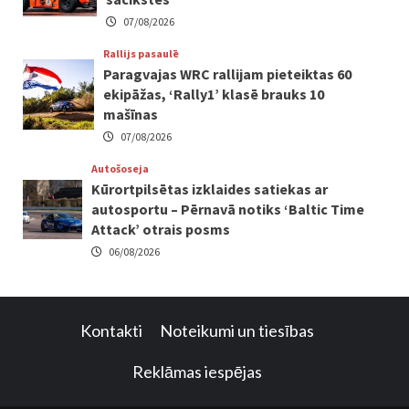
07/08/2026
Rallijs pasaulē
Paragvajas WRC rallijam pieteiktas 60
ekipāžas, ‘Rally1’ klasē brauks 10
mašīnas
07/08/2026
Autošoseja
Kūrortpilsētas izklaides satiekas ar
autosportu – Pērnavā notiks ‘Baltic Time
Attack’ otrais posms
06/08/2026
Kontakti
Noteikumi un tiesības
Reklāmas iespējas