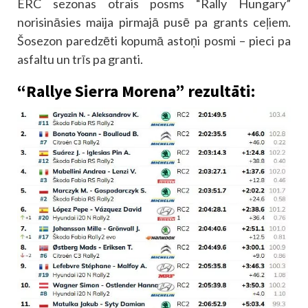
ERC sezonas otrais posms “Rally Hungary”
norisināsies maija pirmajā pusē pa grants ceļiem.
Šosezon paredzēti kopumā astoņi posmi – pieci pa
asfaltu un trīs pa granti.
“Rallye Sierra Morena” rezultāti: