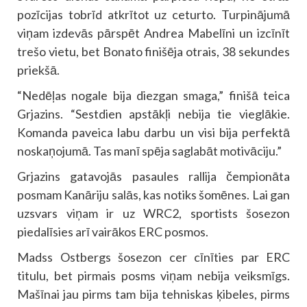
pozīcijas tobrīd atkrītot uz ceturto. Turpinājumā
viņam izdevās pārspēt Andrea Mabelīni un izcīnīt
trešo vietu, bet Bonato finišēja otrais, 38 sekundes
priekšā.
“Nedēļas nogale bija diezgan smaga,” finišā teica
Grjazins. “Sestdien apstākļi nebija tie vieglākie.
Komanda paveica labu darbu un visi bija perfektā
noskaņojumā. Tas manī spēja saglabāt motivāciju.”
Grjazins gatavojās pasaules rallija čempionāta
posmam Kanāriju salās, kas notiks šomēnes. Lai gan
uzsvars viņam ir uz WRC2, sportists šosezon
piedalīsies arī vairākos ERC posmos.
Madss Ostbergs šosezon cer cīnīties par ERC
titulu, bet pirmais posms viņam nebija veiksmīgs.
Mašīnai jau pirms tam bija tehniskas ķibeles, pirms