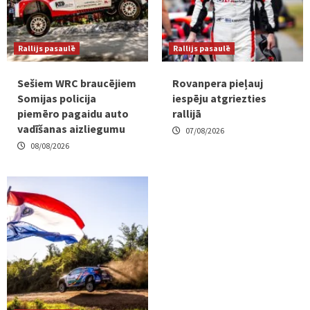
Rallijs pasaulē
Rallijs pasaulē
Sešiem WRC braucējiem
Rovanpera pieļauj
Somijas policija
iespēju atgriezties
piemēro pagaidu auto
rallijā
vadīšanas aizliegumu
07/08/2026
08/08/2026