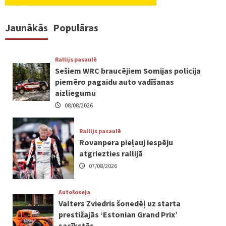
Jaunākās
Populāras
Rallijs pasaulē
Sešiem WRC braucējiem Somijas policija
piemēro pagaidu auto vadīšanas
aizliegumu
08/08/2026
Rallijs pasaulē
Rovanpera pieļauj iespēju
atgriezties rallijā
07/08/2026
Autošoseja
Valters Zviedris šonedēļ uz starta
prestižajās ‘Estonian Grand Prix’
sacīkstēs