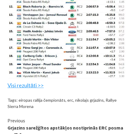
Visi rezultāti >>
Tags:
eiropas rallija čempionāts
,
erc
,
nikolajs grjazins
,
Rallye
Sierra Morena
Continue
Previous
Grjazins sarežģītos apstākļos nostiprinās ERC posma
Reading