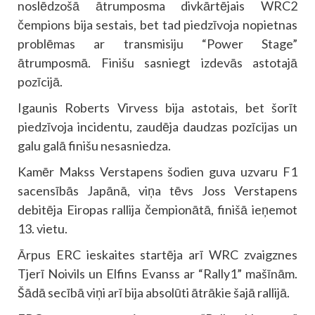
noslēdzošā ātrumposma divkārtējais WRC2
čempions bija sestais, bet tad piedzīvoja nopietnas
problēmas ar transmisiju “Power Stage”
ātrumposmā. Finišu sasniegt izdevās astotajā
pozīcijā.
Igaunis Roberts Virvess bija astotais, bet šorīt
piedzīvoja incidentu, zaudēja daudzas pozīcijas un
galu galā finišu nesasniedza.
Kamēr Makss Verstapens šodien guva uzvaru F1
sacensībās Japānā, viņa tēvs Joss Verstapens
debitēja Eiropas rallija čempionātā, finišā ieņemot
13. vietu.
Ārpus ERC ieskaites startēja arī WRC zvaigznes
Tjerī Noivils un Elfins Evanss ar “Rally1” mašīnām.
Šādā secībā viņi arī bija absolūti ātrākie šajā rallijā.