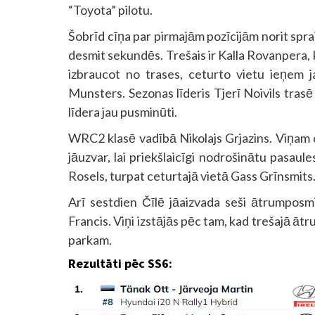
“Toyota” pilotu.
Šobrīd cīņa par pirmajām pozīcijām norit spra
desmit sekundēs. Trešais ir Kalla Rovanpera
izbraucot no trases, ceturto vietu ieņem j
Munsters. Sezonas līderis Tjerī Noivils trasē
līdera jau pusminūti.
WRC2 klasē vadībā Nikolajs Grjazins. Viņam d
jāuzvar, lai priekšlaicīgi nodrošinātu pasaul
Rosels, turpat ceturtajā vietā Gass Grīnsmits
Arī sestdien Čīlē jāaizvada seši ātrumposm
Francis. Viņi izstājās pēc tam, kad trešajā āt
parkam.
Rezultāti pēc SS6: