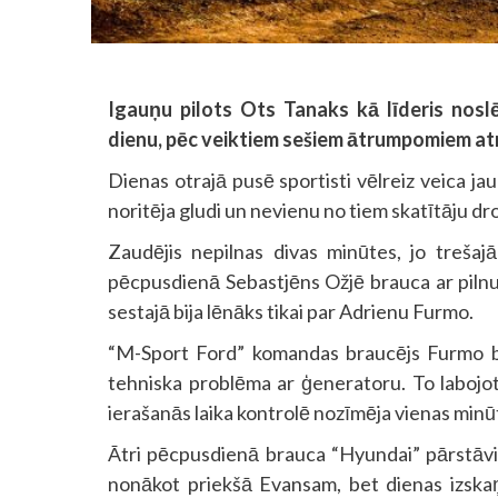
Igauņu pilots Ots Tanaks kā līderis nosl
dienu, pēc veiktiem sešiem ātrumpomiem at
Dienas otrajā pusē sportisti vēlreiz veica j
noritēja gludi un nevienu no tiem skatītāju d
Zaudējis nepilnas divas minūtes, jo treša
pēcpusdienā Sebastjēns Ožjē brauca ar pilnu
sestajā bija lēnāks tikai par Adrienu Furmo.
“M-Sport Ford” komandas braucējs Furmo bij
tehniska problēma ar ģeneratoru. To labojot
ierašanās laika kontrolē nozīmēja vienas minū
Ātri pēcpusdienā brauca “Hyundai” pārstāvis
nonākot priekšā Evansam, bet dienas izska