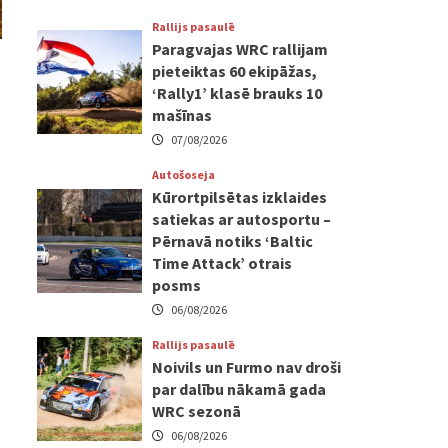
Rallijs pasaulē
Paragvajas WRC rallijam
pieteiktas 60 ekipāžas,
‘Rally1’ klasē brauks 10
mašīnas
07/08/2026
Autošoseja
Kūrortpilsētas izklaides
satiekas ar autosportu –
Pērnavā notiks ‘Baltic
Time Attack’ otrais
posms
06/08/2026
Rallijs pasaulē
Noivils un Furmo nav droši
par dalību nākamā gada
WRC sezonā
06/08/2026