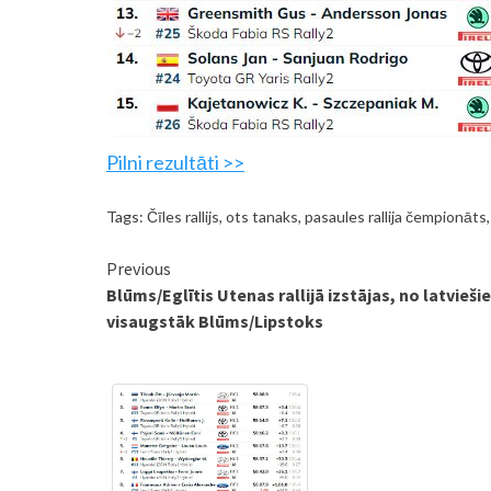
Pilni rezultāti >>
Tags:
Čīles rallijs
,
ots tanaks
,
pasaules rallija čempionāts
Continue
Previous
Blūms/Eglītis Utenas rallijā izstājas, no latvieši
Reading
visaugstāk Blūms/Lipstoks