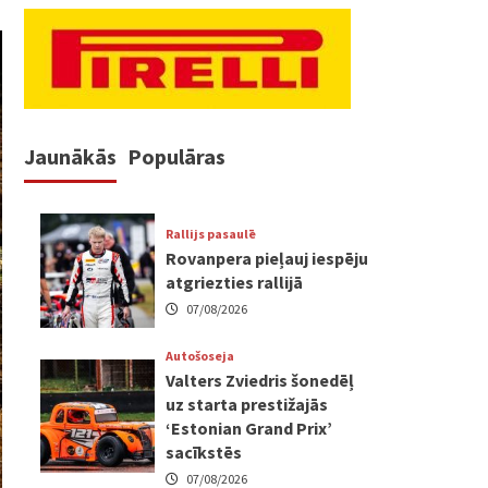
Jaunākās
Populāras
Rallijs pasaulē
Rovanpera pieļauj iespēju
atgriezties rallijā
07/08/2026
Autošoseja
Valters Zviedris šonedēļ
uz starta prestižajās
‘Estonian Grand Prix’
sacīkstēs
07/08/2026