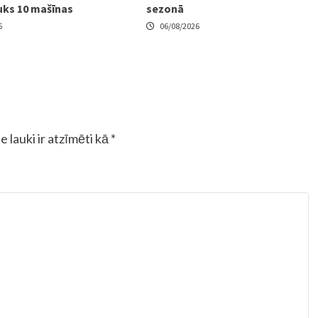
uks 10 mašīnas
sezonā
6
06/08/2026
e lauki ir atzīmēti kā
*