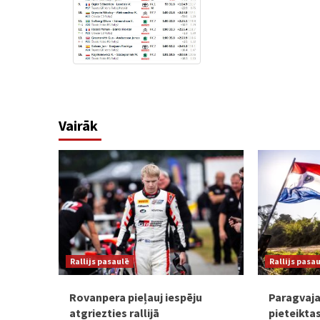
Vairāk
Rallijs pasaulē
Rallijs pasa
Rovanpera pieļauj iespēju
Paragvaja
atgriezties rallijā
pieteiktas