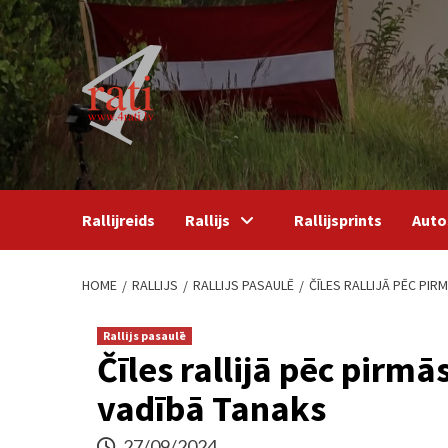
Skip
to
content
Rallijreids
Rallijs
Rallijsprints
Auto
HOME
RALLIJS
RALLIJS PASAULĒ
ČĪLES RALLIJĀ PĒC PIR
Rallijs pasaulē
Čīles rallijā pēc pirmā
vadībā Tanaks
27/09/2024