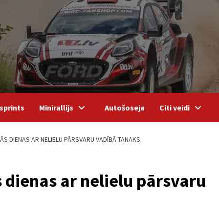
sprints
Minirallijs
Autošoseja
Citi veidi
MĀS DIENAS AR NELIELU PĀRSVARU VADĪBĀ TANAKS
s dienas ar nelielu pārsvaru