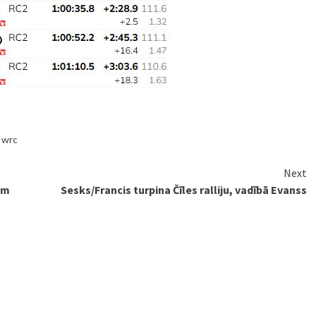
,
wrc
Next
em
Sesks/Francis turpina Čīles ralliju, vadībā Evanss