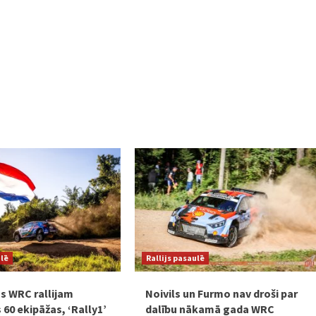
ulē
Rallijs pasaulē
s WRC rallijam
Noivils un Furmo nav droši par
 60 ekipāžas, ‘Rally1’
dalību nākamā gada WRC