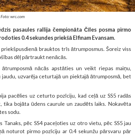
Foto: wrc.com
ēdzis pasaules rallija čempionāta Čīles posma pirmo
rodoties 0.4 sekundes priekšā Elfinam Evansam.
au priekšpusdienā brauktos trīs ātrumposmus. Šoreiz viss
rošības dēļ pārtraukt nenācās.
jā ātrumposmā nācās apstāties un veikt riepas maiņu,
 jaudu, uzvarēja ceturtajā un piektajā ātrumposmā, bet
a pacēlies uz ceturto pozīciju, kad ceļā uz SS5 radās
, tika bojāta ūdens caurule un zaudēts laiks. Nokavēta
tes sodu.
 Tanaks, pēc SS4 paceļoties uz otro vietu, pēc SS5 jau
ņā noturot pirmo pozīciju ar 0.4 sekunžu pārsvaru pār