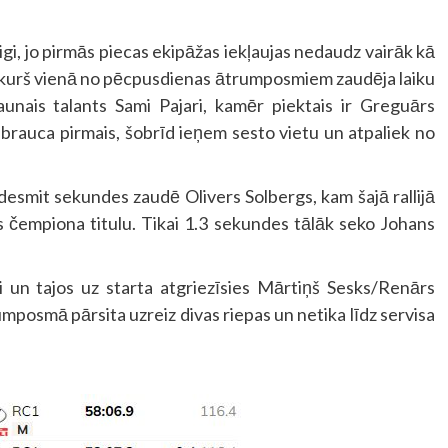
igi, jo pirmās piecas ekipāžas iekļaujas nedaudz vairāk kā
, kurš vienā no pēcpusdienas ātrumposmiem zaudēja laiku
aunais talants Sami Pajari, kamēr piektais ir Greguārs
 brauca pirmais, šobrīd ieņem sesto vietu un atpaliek no
esmit sekundes zaudē Olivers Solbergs, kam šajā rallijā
es čempiona titulu. Tikai 1.3 sekundes tālāk seko Johans
.
i un tajos uz starta atgriezīsies Mārtiņš Sesks/Renārs
rumposmā pārsita uzreiz divas riepas un netika līdz servisa