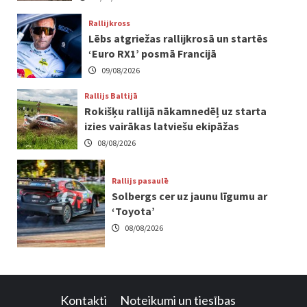
Rallijkross
Lēbs atgriežas rallijkrosā un startēs
‘Euro RX1’ posmā Francijā
09/08/2026
Rallijs Baltijā
Rokišķu rallijā nākamnedēļ uz starta
izies vairākas latviešu ekipāžas
08/08/2026
Rallijs pasaulē
Solbergs cer uz jaunu līgumu ar
‘Toyota’
08/08/2026
Kontakti
Noteikumi un tiesības