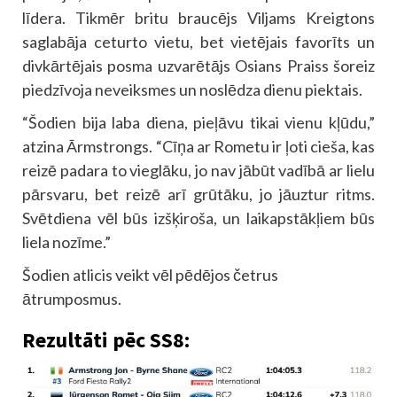
līdera. Tikmēr britu braucējs Viljams Kreigtons
saglabāja ceturto vietu, bet vietējais favorīts un
divkārtējais posma uzvarētājs Osians Praiss šoreiz
piedzīvoja neveiksmes un noslēdza dienu piektais.
“Šodien bija laba diena, pieļāvu tikai vienu kļūdu,”
atzina Ārmstrongs. “Cīņa ar Rometu ir ļoti cieša, kas
reizē padara to vieglāku, jo nav jābūt vadībā ar lielu
pārsvaru, bet reizē arī grūtāku, jo jāuztur ritms.
Svētdiena vēl būs izšķiroša, un laikapstākļiem būs
liela nozīme.”
Šodien atlicis veikt vēl pēdējos četrus
ātrumposmus.
Rezultāti pēc SS8: