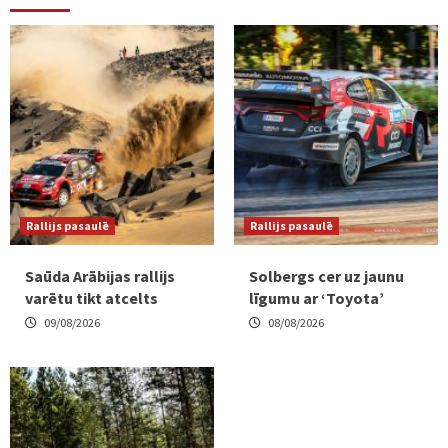
Rallijs pasaulē
Rallijs pasaulē
Saūda Arābijas rallijs
Solbergs cer uz jaunu
varētu tikt atcelts
līgumu ar ‘Toyota’
09/08/2026
08/08/2026