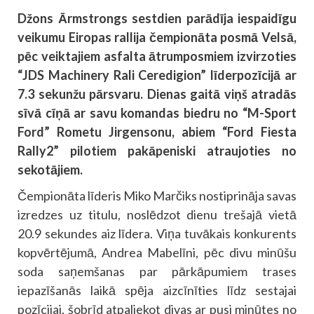
Džons Ārmstrongs sestdien parādīja iespaidīgu
veikumu Eiropas rallija čempionāta posmā Velsā,
pēc veiktajiem asfalta ātrumposmiem izvirzoties
“JDS Machinery Rali Ceredigion” līderpozīcijā ar
7.3 sekunžu pārsvaru. Dienas gaitā viņš atradās
sīvā cīņā ar savu komandas biedru no “M-Sport
Ford” Rometu Jirgensonu, abiem “Ford Fiesta
Rally2” pilotiem pakāpeniski atraujoties no
sekotājiem.
Čempionāta līderis Miko Marčiks nostiprināja savas
izredzes uz titulu, noslēdzot dienu trešajā vietā
20.9 sekundes aiz līdera. Viņa tuvākais konkurents
kopvērtējumā, Andrea Mabelīni, pēc divu minūšu
soda saņemšanas par pārkāpumiem trases
iepazīšanās laikā spēja aizcīnīties līdz sestajai
pozīcijai, šobrīd atpaliekot divas ar pusi minūtes no