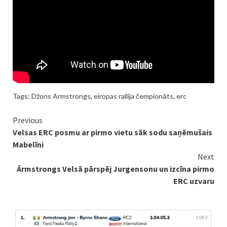
Tags:
Džons Armstrongs
,
eiropas rallija čempionāts
,
erc
Continue
Previous
Velsas ERC posmu ar pirmo vietu sāk sodu saņēmušais
Reading
Mabelīni
Next
Ārmstrongs Velsā pārspēj Jurgensonu un izcīna pirmo
ERC uzvaru