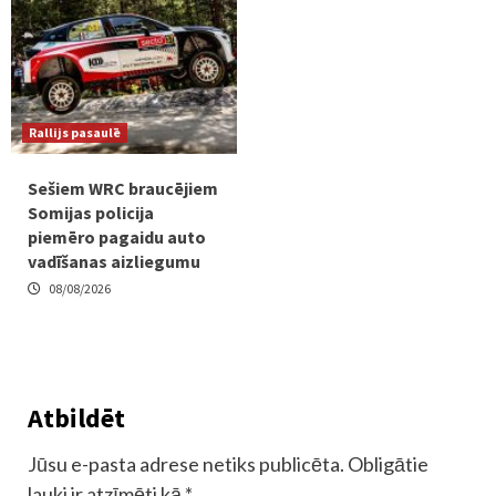
Rallijs pasaulē
Sešiem WRC braucējiem
Somijas policija
piemēro pagaidu auto
vadīšanas aizliegumu
08/08/2026
Atbildēt
Jūsu e-pasta adrese netiks publicēta.
Obligātie
lauki ir atzīmēti kā
*