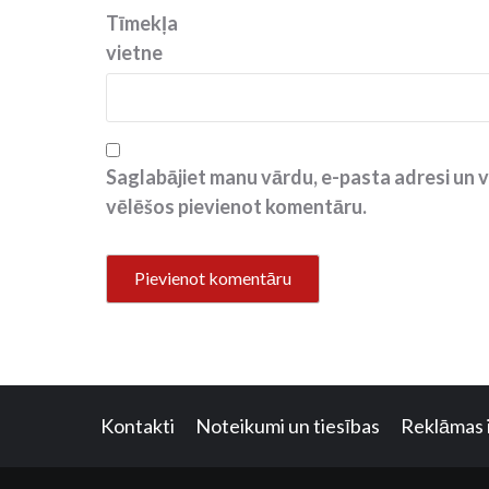
Tīmekļa
vietne
Saglabājiet manu vārdu, e-pasta adresi un v
vēlēšos pievienot komentāru.
Kontakti
Noteikumi un tiesības
Reklāmas 