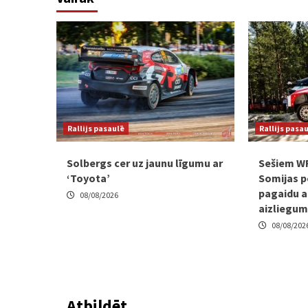
Rallijs pasaulē
Rallijs pasa
Solbergs cer uz jaunu līgumu ar
Sešiem W
‘Toyota’
Somijas p
pagaidu a
08/08/2026
aizliegu
08/08/202
Atbildēt