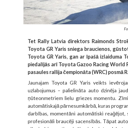
Fo
Tet Rally Latvia direktors Raimonds Strok
Toyota GR Yaris sniega braucienos, gūstot
Toyota GR Yaris, gan ar īpašā izlaiduma 
piedalījās arī Toyota Gazoo Racing World Ra
pasaules rallija čempionāta (WRC) posmā Ral
Jaunajam Toyota GR Yaris veikts ievēroj
uzlabojumus – palielināta auto dzinēja j
ņūteonmetriem lielu griezes momentu. Zīmī
automātiskajā pārnesumkārbā, kuras programm
darbības, momentāni automātiski reaģējot, s
profesionāli braucēji sacensībās. Tāpat auto 