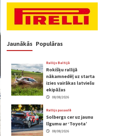
Jaunākās
Populāras
Rallijs Baltijā
Rokišķu rallijā
nākamnedēļ uz starta
izies vairākas latviešu
ekipāžas
08/08/2026
Rallijs pasaulē
Solbergs cer uz jaunu
līgumu ar ‘Toyota’
08/08/2026