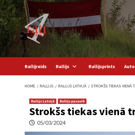
Skip
to
content
Rallijreids
Rallijs
Rallijsprints
Auto
HOME
RALLIJS
RALLIJS LATVIJĀ
STROKŠS TIEKAS VIENĀ 
Rallijs Latvijā
Rallijs pasaulē
Strokšs tiekas vienā 
05/03/2024