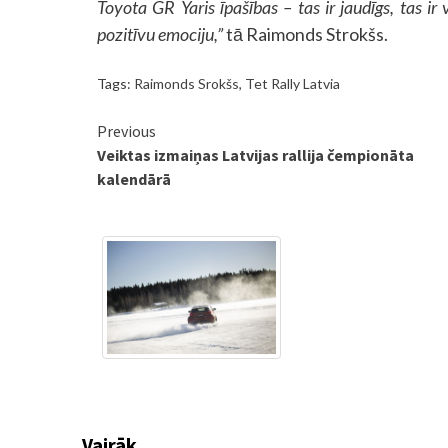
Toyota GR Yaris īpašības – tas ir jaudīgs, tas ir
pozitīvu emociju,”
tā Raimonds Strokšs.
Tags:
Raimonds Srokšs
,
Tet Rally Latvia
Continue
Previous
Veiktas izmaiņas Latvijas rallija čempionāta
Reading
kalendārā
Vairāk