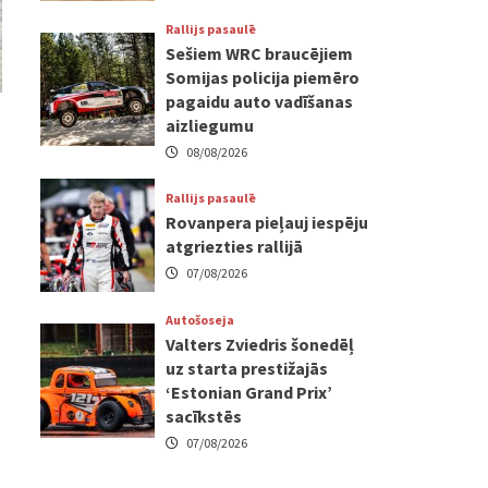
Rallijs pasaulē
Sešiem WRC braucējiem
Somijas policija piemēro
pagaidu auto vadīšanas
aizliegumu
08/08/2026
Rallijs pasaulē
Rovanpera pieļauj iespēju
atgriezties rallijā
07/08/2026
Autošoseja
Valters Zviedris šonedēļ
uz starta prestižajās
‘Estonian Grand Prix’
sacīkstēs
07/08/2026