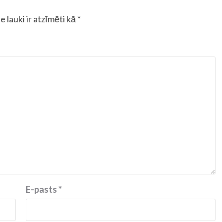
e lauki ir atzīmēti kā
*
E-pasts
*