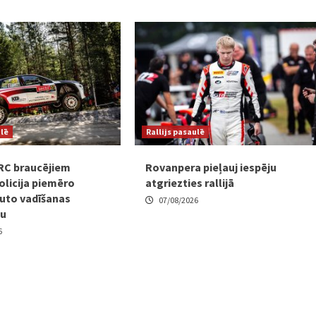
ulē
Rallijs pasaulē
RC braucējiem
Rovanpera pieļauj iespēju
olicija piemēro
atgriezties rallijā
uto vadīšanas
07/08/2026
mu
6