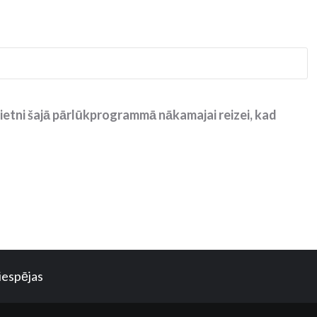
ietni šajā pārlūkprogrammā nākamajai reizei, kad
iespējas