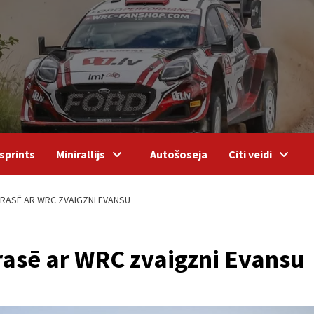
sprints
Minirallijs
Autošoseja
Citi veidi
TRASĒ AR WRC ZVAIGZNI EVANSU
trasē ar WRC zvaigzni Evansu