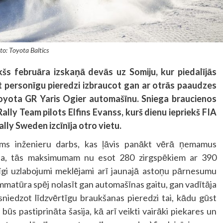
to: Toyota Baltics
šs februāra izskaņā devās uz Somiju, kur piedalījās
 personīgu pieredzi izbraucot gan ar otrās paaudzes
Toyota GR Yaris Ogier automašīnu. Sniega braucienos
lly Team pilots Elfins Evanss, kurš dienu iepriekš FIA
ly Sweden izcīnīja otro vietu.
ams inženieru darbs, kas ļāvis panākt vērā ņemamus
auda, tās maksimumam nu esot 280 zirgspēkiem ar 390
gi uzlabojumi meklējami arī jaunajā astoņu pārnesumu
atūra spēj nolasīt gan automašīnas gaitu, gan vadītāja
niedzot līdzvērtīgu braukšanas pieredzi tai, kādu gūst
būs pastiprināta šasija, kā arī veikti vairāki piekares un