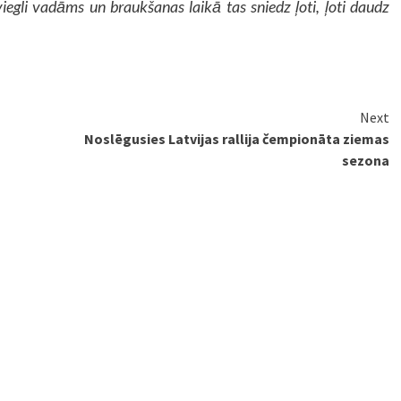
 viegli vadāms un braukšanas laikā tas sniedz ļoti, ļoti daudz
Next
Noslēgusies Latvijas rallija čempionāta ziemas
sezona