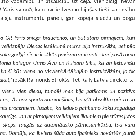
 auto vadāmību un atsaucību uz ceļa. Vienlaicīgi nevar
 Yaris salonā, kam par iedvesmu bijušas tieši sacensību
tālajā instrumentu panelī, gan kopējā slēdžu un pogu
ta GR Yaris sniega braucienos, un būt starp pirmajiem, kuri
u veiktspēju. Dienas iesākumā mums bija instrukāža, bet pēc
 Jāsaka godīgi, diena iesākās pavisam amizanti – kad pasākuma
stonia kolēģus Urmo Āvu un Kuldaru Siku, kā arī lietuviešu
, ka šī būs viena no visvienkāršākajām instruktāžām, jo tik
idīt,”
iesāk Raimonds Strokšs, Tet Rally Latvia direktors.
e vienu vien dienu, tamdēļ man bija patīkams un pozitīvs
ams, tās nav sporta automašīnas, bet gūt absolūtu prieku un
mts procentiem. Jāsaka, ka lielāko patīkamo šoku sagādāja
tsaucīgs. Jau ar pirmajiem veiktajiem līkumiem pie stūres jutos
 ar skepsi raugās uz automātisko pārnesumkārbu, tad varu
ina. Domāju, ka ikviens šāda auto īpašnieks novērtēs jaunā