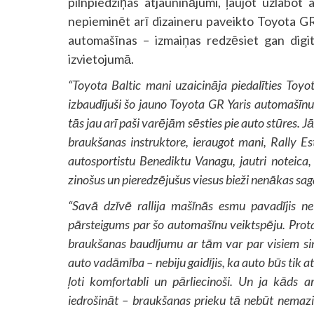
pilnpiedziņas atjauninājumi, ļaujot uzlabot
nepieminēt arī dizaineru paveikto Toyota GR
automašīnas – izmaiņas redzēsiet gan digi
izvietojumā.
“Toyota Baltic mani uzaicināja piedalīties Toyo
izbaudījuši šo jauno Toyota GR Yaris automašīn
tās jau arī paši varējām sēsties pie auto stūres.
braukšanas instruktore, ieraugot mani, Rally E
autosportistu Benediktu Vanagu, jautri noteica
zinošus un pieredzējušus viesus bieži nenākas saga
“Savā dzīvē rallija mašīnās esmu pavadījis n
pārsteigums par šo automašīnu veiktspēju. Prot
braukšanas baudījumu ar tām var par visiem si
auto vadāmība – nebiju gaidījis, ka auto būs tik a
ļoti komfortabli un pārliecinoši. Un ja kāds
iedrošināt – braukšanas prieku tā nebūt nemaz