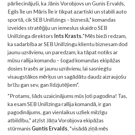
pārliecinājuši, ka Jānis Vorobjovs un Gunis Ervalds,
Egils Īle un Māris Īle ir tikpat azartiski un stabili auto
sportā, cik SEB Unilīzings – biznesā,” komandas
izveides stratēģiju un iemeslus skaidro SEB
Unilīzinga direktors
Ints Krasts.
“Mēs bieži redzam,
ka sadarbība ar SEB Unilīzingu klientu biznesam dod
jaunu
uzrāvienu
, un paredzam, ka tāpat notiks ar
mūsu rallija komandu – šogad komandas ekipāžas
dosies trasēs ar jaunu
uzrāvienu,
lai sasniegtu
visaugstākos mērķus un sagādātu daudz aizraujošu
brīžu gan sev, gan līdzjutējiem”.
“Protams, šāds uzaicinājums mūs ļoti pagodina! Tas,
ka esam SEB Unilīzinga rallija komandā, ir gan
pagodinājums, gan vienlaikus uzliek milzīgu
atbildību,” atzīst Jāņa Vorobjova ekipāžas
stūrmanis
Guntis Ervalds
, “visādā ziņā mēs