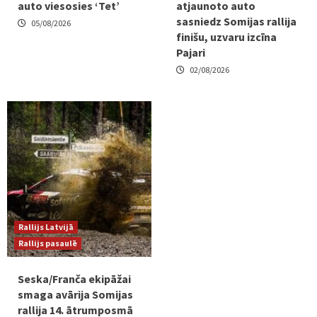
auto viesosies ‘Tet’
atjaunoto auto
sasniedz Somijas rallija
05/08/2026
finišu, uzvaru izcīna
Pajari
02/08/2026
Rallijs Latvijā
Rallijs pasaulē
Seska/Franča ekipāžai
smaga avārija Somijas
rallija 14. ātrumposmā