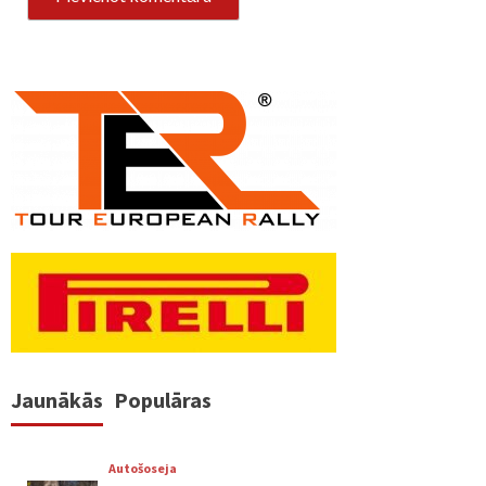
Jaunākās
Populāras
Autošoseja