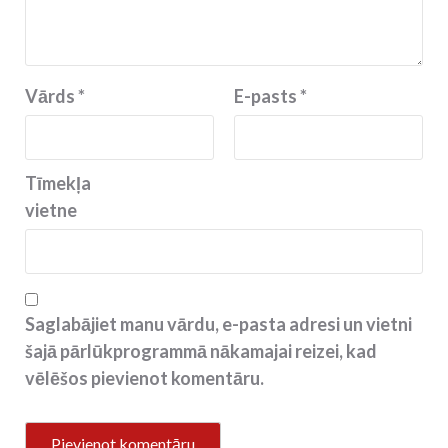
Vārds
*
E-pasts
*
Tīmekļa
vietne
Saglabājiet manu vārdu, e-pasta adresi un vietni
šajā pārlūkprogrammā nākamajai reizei, kad
vēlēšos pievienot komentāru.