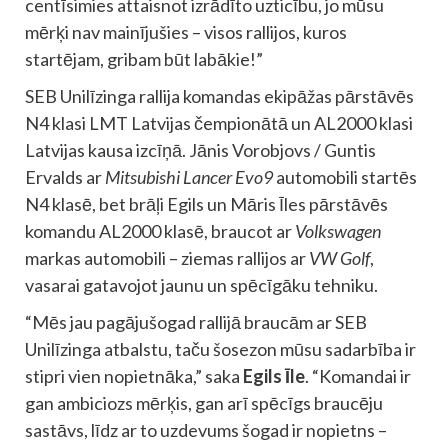
centīsimies attaisnot izrādīto uzticību, jo mūsu
mērķi nav mainījušies – visos rallijos, kuros
startējam, gribam būt labākie!”
SEB Unilīzinga rallija komandas ekipāžas pārstāvēs
N4 klasi LMT Latvijas čempionātā un AL2000 klasi
Latvijas kausa izcīņā. Jānis Vorobjovs / Guntis
Ervalds ar
Mitsubishi Lancer Evo9
automobili startēs
N4 klasē, bet brāļi Egils un Māris Īles pārstāvēs
komandu AL2000 klasē, braucot ar
Volkswagen
markas automobili – ziemas rallijos ar
VW Golf
,
vasarai gatavojot jaunu un spēcīgāku tehniku.
“Mēs jau pagājušogad rallijā braucām ar SEB
Unilīzinga atbalstu, taču šosezon mūsu sadarbība ir
stipri vien nopietnāka,” saka
Egils Īle
. “Komandai ir
gan ambiciozs mērķis, gan arī spēcīgs braucēju
sastāvs, līdz ar to uzdevums šogad ir nopietns –