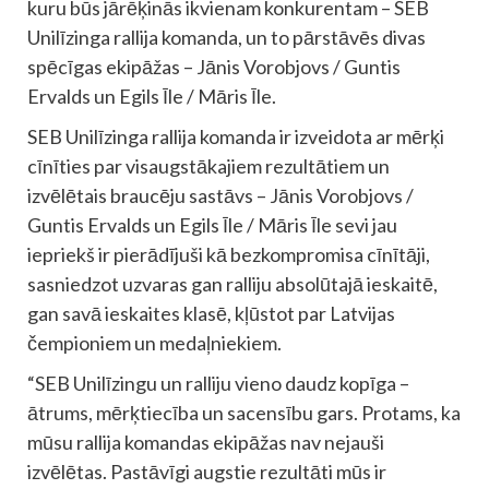
kuru būs jārēķinās ikvienam konkurentam – SEB
Unilīzinga rallija komanda, un to pārstāvēs divas
spēcīgas ekipāžas – Jānis Vorobjovs / Guntis
Ervalds un Egils Īle / Māris Īle.
SEB Unilīzinga rallija komanda ir izveidota ar mērķi
cīnīties par visaugstākajiem rezultātiem un
izvēlētais braucēju sastāvs – Jānis Vorobjovs /
Guntis Ervalds un Egils Īle / Māris Īle sevi jau
iepriekš ir pierādījuši kā bezkompromisa cīnītāji,
sasniedzot uzvaras gan ralliju absolūtajā ieskaitē,
gan savā ieskaites klasē, kļūstot par Latvijas
čempioniem un medaļniekiem.
“SEB Unilīzingu un ralliju vieno daudz kopīga –
ātrums, mērķtiecība un sacensību gars. Protams, ka
mūsu rallija komandas ekipāžas nav nejauši
izvēlētas. Pastāvīgi augstie rezultāti mūs ir