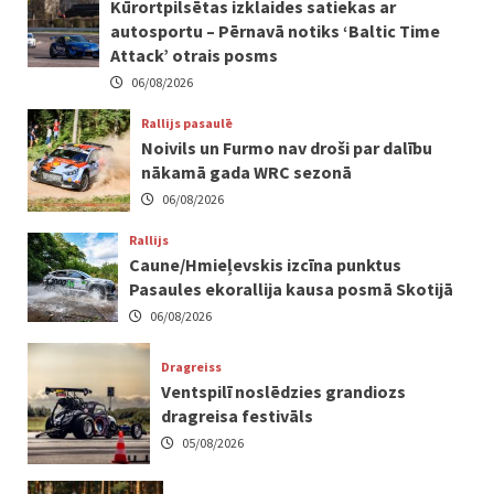
Kūrortpilsētas izklaides satiekas ar
autosportu – Pērnavā notiks ‘Baltic Time
Attack’ otrais posms
06/08/2026
Rallijs pasaulē
Noivils un Furmo nav droši par dalību
nākamā gada WRC sezonā
06/08/2026
Rallijs
Caune/Hmieļevskis izcīna punktus
Pasaules ekorallija kausa posmā Skotijā
06/08/2026
Dragreiss
Ventspilī noslēdzies grandiozs
dragreisa festivāls
05/08/2026