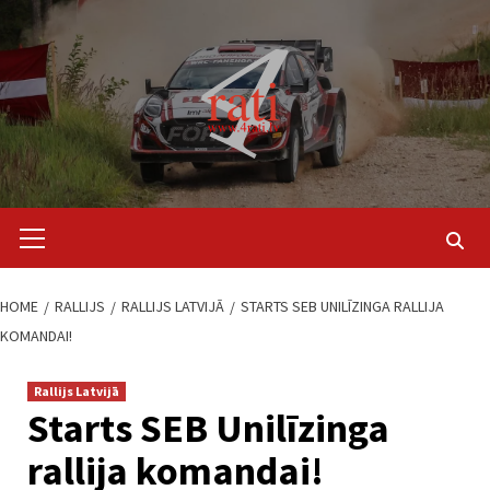
Skip
to
content
Primary
Menu
HOME
RALLIJS
RALLIJS LATVIJĀ
STARTS SEB UNILĪZINGA RALLIJA
KOMANDAI!
Rallijs Latvijā
Starts SEB Unilīzinga
rallija komandai!