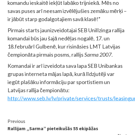
komandu ieskaitē iekļūt labāko trijniekā. Mēs no
savas puses arī neesam izvēlējušies zemāku mērķi –
ir jābūt starp godalgotajiem savā klasē!”
Pirmais starts jaunizveidotajai SEB Unilīzinga rallija
komandai būs jau šajā nedēļas nogalē, 17. un
18.februārī Gulbenē, kur risināsies LMT Latvijas
čempionāta pirmais posms, rallijs
Sarma 2007
.
Komandai ir arī izveidota sava lapa SEB Unibankas
grupas interneta mājas lapā, kurā līdzjutēji var
iegūt plašāku informāciju par sportistiem un
Latvijas rallija čempionātu:
http://www.seb.lv/lv/private/services/trusts/leasingun
Continue
Previous
Rallijam „Sarma” pieteikušās 55 ekipāžas
Reading