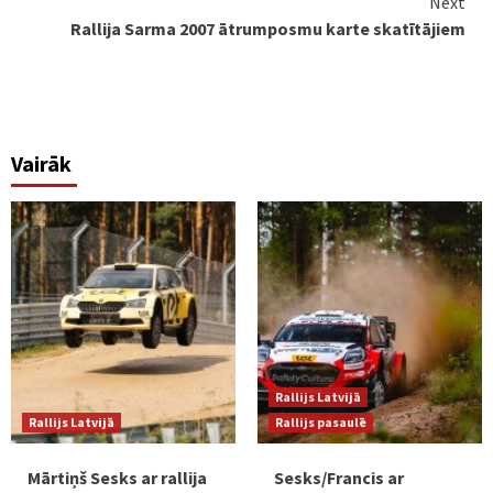
Next
Rallija Sarma 2007 ātrumposmu karte skatītājiem
Vairāk
Rallijs Latvijā
Rallijs Latvijā
Rallijs pasaulē
Mārtiņš Sesks ar rallija
Sesks/Francis ar