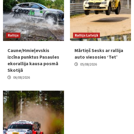
Rallijs
Rallijs Latvijā
Caune/Hmieļevskis
Mārtiņš Sesks ar rallija
izcīna punktus Pasaules
auto viesosies ‘Tet’
ekorallija kausa posmā
05/08/2026
Skotijā
06/08/2026