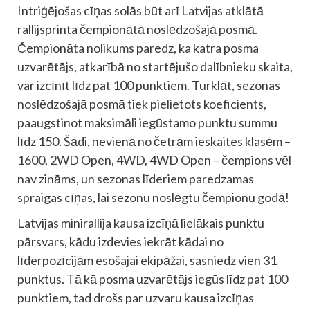
Intriģējošas cīņas solās būt arī Latvijas atklātā
rallijsprinta čempionātā noslēdzošajā posmā.
Čempionāta nolikums paredz, ka katra posma
uzvarētājs, atkarībā no startējušo dalībnieku skaita,
var izcīnīt līdz pat 100 punktiem. Turklāt, sezonas
noslēdzošajā posmā tiek pielietots koeficients,
paaugstinot maksimāli iegūstamo punktu summu
līdz 150. Šādi, nevienā no četrām ieskaites klasēm –
1600, 2WD Open, 4WD, 4WD Open – čempions vēl
nav zināms, un sezonas līderiem paredzamas
spraigas cīņas, lai sezonu noslēgtu čempionu godā!
Latvijas minirallija kausa izcīņā lielākais punktu
pārsvars, kādu izdevies iekrāt kādai no
līderpozīcijām esošajai ekipāžai, sasniedz vien 31
punktus. Tā kā posma uzvarētājs iegūs līdz pat 100
punktiem, tad drošs par uzvaru kausa izcīņas