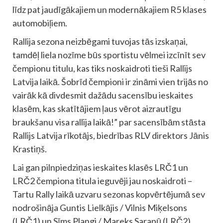
līdz pat jaudīgākajiem un modernākajiem R5 klases
automobiļiem.
Rallija sezona neizbēgami tuvojas tās izskaņai,
tamdēļ liela nozīme būs sportistu vēlmei izcīnīt sev
čempionu titulu, kas tiks noskaidroti tieši Rallijs
Latvija laikā. Šobrīd čempioni ir zināmi vien trijās no
vairāk kā divdesmit dažādu sacensību ieskaites
klasēm, kas skatītājiem ļaus vērot aizrautīgu
braukšanu visa rallija laikā!” par sacensībām stāsta
Rallijs Latvija rīkotājs, biedrības RLV direktors Jānis
Krastiņš.
Lai gan pilnpiedziņas ieskaites klasēs LRČ1 un
LRČ2 čempiona titula ieguvēji jau noskaidroti –
Tartu Rally laikā uzvaru sezonas kopvērtējumā sev
nodrošināja Guntis Lielkājis / Vilnis Miķelsons
(LRČ1) un Sīms Plangi / Mareks Sarapū (LRČ2),