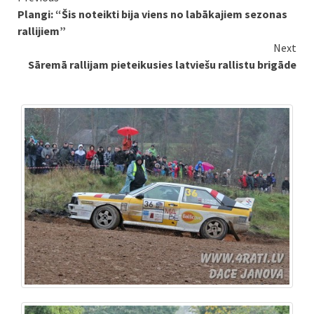
Plangi: “Šis noteikti bija viens no labākajiem sezonas
Reading
rallijiem”
Next
Sāremā rallijam pieteikusies latviešu rallistu brigāde