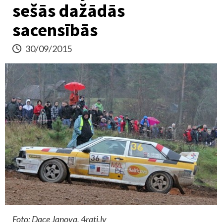
sešās dažādās
sacensībās
30/09/2015
Foto: Dace Janova, 4rati.lv