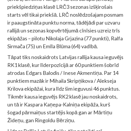
priekšpiedziņas klasē LRČ3 sezonas izšķirošais
starts vēl tikai priekšā. LRČ noslēdzošajam posmam
ir paaugstināta punktu norma, tādējādi par uzvaru
rallijā un sezonas kopvērtējumā cīnīsies uzreiz trīs
ekipāžas – pilotu Nikolaja Grjazina (77 punkti), Ralfa
Sirmača (75) un Emīla Blūma (64) vadībā.
Tāpat tiks noskaidrots Latvijas rallija kausa ieguvējs
RK1 klasē, kur līderpozīcijā ar 60 punktiem šobrīd
atrodas Edgars Balodis / Inese Akmentiņa. Par 14
punktiem mazāk ir Mihaila Skripņikova / Alekseja
Krilova ekipāžai, kura līdz šim ieguvusi 46 punktus.
Tikmēr kausa ieguvējs RK2 klasē jau noskaidrots,
un tā ir Kaspara Kaņepa-Kalniņa ekipāža, kurš
šogad pārmaiņus startējis kopā gan ar Mārtiņu
Žideņu, gan Ringoldu Bērziņu.
Līdz ar Rallijs Latvija finišu, tiks noteikti arī