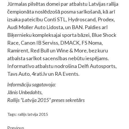
Jūrmalas pilsētas domei par atbalstu Latvijas rallija
čempionāta noslēdzošā posma sarīkošanā, kā arī
izsaka pateicību Conti STL, Hydroscand, Prodex,
Audi Moller Auto Lidosta, un BAN. Paldies arī
Biķernieku kompleksajai sporta bāzei, Blue Shock
Race, Canon IB Serviss, DMACK, FS Noma,
Ramirent, Red Bull un Wine & More, bez kuru
atbalsta sarīkot sacensības nebūtu iespējams.
Informatīvo atbalstu nodrošina Delfi Autosports,
Tavs Auto, 4rati.lv un RA Events.
Informāciju sagatavoja:
Jānis Unbedahts,
Rallijs “Latvija 2015” preses sekretārs
Tags:
rallijs latvija 2015
Continue
Previous