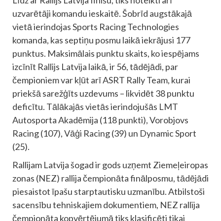
uzvarētāji komandu ieskaitē. Šobrīd augstākajā
vietā ierindojas Sports Racing Technologies
komanda, kas septiņu posmu laikā iekrājusi 177
punktus. Maksimālais punktu skaits, ko iespējams
izcīnīt Rallijs Latvija laikā, ir 56, tādējādi, par
čempioniem var kļūt arī ASRT Rally Team, kurai
priekšā sarežģīts uzdevums – likvidēt 38 punktu
deficītu. Tālākajās vietās ierindojušās LMT
Autosporta Akadēmija (118 punkti), Vorobjovs
Racing (107), Vāģi Racing (39) un Dynamic Sport
(25).
Rallijam Latvija šogad ir gods uzņemt Ziemeļeiropas
zonas (NEZ) rallija čempionāta finālposmu, tādējādi
piesaistot īpašu starptautisku uzmanību. Atbilstoši
sacensību tehniskajiem dokumentiem, NEZ rallija
čempionāta kopvērtējumā tiks klasificēti tikai