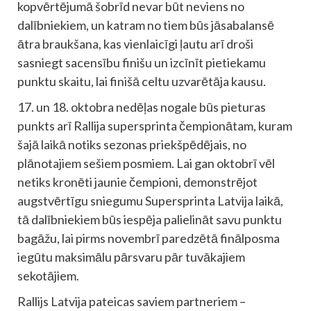
kopvērtējumā šobrīd nevar būt neviens no
dalībniekiem, un katram no tiem būs jāsabalansē
ātra braukšana, kas vienlaicīgi ļautu arī droši
sasniegt sacensību finišu un izcīnīt pietiekamu
punktu skaitu, lai finišā celtu uzvarētāja kausu.
17. un 18. oktobra nedēļas nogale būs pieturas
punkts arī Rallija supersprinta čempionātam, kuram
šajā laikā notiks sezonas priekšpēdējais, no
plānotajiem sešiem posmiem. Lai gan oktobrī vēl
netiks kronēti jaunie čempioni, demonstrējot
augstvērtīgu sniegumu Supersprinta Latvija laikā,
tā dalībniekiem būs iespēja palielināt savu punktu
bagāžu, lai pirms novembrī paredzētā finālposma
iegūtu maksimālu pārsvaru pār tuvākajiem
sekotājiem.
Rallijs Latvija pateicas saviem partneriem –