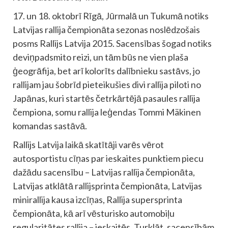
17. un 18. oktobrī Rīgā, Jūrmalā un Tukumā notiks
Latvijas rallija čempionāta sezonas noslēdzošais
posms Rallijs Latvija 2015. Sacensības šogad notiks
deviņpadsmito reizi, un tām būs ne vien plaša
ģeogrāfija, bet arī kolorīts dalībnieku sastāvs, jo
rallijam jau šobrīd pieteikušies divi rallija piloti no
Japānas, kuri startēs četrkārtējā pasaules rallija
čempiona, somu rallija leģendas Tommi Mäkinen
komandas sastāvā.
Rallijs Latvija laikā skatītāji varēs vērot
autosportistu cīņas par ieskaites punktiem piecu
dažādu sacensību – Latvijas rallija čempionāta,
Latvijas atklātā rallijsprinta čempionāta, Latvijas
minirallija kausa izcīņas, Rallija supersprinta
čempionāta, kā arī vēsturisko automobiļu
regularitātes rallija – ieskaitēs. Turklāt, sacensībām