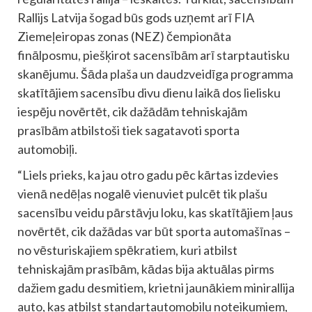
Rallijs Latvija šogad būs gods uzņemt arī FIA
Ziemeļeiropas zonas (NEZ) čempionāta
finālposmu, piešķirot sacensībām arī starptautisku
skanējumu. Šāda plaša un daudzveidīga programma
skatītājiem sacensību divu dienu laikā dos lielisku
iespēju novērtēt, cik dažādām tehniskajām
prasībām atbilstoši tiek sagatavoti sporta
automobiļi.
“Liels prieks, ka jau otro gadu pēc kārtas izdevies
vienā nedēļas nogalē vienuviet pulcēt tik plašu
sacensību veidu pārstāvju loku, kas skatītājiem ļaus
novērtēt, cik dažādas var būt sporta automašīnas –
no vēsturiskajiem spēkratiem, kuri atbilst
tehniskajām prasībām, kādas bija aktuālas pirms
dažiem gadu desmitiem, krietni jaunākiem minirallija
auto, kas atbilst standartautomobiļu noteikumiem,