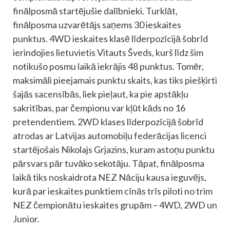
finālposmā startējušie dalībnieki. Turklāt,
finālposma uzvarētājs saņems 30 ieskaites
punktus. 4WD ieskaites klasē līderpozīcijā šobrīd
ierindojies lietuvietis Vitauts Šveds, kurš līdz šim
notikušo posmu laikā iekrājis 48 punktus. Tomēr,
maksimāli pieejamais punktu skaits, kas tiks piešķirti
šajās sacensībās, liek pieļaut, ka pie apstākļu
sakritības, par čempionu var kļūt kāds no 16
pretendentiem. 2WD klases līderpozīcijā šobrīd
atrodas ar Latvijas automobiļu federācijas licenci
startējošais Nikolajs Grjazins, kuram astoņu punktu
pārsvars pār tuvāko sekotāju. Tāpat, finālposma
laikā tiks noskaidrota NEZ Nāciju kausa ieguvējs,
kurā par ieskaites punktiem cīnās trīs piloti no trim
NEZ čempionātu ieskaites grupām – 4WD, 2WD un
Junior.