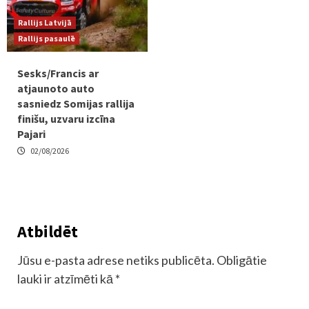
Rallijs Latvijā
Rallijs pasaulē
Sesks/Francis ar
atjaunoto auto
sasniedz Somijas rallija
finišu, uzvaru izcīna
Pajari
02/08/2026
Atbildēt
Jūsu e-pasta adrese netiks publicēta.
Obligātie
lauki ir atzīmēti kā
*