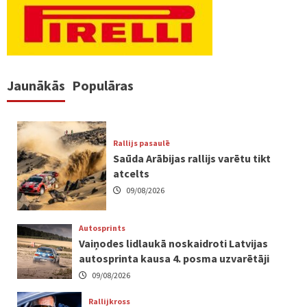
Jaunākās
Populāras
Rallijs pasaulē
Saūda Arābijas rallijs varētu tikt
atcelts
09/08/2026
Autosprints
Vaiņodes lidlaukā noskaidroti Latvijas
autosprinta kausa 4. posma uzvarētāji
09/08/2026
Rallijkross