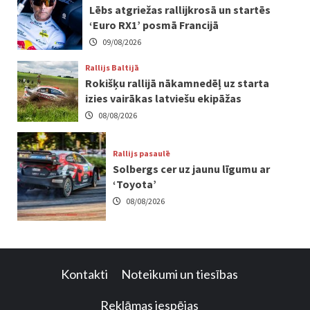
Lēbs atgriežas rallijkrosā un startēs
‘Euro RX1’ posmā Francijā
09/08/2026
Rallijs Baltijā
Rokišķu rallijā nākamnedēļ uz starta
izies vairākas latviešu ekipāžas
08/08/2026
Rallijs pasaulē
Solbergs cer uz jaunu līgumu ar
‘Toyota’
08/08/2026
Kontakti
Noteikumi un tiesības
Reklāmas iespējas