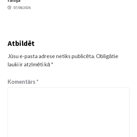
rallijā
07/08/2026
Atbildēt
Jūsu e-pasta adrese netiks publicēta.
Obligātie
lauki ir atzīmēti kā
*
Komentārs
*