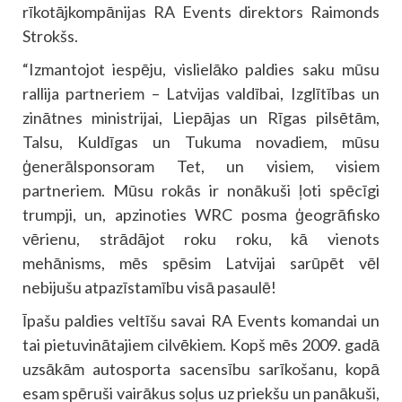
rīkotājkompānijas RA Events direktors Raimonds
Strokšs.
“Izmantojot iespēju, vislielāko paldies saku mūsu
rallija partneriem – Latvijas valdībai, Izglītības un
zinātnes ministrijai, Liepājas un Rīgas pilsētām,
Talsu, Kuldīgas un Tukuma novadiem, mūsu
ģenerālsponsoram Tet, un visiem, visiem
partneriem. Mūsu rokās ir nonākuši ļoti spēcīgi
trumpji, un, apzinoties WRC posma ģeogrāfisko
vērienu, strādājot roku roku, kā vienots
mehānisms, mēs spēsim Latvijai sarūpēt vēl
nebijušu atpazīstamību visā pasaulē!
Īpašu paldies veltīšu savai RA Events komandai un
tai pietuvinātajiem cilvēkiem. Kopš mēs 2009. gadā
uzsākām autosporta sacensību sarīkošanu, kopā
esam spēruši vairākus soļus uz priekšu un panākuši,