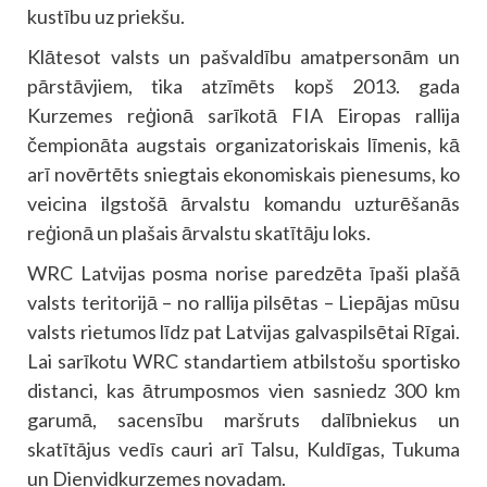
kustību uz priekšu.
Klātesot valsts un pašvaldību amatpersonām un
pārstāvjiem, tika atzīmēts kopš 2013. gada
Kurzemes reģionā sarīkotā FIA Eiropas rallija
čempionāta augstais organizatoriskais līmenis, kā
arī novērtēts sniegtais ekonomiskais pienesums, ko
veicina ilgstošā ārvalstu komandu uzturēšanās
reģionā un plašais ārvalstu skatītāju loks.
WRC Latvijas posma norise paredzēta īpaši plašā
valsts teritorijā – no rallija pilsētas – Liepājas mūsu
valsts rietumos līdz pat Latvijas galvaspilsētai Rīgai.
Lai sarīkotu WRC standartiem atbilstošu sportisko
distanci, kas ātrumposmos vien sasniedz 300 km
garumā, sacensību maršruts dalībniekus un
skatītājus vedīs cauri arī Talsu, Kuldīgas, Tukuma
un Dienvidkurzemes novadam.