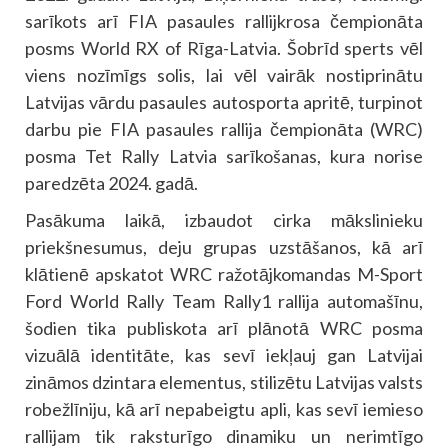
sarīkots arī FIA pasaules rallijkrosa čempionāta
posms World RX of Rīga-Latvia. Šobrīd sperts vēl
viens nozīmīgs solis, lai vēl vairāk nostiprinātu
Latvijas vārdu pasaules autosporta apritē, turpinot
darbu pie FIA pasaules rallija čempionāta (WRC)
posma Tet Rally Latvia sarīkošanas, kura norise
paredzēta 2024. gadā.
Pasākuma laikā, izbaudot cirka mākslinieku
priekšnesumus, deju grupas uzstāšanos, kā arī
klātienē apskatot WRC ražotājkomandas M-Sport
Ford World Rally Team Rally1 rallija automašīnu,
šodien tika publiskota arī plānotā WRC posma
vizuālā identitāte, kas sevī iekļauj gan Latvijai
zināmos dzintara elementus, stilizētu Latvijas valsts
robežlīniju, kā arī nepabeigtu apli, kas sevī iemieso
rallijam tik raksturīgo dinamiku un nerimtīgo