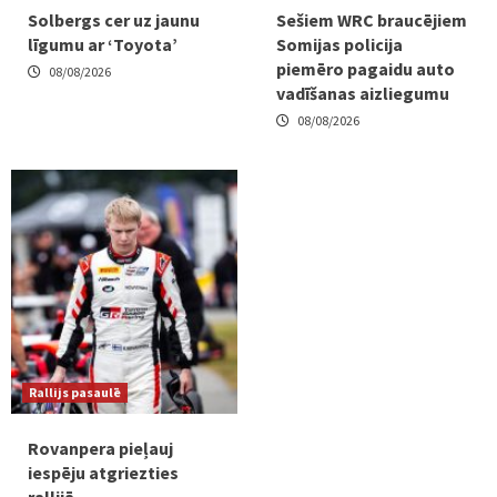
Solbergs cer uz jaunu
Sešiem WRC braucējiem
līgumu ar ‘Toyota’
Somijas policija
piemēro pagaidu auto
08/08/2026
vadīšanas aizliegumu
08/08/2026
Rallijs pasaulē
Rovanpera pieļauj
iespēju atgriezties