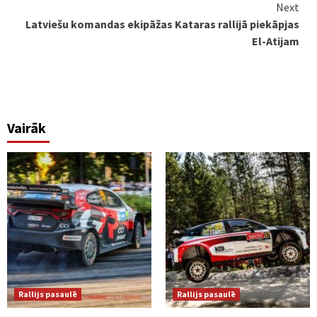
Next
Latviešu komandas ekipāžas Kataras rallijā piekāpjas
El-Atijam
Vairāk
Rallijs pasaulē
Rallijs pasaulē