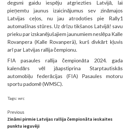
degsmi gaidu iespēju atgriezties Latvijā, lai
pieņemtu jaunus izaicinājumus sev zināmajos
Latvijas ceļos, nu jau atrodoties pie Rally1
automašīnas stūres. Uz drīzu tikšanos Latvijā! savu
prieku par izskanējušajiem jaunumiem neslēpa Kalle
Rovanpera (Kalle Rovanperä), kurš divkārt kļuvis
arī par Latvijas rallija čempionu.
FIA pasaules rallija čempionāta 2024. gada
kalendārs vēl jāapstiprina Starptautiskās
automobiļu federācijas (FIA) Pasaules motoru
sportu padomē (WMSC).
Tags:
wrc
Continue
Previous
Zināmi pirmie Latvijas rallija čempionāta ieskaites
Reading
punktu ieguvēji