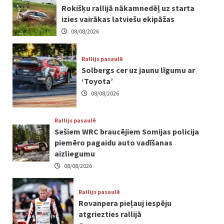
Rokišķu rallijā nākamnedēļ uz starta
izies vairākas latviešu ekipāžas
08/08/2026
Rallijs pasaulē
Solbergs cer uz jaunu līgumu ar
‘Toyota’
08/08/2026
Rallijs pasaulē
Sešiem WRC braucējiem Somijas policija
piemēro pagaidu auto vadīšanas
aizliegumu
08/08/2026
Rallijs pasaulē
Rovanpera pieļauj iespēju
atgriezties rallijā