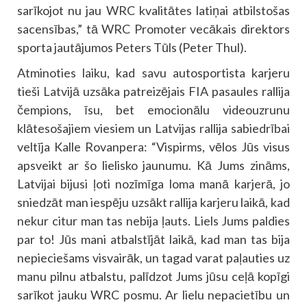
sarīkojot nu jau WRC kvalitātes latiņai atbilstošas
sacensības,” tā WRC Promoter vecākais direktors
sporta jautājumos Peters Tūls (Peter Thul).
Atminoties laiku, kad savu autosportista karjeru
tieši Latvijā uzsāka patreizējais FIA pasaules rallija
čempions, īsu, bet emocionālu videouzrunu
klātesošajiem viesiem un Latvijas rallija sabiedrībai
veltīja Kalle Rovanpera: “Vispirms, vēlos Jūs visus
apsveikt ar šo lielisko jaunumu. Kā Jums zināms,
Latvijai bijusi ļoti nozīmīga loma manā karjerā, jo
sniedzāt man iespēju uzsākt rallija karjeru laikā, kad
nekur citur man tas nebija ļauts. Liels Jums paldies
par to! Jūs mani atbalstījāt laikā, kad man tas bija
nepieciešams visvairāk, un tagad varat paļauties uz
manu pilnu atbalstu, palīdzot Jums jūsu ceļā kopīgi
sarīkot jauku WRC posmu. Ar lielu nepacietību un