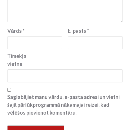
Vārds
*
E-pasts
*
Tīmekļa
vietne
Saglabājiet manu vārdu, e-pasta adresi un vietni
šajā pārlūkprogrammā nākamajai reizei, kad
vēlēšos pievienot komentāru.