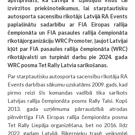
apstiprināts, ka Latvija ir izpildījusi visus tai
izvirzītos priekšnoteikumus, lai starptautisku
autosporta sacensību rīkotājs Latvijā RA Events
paplašinātu sadarbību ar FIA Eiropas rallija
čempionāta un FIA pasaules rallija čempionāta
rīkotājorganizāciju WRC Promoter, ļaujot Latvijai
kļūt par FIA pasaules rallija čempionāta (WRC)
rīkotājvalsti un turpināt darbu pie 2024. gada
WRC posma Tet Rally Latvia sarīkošanas.
Par starptautisku autosporta sacensību rīkotāja RA
Events darbības sākumu uzskatāms 2009. gads, kad
pirmo reizi šīs komandas vadībā tika sarīkots
Latvijas rallija čempionāta posms Rally Talsi. Kopš
2013. gada uzņēmuma pārraudzībā atrodas
pilnvērtīga FIA Eiropas rallija čempionāta posma
Tet Rally Liepāja organizēšana, bet no 2016. līdz
2022. gadam Latvijā, Biķernieku trasē, veiksmīgi