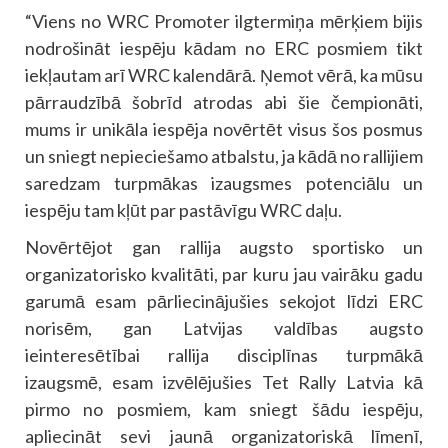
“Viens no WRC Promoter ilgtermiņa mērķiem bijis
nodrošināt iespēju kādam no ERC posmiem tikt
iekļautam arī WRC kalendārā. Ņemot vērā, ka mūsu
pārraudzībā šobrīd atrodas abi šie čempionāti,
mums ir unikāla iespēja novērtēt visus šos posmus
un sniegt nepieciešamo atbalstu, ja kādā no rallijiem
saredzam turpmākas izaugsmes potenciālu un
iespēju tam kļūt par pastāvīgu WRC daļu.
Novērtējot gan rallija augsto sportisko un
organizatorisko kvalitāti, par kuru jau vairāku gadu
garumā esam pārliecinājušies sekojot līdzi ERC
norisēm, gan Latvijas valdības augsto
ieinteresētībai rallija disciplīnas turpmākā
izaugsmē, esam izvēlējušies Tet Rally Latvia kā
pirmo no posmiem, kam sniegt šādu iespēju,
apliecināt sevi jaunā organizatoriskā līmenī,