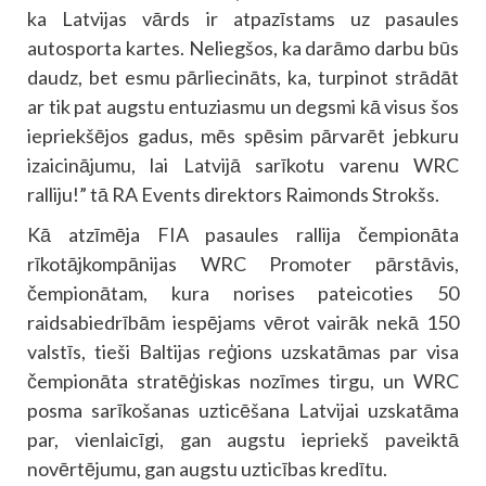
ka Latvijas vārds ir atpazīstams uz pasaules
autosporta kartes. Neliegšos, ka darāmo darbu būs
daudz, bet esmu pārliecināts, ka, turpinot strādāt
ar tik pat augstu entuziasmu un degsmi kā visus šos
iepriekšējos gadus, mēs spēsim pārvarēt jebkuru
izaicinājumu, lai Latvijā sarīkotu varenu WRC
ralliju!” tā RA Events direktors Raimonds Strokšs.
Kā atzīmēja FIA pasaules rallija čempionāta
rīkotājkompānijas WRC Promoter pārstāvis,
čempionātam, kura norises pateicoties 50
raidsabiedrībām iespējams vērot vairāk nekā 150
valstīs, tieši Baltijas reģions uzskatāmas par visa
čempionāta stratēģiskas nozīmes tirgu, un WRC
posma sarīkošanas uzticēšana Latvijai uzskatāma
par, vienlaicīgi, gan augstu iepriekš paveiktā
novērtējumu, gan augstu uzticības kredītu.