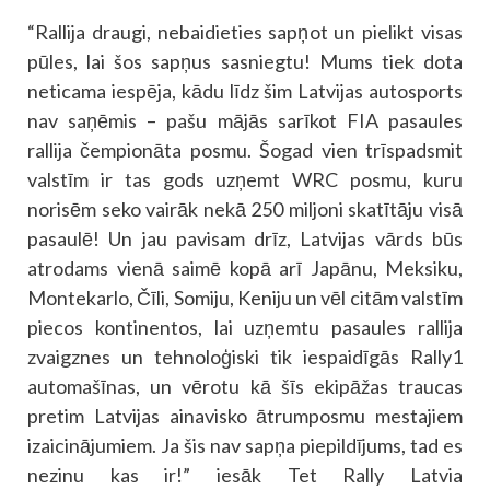
“Rallija draugi, nebaidieties sapņot un pielikt visas
pūles, lai šos sapņus sasniegtu! Mums tiek dota
neticama iespēja, kādu līdz šim Latvijas autosports
nav saņēmis – pašu mājās sarīkot FIA pasaules
rallija čempionāta posmu. Šogad vien trīspadsmit
valstīm ir tas gods uzņemt WRC posmu, kuru
norisēm seko vairāk nekā 250 miljoni skatītāju visā
pasaulē! Un jau pavisam drīz, Latvijas vārds būs
atrodams vienā saimē kopā arī Japānu, Meksiku,
Montekarlo, Čīli, Somiju, Keniju un vēl citām valstīm
piecos kontinentos, lai uzņemtu pasaules rallija
zvaigznes un tehnoloģiski tik iespaidīgās Rally1
automašīnas, un vērotu kā šīs ekipāžas traucas
pretim Latvijas ainavisko ātrumposmu mestajiem
izaicinājumiem. Ja šis nav sapņa piepildījums, tad es
nezinu kas ir!” iesāk Tet Rally Latvia