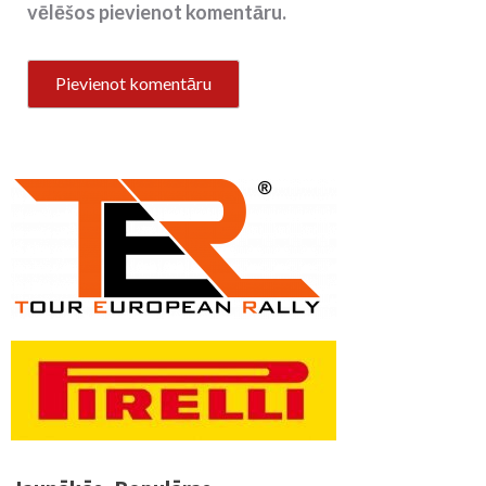
vēlēšos pievienot komentāru.