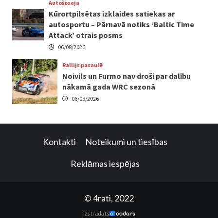
Autošoseja
Kūrortpilsētas izklaides satiekas ar
autosportu – Pērnavā notiks ‘Baltic Time
Attack’ otrais posms
06/08/2026
Rallijs pasaulē
Noivils un Furmo nav droši par dalību
nākamā gada WRC sezonā
06/08/2026
Kontakti
Noteikumi un tiesības
Reklāmas iespējas
© 4rati, 2022
izstrādāts