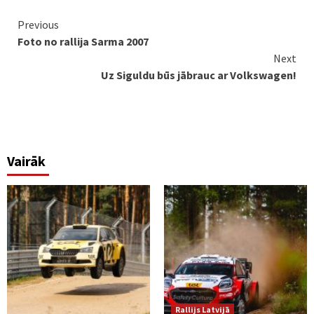
Continue
Previous
Foto no rallija Sarma 2007
Reading
Next
Uz Siguldu būs jābrauc ar Volkswagen!
Vairāk
Rallijs Latvijā