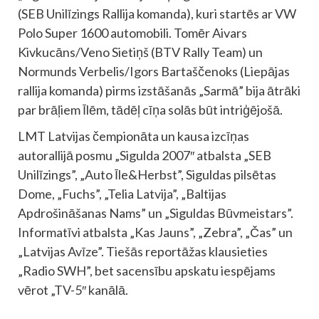
(SEB Unilīzings Rallija komanda), kuri startēs ar VW
Polo Super 1600 automobili. Tomēr Aivars
Kivkucāns/Veno Sietiņš (BTV Rally Team) un
Normunds Verbelis/Igors Bartaščenoks (Liepājas
rallija komanda) pirms izstāšanās „Sarmā” bija ātrāki
par brāļiem Īlēm, tādēļ cīņa solās būt intriģējošā.
LMT Latvijas čempionāta un kausa izcīņas
autorallijā posmu „Sigulda 2007″ atbalsta „SEB
Unilīzings”, „Auto Īle&Herbst”, Siguldas pilsētas
Dome, „Fuchs”, „Telia Latvija”, „Baltijas
Apdrošināšanas Nams” un „Siguldas Būvmeistars”.
Informatīvi atbalsta „Kas Jauns”, „Zebra”, „Čas” un
„Latvijas Avīze”. Tiešās reportāžas klausieties
„Radio SWH”, bet sacensību apskatu iespējams
vērot „TV-5″ kanālā.