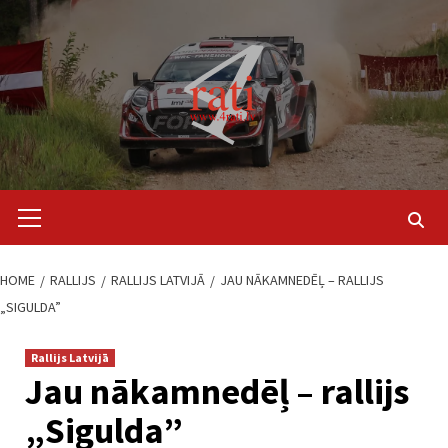
Skip
to
content
Primary
Menu
HOME
RALLIJS
RALLIJS LATVIJĀ
JAU NĀKAMNEDĒĻ – RALLIJS
„SIGULDA”
Rallijs Latvijā
Jau nākamnedēļ – rallijs
„Sigulda”