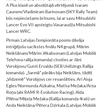
A Plus klasē un absolūtajā vērtējumā Ivaram
Caunem/Vladimiram Barinovam (SKY Rally Team)
būs nepieciešams brīnums, lai ar savu Mitsubishi
Lancer Evo VII apsteigtu Vasaraudža Mitsubishi
Lancer WRC.
Pirmais Latvijas čempionāta posms dāvāja
intriģējošu sacīkstes finālu N4 grupā, Mārim
Neikšānam/Mārim Jēkabsonam (Latvijas Mobilā
Telefona rallija komanda) cīnoties ar Jāni
Vorobjovu/Gunti Ervaldu (SEB Unilīzings Rallija
komanda). „Sarmā” pārāks bija Neikšāns, tādēļ
„Vidzemē” Vorobjovs cer revanšēties. Arī Aivja
Egles/Normunda Aizkalna, Matīsa Mežaka/Arņa
Roņa (abi RAMI R-Evolution Racing), Alda
Pīlēna/Miķeļa Mežaka (Rallija komanda 4rati) un
Anda Neikšāna/Pētera Dzirkala (Latvijas Mobilā