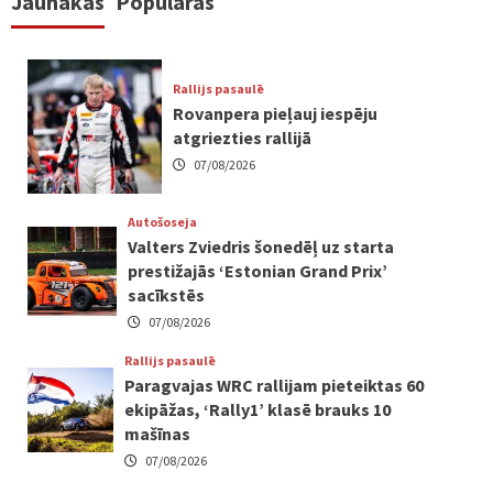
Jaunākās
Populāras
Rallijs pasaulē
Rovanpera pieļauj iespēju
atgriezties rallijā
07/08/2026
Autošoseja
Valters Zviedris šonedēļ uz starta
prestižajās ‘Estonian Grand Prix’
sacīkstēs
07/08/2026
Rallijs pasaulē
Paragvajas WRC rallijam pieteiktas 60
ekipāžas, ‘Rally1’ klasē brauks 10
mašīnas
07/08/2026