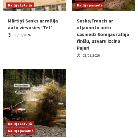
Rallijs Latvijā
Rallijs pasaulē
Mārtiņš Sesks ar rallija
Sesks/Francis ar
auto viesosies ‘Tet’
atjaunoto auto
sasniedz Somijas rallija
05/08/2026
finišu, uzvaru izcīna
Pajari
02/08/2026
Rallijs Latvijā
Rallijs pasaulē