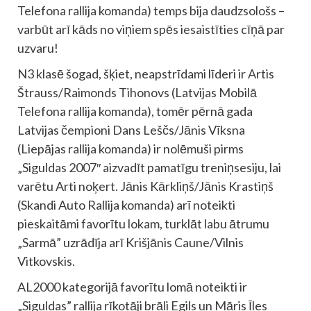
Telefona rallija komanda) temps bija daudzsološs –
varbūt arī kāds no viņiem spēs iesaistīties cīņā par
uzvaru!
N3 klasē šogad, šķiet, neapstrīdami līderi ir Artis
Štrauss/Raimonds Tihonovs (Latvijas Mobilā
Telefona rallija komanda), tomēr pērnā gada
Latvijas čempioni Dans Leščs/Jānis Vīksna
(Liepājas rallija komanda) ir nolēmuši pirms
„Siguldas 2007″ aizvadīt pamatīgu treniņsesiju, lai
varētu Arti noķert. Jānis Kārkliņš/Jānis Krastiņš
(Skandi Auto Rallija komanda) arī noteikti
pieskaitāmi favorītu lokam, turklāt labu ātrumu
„Sarmā” uzrādīja arī Krišjānis Caune/Vilnis
Vitkovskis.
AL2000 kategorijā favorītu lomā noteikti ir
„Siguldas” rallija rīkotāji brāļi Egils un Māris Īles