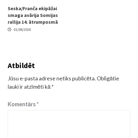
Seska/Franča ekipāžai
smaga avārija Somijas
rallija 14. ātrumposmā
01/08/2026
Atbildēt
Jūsu e-pasta adrese netiks publicēta.
Obligātie
lauki ir atzīmēti kā
*
Komentārs
*