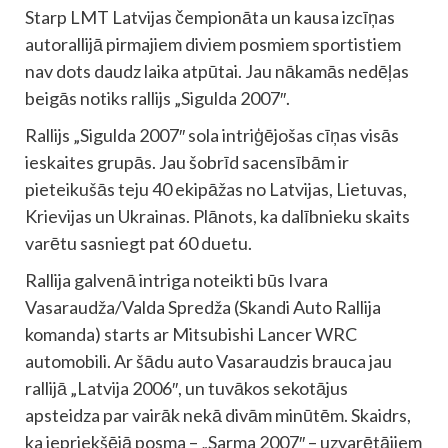
Starp LMT Latvijas čempionāta un kausa izcīņas
autorallijā pirmajiem diviem posmiem sportistiem
nav dots daudz laika atpūtai. Jau nākamās nedēļas
beigās notiks rallijs „Sigulda 2007″.
Rallijs „Sigulda 2007″ sola intriģējošas cīņas visās
ieskaites grupās. Jau šobrīd sacensībām ir
pieteikušās teju 40 ekipāžas no Latvijas, Lietuvas,
Krievijas un Ukrainas. Plānots, ka dalībnieku skaits
varētu sasniegt pat 60 duetu.
Rallija galvenā intriga noteikti būs Ivara
Vasaraudža/Valda Spredža (Skandi Auto Rallija
komanda) starts ar Mitsubishi Lancer WRC
automobili. Ar šādu auto Vasaraudzis brauca jau
rallijā „Latvija 2006″, un tuvākos sekotājus
apsteidza par vairāk nekā divām minūtēm. Skaidrs,
ka iepriekšējā posma – „Sarma 2007″ – uzvarētājiem