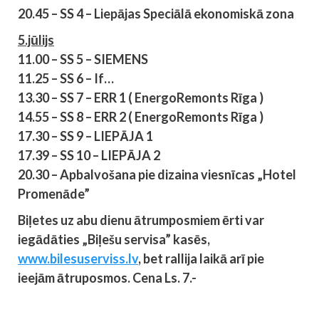
20.45 – SS 4 – Liepājas Speciālā ekonomiskā zona
5.jūlijs
11.00 – SS 5 – SIEMENS
11.25 – SS 6 – If…
13.30 – SS 7 – ERR 1 ( EnergoRemonts Rīga )
14.55 – SS 8 – ERR 2 ( EnergoRemonts Rīga )
17.30 – SS 9 – LIEPĀJA 1
17.39 – SS 10 – LIEPĀJA 2
20.30 – Apbalvošana pie dizaina viesnīcas „Hotel
Promenāde”
Biļetes uz abu dienu ātrumposmiem ērti var
iegādāties „Biļešu servisa” kasēs,
www.bilesuserviss.lv
, bet rallija laikā arī pie
ieejām ātruposmos. Cena Ls. 7.-