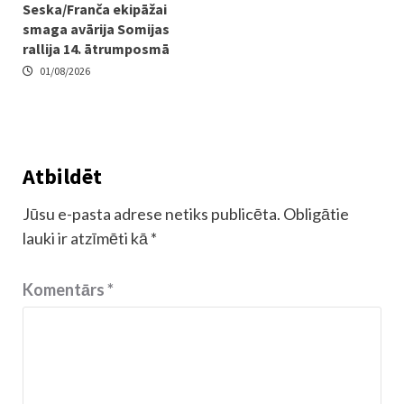
Seska/Franča ekipāžai
smaga avārija Somijas
rallija 14. ātrumposmā
01/08/2026
Atbildēt
Jūsu e-pasta adrese netiks publicēta.
Obligātie
lauki ir atzīmēti kā
*
Komentārs
*