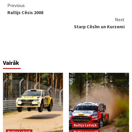
Continue
Previous
Rallijs Cēsis 2008
Reading
Next
Starp Cēsīm un Kurzemi
Vairāk
Rallijs Latvijā
Rallijs Latvijā
Rallijs pasaulē