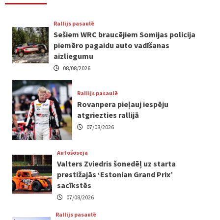
Rallijs pasaulē
Sešiem WRC braucējiem Somijas policija
piemēro pagaidu auto vadīšanas
aizliegumu
08/08/2026
Rallijs pasaulē
Rovanpera pieļauj iespēju
atgriezties rallijā
07/08/2026
Autošoseja
Valters Zviedris šonedēļ uz starta
prestižajās ‘Estonian Grand Prix’
sacīkstēs
07/08/2026
Rallijs pasaulē