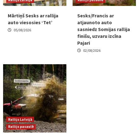
Mārtiņš Sesks ar rallija
Sesks/Francis ar
auto viesosies ‘Tet’
atjaunoto auto
sasniedz Somijas rallija
05/08/2026
finišu, uzvaru izcīna
Pajari
02/08/2026
Rallijs Latvijā
Rallijs pasaulē