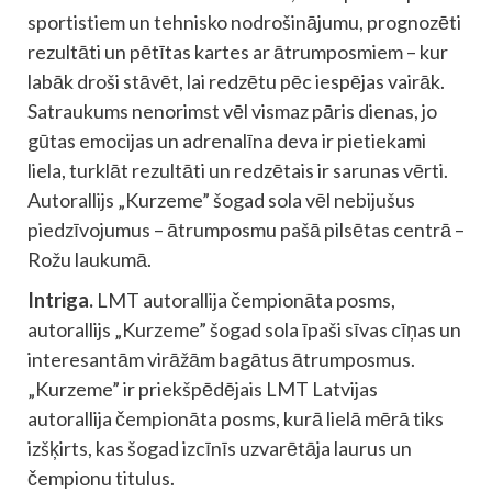
sportistiem un tehnisko nodrošinājumu, prognozēti
rezultāti un pētītas kartes ar ātrumposmiem – kur
labāk droši stāvēt, lai redzētu pēc iespējas vairāk.
Satraukums nenorimst vēl vismaz pāris dienas, jo
gūtas emocijas un adrenalīna deva ir pietiekami
liela, turklāt rezultāti un redzētais ir sarunas vērti.
Autorallijs „Kurzeme” šogad sola vēl nebijušus
piedzīvojumus – ātrumposmu pašā pilsētas centrā –
Rožu laukumā.
Intriga.
LMT autorallija čempionāta posms,
autorallijs „Kurzeme” šogad sola īpaši sīvas cīņas un
interesantām virāžām bagātus ātrumposmus.
„Kurzeme” ir priekšpēdējais LMT Latvijas
autorallija čempionāta posms, kurā lielā mērā tiks
izšķirts, kas šogad izcīnīs uzvarētāja laurus un
čempionu titulus.