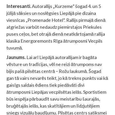
Interesanti.
Autorallijs „Kurzeme” šogad 4. un 5
jūlijā sāksies un noslēgsies Liepājā pie dizaina
viesnīcas „Promenade Hotel”. Rallijs pirmajā dienā
atgriežas varbūt nedaudz piemirstajos Priekules
puses ceļos, bet otrajā dienā neatkārtojamā rallija
klasika Energoremonts Rīga ātrumposmi Vecpils
tuvumā.
Jaunums.
Lai arī Liepājā autorallijam ir bagāta
vēsture un tradīcijas, vēl ne reizi ātrumpoms nav
bijis pašā pilsētas centrā – Rožu laukumā. Šogad
gan tā vairs nevarēs teikt, jo kā trekns punkts vai kā
gaisīgs saldais ēdiens tiek piedāvāti divi
ātrumposmi Liepājas vecpilsētas ielās. Sportistiem
būs iespēja pārbaudīt savu meistarību šaurajās,
bruģētajās ielās, kas skatītājiem un līdzjutējiem
sniegs vizuālu baudījumu. Pilsētas centrs satiksmei