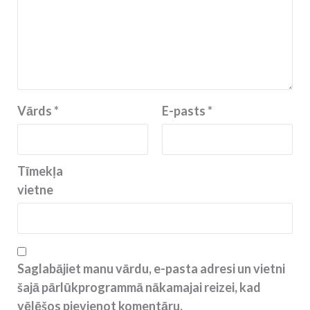
Vārds
*
E-pasts
*
Tīmekļa
vietne
Saglabājiet manu vārdu, e-pasta adresi un vietni
šajā pārlūkprogrammā nākamajai reizei, kad
vēlēšos pievienot komentāru.