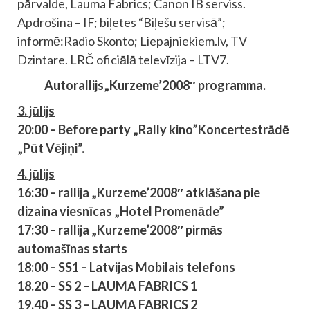
pārvalde, Lauma Fabrics; Canon IB serviss.
Apdrošina – IF; biļetes “Biļešu servisā”;
informē:
Radio Skonto; Liepajniekiem.lv, TV
Dzintare. LRČ oficiālā televīzija – LTV7.
Autorallijs„Kurzeme’2008″
programma.
3. jūlijs
20:00 – Before party „Rally kino”
Koncertestrādē
„Pūt Vējiņi”.
4. jūlijs
16:30 – rallija „Kurzeme’2008″ atklāšana pie
dizaina viesnīcas „Hotel
Promenāde”
17:30 – rallija „Kurzeme’2008″ pirmās
automašīnas starts
18:00 –
SS1 – Latvijas Mobilais telefons
18.20 – SS 2 – LAUMA FABRICS 1
19.40 – SS 3 – LAUMA FABRICS 2