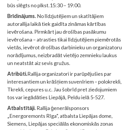
būs slēgts no plkst.15:30 – 19:00.
Brīdinājums.
No līdzjutējiem un skatītājiem
autorallija laikā tiek gaidīta zināmas kārtības
ievērošana. Pirmkārt jau drošības pasākumu
ievērošana – atrasties tikai līdzjutējiem piemērotās
vietās, ievērot drošības darbinieku un organizatoru
norādījumus, neizbradāt vietējo zemnieku laukus
un neatstāt aiz sevis gružus.
Atribūti
.
Rallija organizatori ir parūpējušies par
interesantiem un krāšņiem suvenīriem – polokrekli,
Tkrekli, cepures u.c. Jau šobrīd pret ziedojumiem
tos var iegādāties Liepājā, Peldu ielā 5-527.
Atbalstītāji.
Rallija ģenerālsponsors
„Energoremonts Rīga”, atbalsta Liepājas dome,
Siemens, Liepājas speciālās ekonomiskās zonas