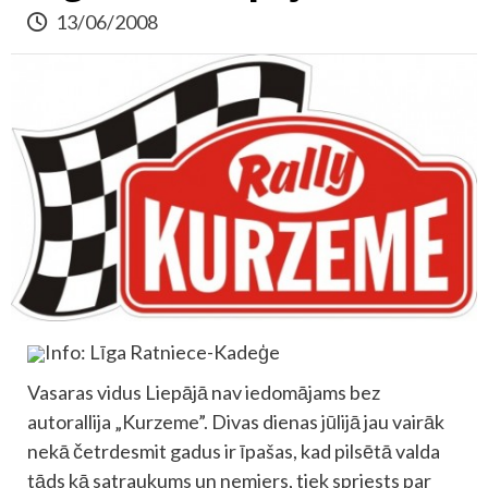
13/06/2008
Info: Līga Ratniece-Kadeģe
Vasaras vidus Liepājā nav iedomājams bez
autorallija „Kurzeme”. Divas dienas jūlijā jau vairāk
nekā četrdesmit gadus ir īpašas, kad pilsētā valda
tāds kā satraukums un nemiers, tiek spriests par