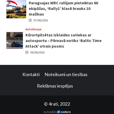
Paragvajas WRC rallijam pieteiktas 60
ekipāžas, ‘Rally1’ klasē brauks 10
mašīnas
07/08/2026
Autošoseja
Kūrortpilsētas izklaides satiekas ar
autosportu – Pērnavā notiks ‘Baltic Time
Attack’ otrais posms
06/08/2026
Kontakti
Noteikumi un tiesības
Reklāmas iespējas
© 4rati, 2022
izstrādāts