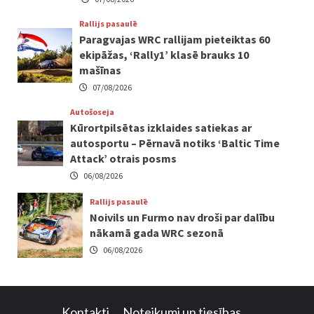
Rallijs pasaulē
Paragvajas WRC rallijam pieteiktas 60
ekipāžas, ‘Rally1’ klasē brauks 10
mašīnas
07/08/2026
Autošoseja
Kūrortpilsētas izklaides satiekas ar
autosportu – Pērnavā notiks ‘Baltic Time
Attack’ otrais posms
06/08/2026
Rallijs pasaulē
Noivils un Furmo nav droši par dalību
nākamā gada WRC sezonā
06/08/2026
Kontakti
Noteikumi un tiesības