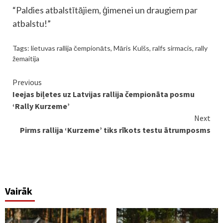
“Paldies atbalstītājiem, ģimenei un draugiem par
atbalstu!”
Tags:
lietuvas rallija čempionāts
,
Māris Kulšs
,
ralfs sirmacis
,
rally
žemaitija
Continue
Previous
Ieejas biļetes uz Latvijas rallija čempionāta posmu
Reading
‘Rally Kurzeme’
Next
Pirms rallija ‘Kurzeme’ tiks rīkots testu ātrumposms
Vairāk