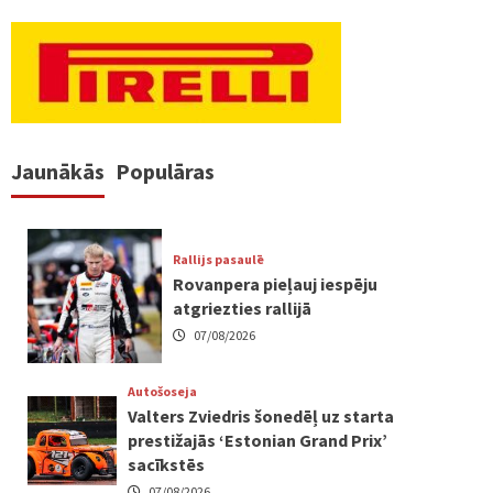
Jaunākās
Populāras
Rallijs pasaulē
Rovanpera pieļauj iespēju
atgriezties rallijā
07/08/2026
Autošoseja
Valters Zviedris šonedēļ uz starta
prestižajās ‘Estonian Grand Prix’
sacīkstēs
07/08/2026