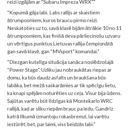
reizi izgājām ar “Subaru Impreza WRX”.”
“Kopumā gāja labi. Labs rallijs ar skaistiem
ātrumposmiem, kuros braucu pirmo reizi.
Neskatoties uz to, savā klasē bijām ātrākie 10 no 11
ātrumposmiem, kas finišā deva pārliecinošu uzvaru
un vērtīgus punktus Lietuvas rallija čempionātā
gan savā klasē, gan “MVsport” komandai.”
“Diezgan kutelīga situācija sanāca noslēdzošajā
“Power Stage”. Uzliku jau nobraukātas riepas ar
domu, ka būs daudz asfalts un braukšana būs
labāka, bet mežā saskarāmies ar tik spēcīgu lietu,
ka knapi spējām noturēties uz ceļa. Visur bija ūdens.
Sajūtas varētu būt līdzīgas kā Montekarlo WRC
rallijā, kad ar sliku riepām brauc pa ledu. Gandrīz
katrā līkumā izmantoju rokasbremzi, lai varētu
iestūrēt, bet, par laimi, viss beidzās labi.”