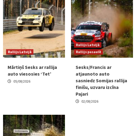
Rallijs Latvijā
Rallijs Latvijā
Rallijs pasaulē
Mārtiņš Sesks ar rallija
Sesks/Francis ar
auto viesosies ‘Tet’
atjaunoto auto
sasniedz Somijas rallija
05/08/2026
finišu, uzvaru izcīna
Pajari
02/08/2026