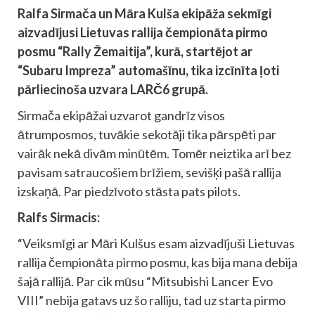
Ralfa Sirmača un Māra Kulša ekipāža sekmīgi
aizvadījusi Lietuvas rallija čempionāta pirmo
posmu “Rally Žemaitija”, kurā, startējot ar
“Subaru Impreza” automašīnu, tika izcīnīta ļoti
pārliecinoša uzvara LARČ6 grupā.
Sirmača ekipāžai uzvarot gandrīz visos
ātrumposmos, tuvākie sekotāji tika pārspēti par
vairāk nekā divām minūtēm. Tomēr neiztika arī bez
pavisam satraucošiem brīžiem, sevišķi pašā rallija
izskaņā. Par piedzīvoto stāsta pats pilots.
Ralfs Sirmacis:
“Veiksmīgi ar Māri Kulšus esam aizvadījuši Lietuvas
rallija čempionāta pirmo posmu, kas bija mana debija
šajā rallijā. Par cik mūsu “Mitsubishi Lancer Evo
VIII” nebija gatavs uz šo ralliju, tad uz starta pirmo