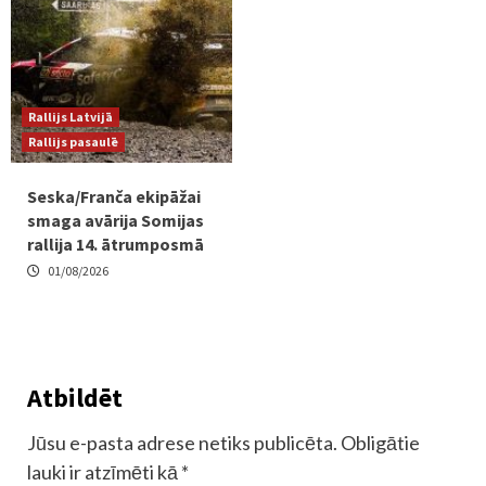
Rallijs Latvijā
Rallijs pasaulē
Seska/Franča ekipāžai
smaga avārija Somijas
rallija 14. ātrumposmā
01/08/2026
Atbildēt
Jūsu e-pasta adrese netiks publicēta.
Obligātie
lauki ir atzīmēti kā
*