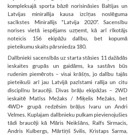
kompleksajā sporta bāzē norisināsies Baltijas un
Latvijas minirallija kausa izcīņas noslēguma
sacīkstes Minirallijs “Latvija 2020”. Sacensību
norises vietā iespējams uzņemt, kā arī rīkotājs
noteicis 156 ekipāžu dalību, bet kopumā
pieteikumu skaits pārsniedza 180.
Dalībnieki sacensībās uz starta stāsies 11 dažādās
ieskaites grupās un gaidāms, ka sastāvs būs
rudenim piemērots – visai krāšņs, jo dalību tajās
pieteikuši arī jau Latvijā pazīstami rallija un citu
disciplīnu braucēji. Divas brāļu ekipāžas – 2WD
ieskaitē Matīss Mežaks / Miķelis Mežaks, bet
4WD+ grupā redzēsim brāļus Ivaru un Andri
Velmes. Kuplajam dalībnieku pulkam pievienojušies
tādi braucēji kā Māris Neikšāns, Ralfs Sirmacis,
Andris Kulbergs, Mārtiņš Svilis, Kristaps Sarma,