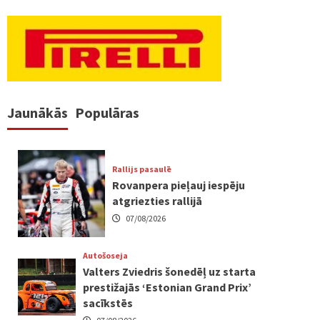
Jaunākās
Populāras
Rallijs pasaulē
Rovanpera pieļauj iespēju
atgriezties rallijā
07/08/2026
Autošoseja
Valters Zviedris šonedēļ uz starta
prestižajās ‘Estonian Grand Prix’
sacīkstēs