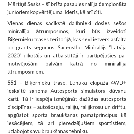
Mārtiņš Sesks – šī brīža pasaules rallija čempionāta
junioriem kopvērtējuma līderis, kā arī citi.
Vienas dienas sacīkstē dalībnieki dosies sešos
minirallija ātrumposmos, kuri būs izveidoti
Biķernieku trases teritorijā, kas sevī ietvers asfalta
un grants segumus. Sacensību Minirallijs “Latvija
2020” rīkotājs un atbalstītāji ir parūpējušies par
motivējošām balvām katrā no minirallija
ātrumposmiem.
SS1
– Biķernieku trase. Lēnākā ekipāža 4WD+
ieskaitē saņems Autosporta simulatora dāvanu
karti. Tā ir iespēja izmēģināt dažādas autosporta
disciplīnas – autošoseju, ralliju, rallijkrosu un driftu,
apgūstot sporta braukšanas pamatprincipus kā
iesācējiem, tā arī pieredzējušiem sportistiem,
uzlabojot savu braukšanas tehniku.