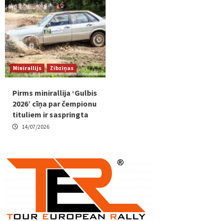
Minirallijs
Zibziņas
Pirms minirallija ‘Gulbis
2026’ cīņa par čempionu
tituliem ir saspringta
14/07/2026