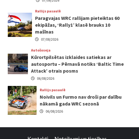
07/08/2026
Rallijs pasaulē
Paragvajas WRC rallijam pieteiktas 60
ekipāžas, ‘Rally1’ klasē brauks 10
mašīnas
07/08/2026
Autošoseja
Kūrortpilsētas izklaides satiekas ar
autosportu – Pērnavā notiks ‘Baltic Time
Attack’ otrais posms
06/08/2026
Rallijs pasaulē
Noivils un Furmo nav droši par dalību
nākamā gada WRC sezonā
06/08/2026
Kontakti
Noteikumi un tiesības