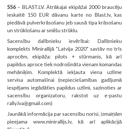
SS6
– BLAST.LV. Ātrākajai ekipāžai 2000 braucēju
ieskaitē 150 EUR dāvanu karte no Blast.lv, kas
piedāvā pulverkrāsošanu jeb sausā tipa krāsošanu
un strūklošanu ar smilšu strūklu.
Sacensību dalībnieku ievērībai: Dalībnieku
komplekts Minirallijā “Latvija 2020” sastāv no trīs
aprocēm, ekipāža: pilots + stūrmanis, kā arī
papildus aproce tiek nodrošināta vienam komandas
mehāniķim. Komplektā iekļauta viena uzlīme
servisa automašīnai (nepieciešamības gadījumā
iespējams iegādāties papildus uzlīmi, sazinoties ar
sacensību organizatoru, rakstot uz e-pastu
rally.lva@gmail.com
)
Jaunākā informācija par sacensību norisi, izmaiņām
pieejama www.minirallijs.lv, kā arī aplikācijā