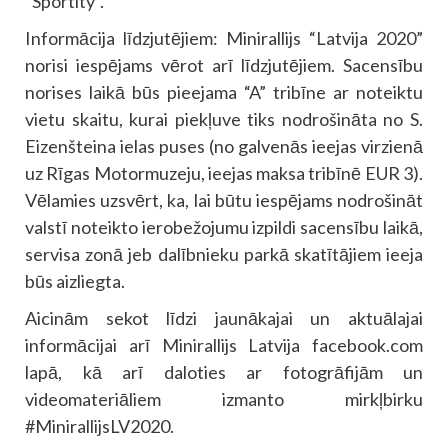
“Sportity”.
Informācija līdzjutējiem: Minirallijs “Latvija 2020”
norisi iespējams vērot arī līdzjutējiem. Sacensību
norises laikā būs pieejama “A” tribīne ar noteiktu
vietu skaitu, kurai piekļuve tiks nodrošināta no S.
Eizenšteina ielas puses (no galvenās ieejas virzienā
uz Rīgas Motormuzeju, ieejas maksa tribīnē EUR 3).
Vēlamies uzsvērt, ka, lai būtu iespējams nodrošināt
valstī noteikto ierobežojumu izpildi sacensību laikā,
servisa zonā jeb dalībnieku parkā skatītājiem ieeja
būs aizliegta.
Aicinām sekot līdzi jaunākajai un aktuālajai
informācijai arī Minirallijs Latvija facebook.com
lapā, kā arī daloties ar fotogrāfijām un
videomateriāliem izmanto mirkļbirku
#MinirallijsLV2020.