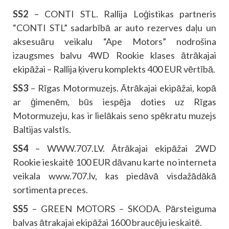
SS2
– CONTI STL. Rallija Loģistikas partneris
“CONTI STL” sadarbībā ar auto rezerves daļu un
aksesuāru veikalu “Ape Motors” nodrošina
izaugsmes balvu 4WD Rookie klases ātrākajai
ekipāžai – Rallija ķiveru komplekts 400 EUR vērtībā.
SS3
– Rīgas Motormuzejs. Ātrākajai ekipāžai, kopā
ar ģimenēm, būs iespēja doties uz Rīgas
Motormuzeju, kas ir lielākais seno spēkratu muzejs
Baltijas valstīs.
SS4
– WWW.707.LV. Ātrākajai ekipāžai 2WD
Rookie ieskaitē 100 EUR dāvanu karte no interneta
veikala www.707.lv, kas piedāvā visdažādākā
sortimenta preces.
SS5
– GREEN MOTORS – SKODA. Pārsteiguma
balvas ātrakajai ekipāžai 1600 braucēju ieskaitē.