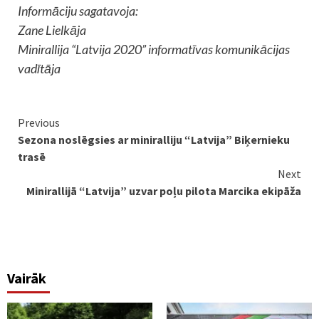
Informāciju sagatavoja:
Zane Lielkāja
Minirallija “Latvija 2020” informatīvas komunikācijas
vadītāja
Continue
Previous
Sezona noslēgsies ar miniralliju “Latvija” Biķernieku
Reading
trasē
Next
Minirallijā “Latvija” uzvar poļu pilota Marcika ekipāža
Vairāk