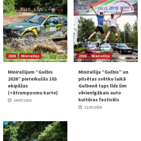
2026
Minirallijs
2026
Minirallijs
Minirallijam “Gulbis
Minirallija “Gulbis” un
2026” pieteikušās 103
pilsētas svētku laikā
ekipāžas
Gulbenē taps līdz šim
(+ātrumposmu karte)
vērienīgākais auto
kultūras festivāls
24/07/2026
21/07/2026