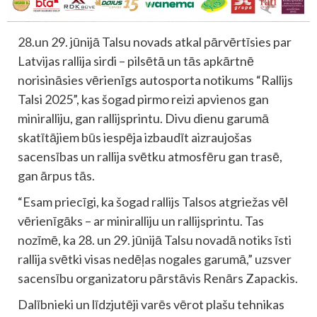
28.un 29. jūnijā Talsu novads atkal pārvērtīsies par
Latvijas rallija sirdi – pilsētā un tās apkārtnē
norisināsies vērienīgs autosporta notikums “Rallijs
Talsi 2025”, kas šogad pirmo reizi apvienos gan
miniralliju, gan rallijsprintu. Divu dienu garumā
skatītājiem būs iespēja izbaudīt aizraujošas
sacensības un rallija svētku atmosfēru gan trasē,
gan ārpus tās.
“Esam priecīgi, ka šogad rallijs Talsos atgriežas vēl
vērienīgāks – ar miniralliju un rallijsprintu. Tas
nozīmē, ka 28. un 29. jūnijā Talsu novadā notiks īsti
rallija svētki visas nedēļas nogales garumā,” uzsver
sacensību organizatoru pārstāvis Renārs Zapackis.
Dalībnieki un līdzjutēji varēs vērot plašu tehnikas