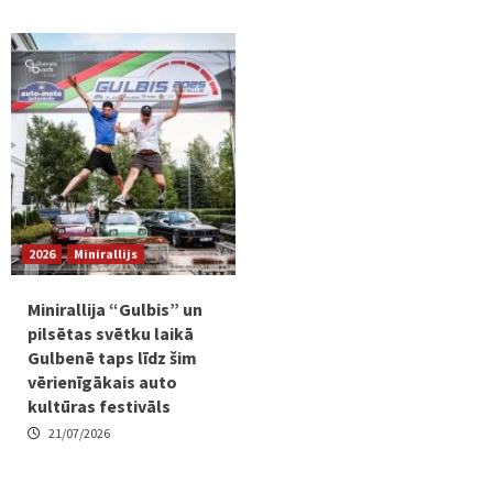
2026
Minirallijs
Minirallija “Gulbis” un
pilsētas svētku laikā
Gulbenē taps līdz šim
vērienīgākais auto
kultūras festivāls
21/07/2026