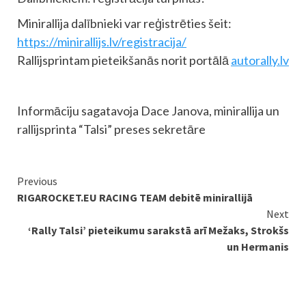
Minirallija dalībnieki var reģistrēties šeit:
https://minirallijs.lv/registracija/
Rallijsprintam pieteikšanās norit portālā
autorally.lv
Informāciju sagatavoja Dace Janova, minirallija un
rallijsprinta “Talsi” preses sekretāre
Continue
Previous
RIGAROCKET.EU RACING TEAM debitē minirallijā
Reading
Next
‘Rally Talsi’ pieteikumu sarakstā arī Mežaks, Strokšs
un Hermanis