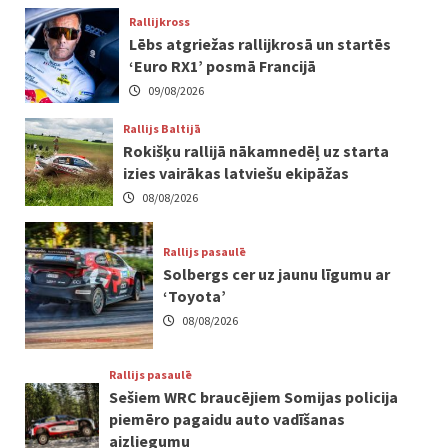
Rallijkross
Lēbs atgriežas rallijkrosā un startēs
‘Euro RX1’ posmā Francijā
09/08/2026
Rallijs Baltijā
Rokišķu rallijā nākamnedēļ uz starta
izies vairākas latviešu ekipāžas
08/08/2026
Rallijs pasaulē
Solbergs cer uz jaunu līgumu ar
‘Toyota’
08/08/2026
Rallijs pasaulē
Sešiem WRC braucējiem Somijas policija
piemēro pagaidu auto vadīšanas
aizliegumu