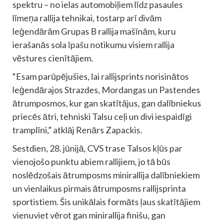
spektru – no ielas automobiļiem līdz pasaules
līmeņa rallija tehnikai, tostarp arī divām
leģendārām Grupas B rallija mašīnām, kuru
ierašanās sola īpašu notikumu visiem rallija
vēstures cienītājiem.
“Esam parūpējušies, lai rallijsprints norisinātos
leģendārajos Strazdes, Mordangas un Pastendes
ātrumposmos, kur gan skatītājus, gan dalībniekus
priecēs ātri, tehniski Talsu ceļi un divi iespaidīgi
tramplīni,” atklāj Renārs Zapackis.
Sestdien, 28. jūnijā, CVS trase Talsos kļūs par
vienojošo punktu abiem rallijiem, jo tā būs
noslēdzošais ātrumposms minirallija dalībniekiem
un vienlaikus pirmais ātrumposms rallijsprinta
sportistiem. Šis unikālais formāts ļaus skatītājiem
vienuviet vērot gan minirallija finišu, gan