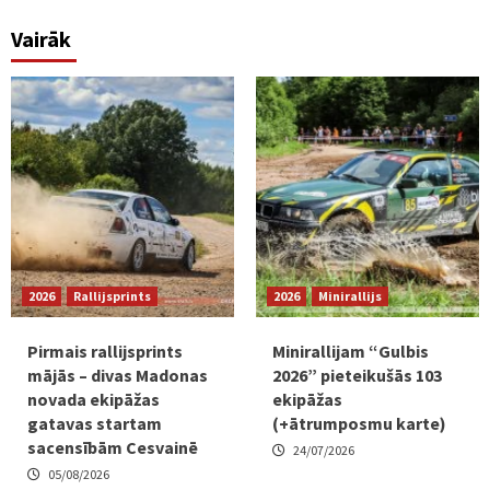
Vairāk
2026
Rallijsprints
2026
Minirallijs
Pirmais rallijsprints
Minirallijam “Gulbis
mājās – divas Madonas
2026” pieteikušās 103
novada ekipāžas
ekipāžas
gatavas startam
(+ātrumposmu karte)
sacensībām Cesvainē
24/07/2026
05/08/2026