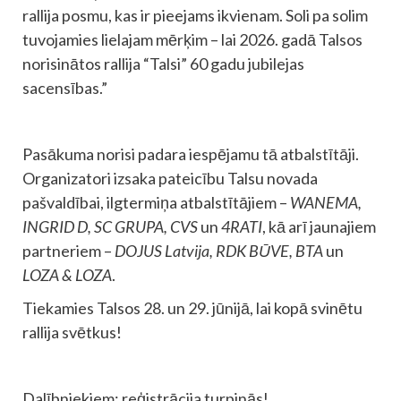
rallija posmu, kas ir pieejams ikvienam. Soli pa solim
tuvojamies lielajam mērķim – lai 2026. gadā Talsos
norisinātos rallija “Talsi” 60 gadu jubilejas
sacensības.”
Pasākuma norisi padara iespējamu tā atbalstītāji.
Organizatori izsaka pateicību Talsu novada
pašvaldībai, ilgtermiņa atbalstītājiem –
WANEMA,
INGRID D, SC GRUPA, CVS
un
4RATI
, kā arī jaunajiem
partneriem –
DOJUS Latvija, RDK BŪVE, BTA
un
LOZA & LOZA
.
Tiekamies Talsos 28. un 29. jūnijā, lai kopā svinētu
rallija svētkus!
Dalībniekiem: reģistrācija turpinās!