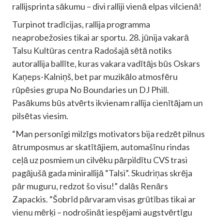
rallijsprinta sākumu – divi ralliji vienā elpas vilcienā!
Turpinot tradīcijas, rallija programma
neaprobežosies tikai ar sportu. 28. jūnija vakarā
Talsu Kultūras centra Radošajā sētā notiks
autorallija ballīte, kuras vakara vadītājs būs Oskars
Kaņeps-Kalniņš, bet par muzikālo atmosfēru
rūpēsies grupa No Boundaries un DJ Phill.
Pasākums būs atvērts ikvienam rallija cienītājam un
pilsētas viesim.
“Man personīgi milzīgs motivators bija redzēt pilnus
ātrumposmus ar skatītājiem, automašīnu rindas
ceļā uz posmiem un cilvēku pārpildītu CVS trasi
pagājušā gada minirallijā “Talsi”. Skudriņas skrēja
pār muguru, redzot šo visu!” dalās Renārs
Zapackis. “Šobrīd pārvaram visas grūtības tikai ar
vienu mērķi – nodrošināt iespējami augstvērtīgu