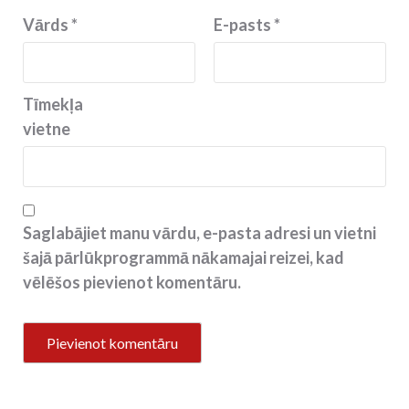
Vārds
*
E-pasts
*
Tīmekļa
vietne
Saglabājiet manu vārdu, e-pasta adresi un vietni
šajā pārlūkprogrammā nākamajai reizei, kad
vēlēšos pievienot komentāru.