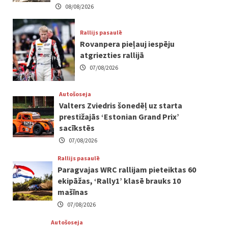
08/08/2026
Rallijs pasaulē
Rovanpera pieļauj iespēju
atgriezties rallijā
07/08/2026
Autošoseja
Valters Zviedris šonedēļ uz starta
prestižajās ‘Estonian Grand Prix’
sacīkstēs
07/08/2026
Rallijs pasaulē
Paragvajas WRC rallijam pieteiktas 60
ekipāžas, ‘Rally1’ klasē brauks 10
mašīnas
07/08/2026
Autošoseja