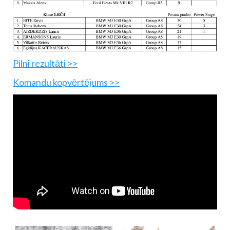
Pilni rezultāti >>
Komandu kopvērtējums >>