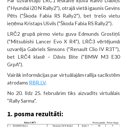
Par uzvarētāju LRČ1 ieskaitē kļuva Raivo Dabiņš
(“Hyundai i20 N Rally2”), otrajā vietā igaunis Gevins
Pēts (“Škoda Fabia RS Rally2”), bet trešo vietu
ieņēma Kristaps Ušvils (“Škoda Fabia RS Rally2”).
LRČ2 grupā pirmo vietu guva Edmunds Grostiņš
(“Mitsubishi Lancer Evo X R4”), LRČ3 vērtējumā
uzvarēja Gabriels Simsons (“Renault Clio IV R3T”),
bet LRČ4 klasē – Dāvis Bite (“BMW M3 E30
GrpA”).
Vairāk informācijas par virtuālajām rallija sacīkstēm
atrodams
RBR.LV
.
No 20. līdz 25. februārim tiks aizvadīts virtuālais
“Rally Sarma”.
1. posma rezultāti: