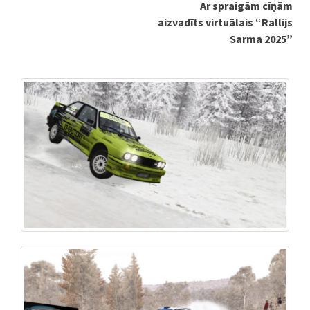
Ar spraigām cīņām
aizvadīts virtuālais “Rallijs
Sarma 2025”