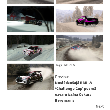
Tags:
RBR.LV
Continue
Previous
Noslēdzošajā RBR.LV
Reading
‘Challenge Cup’ posmā
uzvaru izcīna Oskars
Bergmanis
Next