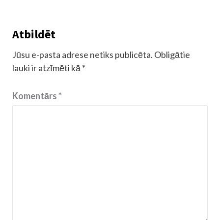
Atbildēt
Jūsu e-pasta adrese netiks publicēta.
Obligātie
lauki ir atzīmēti kā
*
Komentārs
*