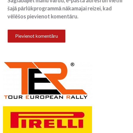
Saglabājiet manu vārdu, e-pasta adresi un vietni
šajā pārlūkprogrammā nākamajai reizei, kad
vēlēšos pievienot komentāru.