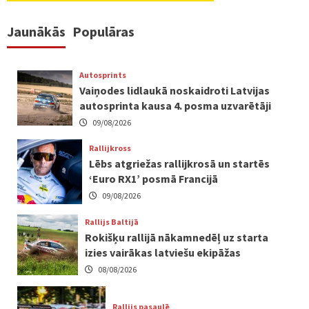
Jaunākās
Populāras
Autosprints
Vaiņodes lidlaukā noskaidroti Latvijas
autosprinta kausa 4. posma uzvarētāji
09/08/2026
Rallijkross
Lēbs atgriežas rallijkrosā un startēs
‘Euro RX1’ posmā Francijā
09/08/2026
Rallijs Baltijā
Rokišķu rallijā nākamnedēļ uz starta
izies vairākas latviešu ekipāžas
08/08/2026
Rallijs pasaulē