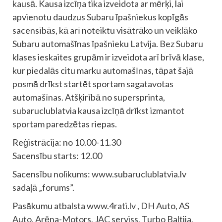
kausā. Kausa izcīņa tika izveidota ar mērķi, lai
apvienotu daudzus Subaru īpašniekus kopīgās
sacensībās, kā arī noteiktu visātrāko un veiklāko
Subaru automašīnas īpašnieku Latvija. Bez Subaru
klases ieskaites grupām ir izveidota arī brīvā klase,
kur piedalās citu marku automašīnas, tāpat šajā
posmā drīkst startēt sportam sagatavotas
automašīnas. Atšķirībā no supersprinta,
subaruclublatvia kausa izcīņā drīkst izmantot
sportam paredzētas riepas.
Reģistrācija: no 10.00-11.30
Sacensību starts: 12.00
Sacensību nolikums: www.subaruclublatvia.lv
sadaļā „forums”.
Pasākumu atbalsta www.4rati.lv , DH Auto, AS
Auto. Arēna-Motors, JAC serviss, Turbo Baltija,