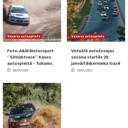
Vasaras autosprints
Vasaras autosprints
Foto: A&M Motorsport
Virtuālā autošosejas
‘’Siltumtrase’’ Kauss
sezona startēs 29.
autosprintā – Tukums
janvārī Biķernieku trasē
28/05/2023
19/01/2023