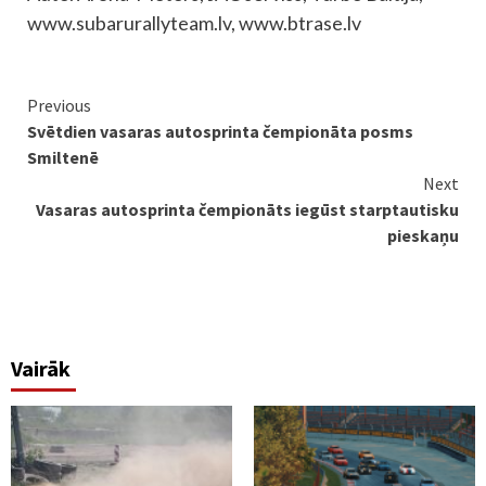
www.subarurallyteam.lv, www.btrase.lv
Continue
Previous
Svētdien vasaras autosprinta čempionāta posms
Reading
Smiltenē
Next
Vasaras autosprinta čempionāts iegūst starptautisku
pieskaņu
Vairāk