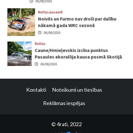
06/08/2026
Rallijs pasaulē
Noivils un Furmo nav droši par dalību
nākamā gada WRC sezonā
06/08/2026
Rallijs
Caune/Hmieļevskis izcīna punktus
Pasaules ekorallija kausa posmā Skotijā
06/08/2026
Kontakti
Noteikumi un tiesības
Reklāmas iespējas
© 4rati, 2022