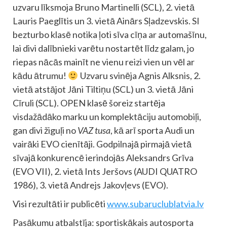
uzvaru līksmoja Bruno Martinelli (SCL), 2. vietā
Lauris Paeglītis un 3. vietā Ainārs Sļadzevskis. SI
bezturbo klasē notika ļoti sīva cīņa ar automašīnu,
lai divi dalībnieki varētu nostartēt līdz galam, jo
riepas nācās mainīt ne vienu reizi vien un vēl ar
kādu ātrumu!
Uzvaru svinēja Agnis Alksnis, 2.
vietā atstājot Jāni Tiltiņu (SCL) un 3. vietā Jāni
Cīruli (SCL). OPEN klasē šoreiz startēja
visdažādāko marku un komplektāciju automobiļi,
gan divi žiguļi no
VAZ tusa
, kā arī sporta Audi un
vairāki EVO cienītāji. Godpilnajā pirmajā vietā
sīvajā konkurencē ierindojās Aleksandrs Grīva
(EVO VII), 2. vietā Ints Jeršovs (AUDI QUATRO
1986), 3. vietā Andrejs Jakovļevs (EVO).
Visi rezultāti ir publicēti
www.subaruclublatvia.lv
Pasākumu atbalstīja: sportiskākais autosporta