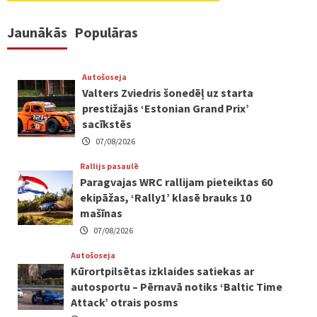
Jaunākās
Populāras
Autošoseja
Valters Zviedris šonedēļ uz starta
prestižajās ‘Estonian Grand Prix’
sacīkstēs
07/08/2026
Rallijs pasaulē
Paragvajas WRC rallijam pieteiktas 60
ekipāžas, ‘Rally1’ klasē brauks 10
mašīnas
07/08/2026
Autošoseja
Kūrortpilsētas izklaides satiekas ar
autosportu – Pērnavā notiks ‘Baltic Time
Attack’ otrais posms