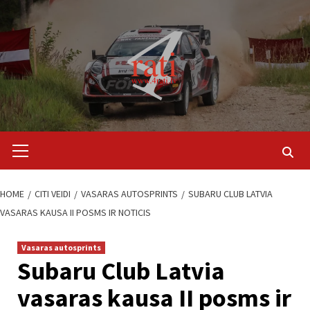
Skip
to
content
Primary
Menu
HOME
CITI VEIDI
VASARAS AUTOSPRINTS
SUBARU CLUB LATVIA
VASARAS KAUSA II POSMS IR NOTICIS
Vasaras autosprints
Subaru Club Latvia
vasaras kausa II posms ir