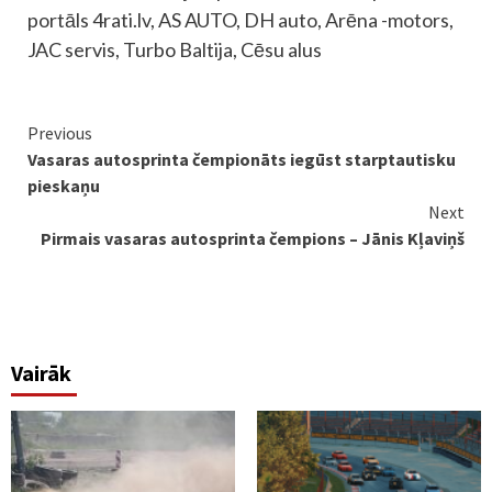
portāls 4rati.lv, AS AUTO, DH auto, Arēna -motors,
JAC servis, Turbo Baltija, Cēsu alus
Continue
Previous
Vasaras autosprinta čempionāts iegūst starptautisku
Reading
pieskaņu
Next
Pirmais vasaras autosprinta čempions – Jānis Kļaviņš
Vairāk