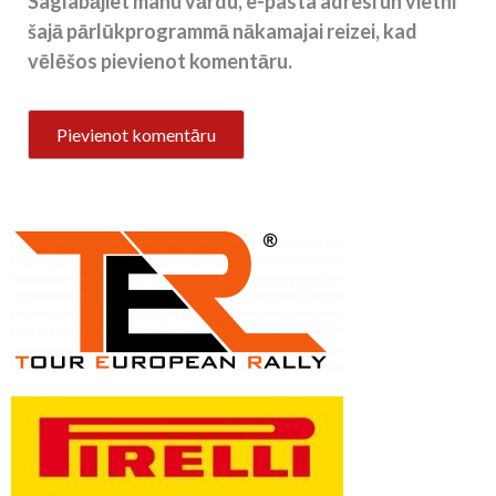
Saglabājiet manu vārdu, e-pasta adresi un vietni
šajā pārlūkprogrammā nākamajai reizei, kad
vēlēšos pievienot komentāru.