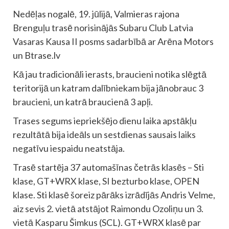
Nedēļas nogalē, 19. jūlijā, Valmieras rajona
Brenguļu trasē norisinājās Subaru Club Latvia
Vasaras Kausa II posms sadarbībā ar Arēna Motors
un Btrase.lv
Kā jau tradicionāli ierasts, braucieni notika slēgtā
teritorijā un katram dalībniekam bija jānobrauc 3
braucieni, un katrā braucienā 3 apļi.
Trases segums iepriekšējo dienu laika apstākļu
rezultātā bija ideāls un sestdienas sausais laiks
negatīvu iespaidu neatstāja.
Trasē startēja 37 automašīnas četrās klasēs – Sti
klase, GT+WRX klase, SI bezturbo klase, OPEN
klase. Sti klasē šoreiz pārāks izrādījās Andris Velme,
aiz sevis 2. vietā atstājot Raimondu Ozoliņu un 3.
vietā Kasparu Šimkus (SCL). GT+WRX klasē par