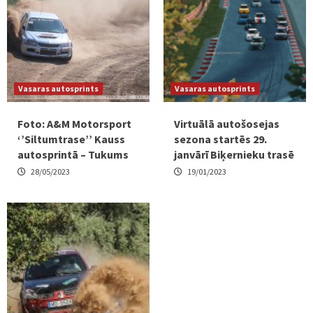
Vasaras autosprints
Vasaras autosprints
Foto: A&M Motorsport
Virtuālā autošosejas
‘’Siltumtrase’’ Kauss
sezona startēs 29.
autosprintā – Tukums
janvārī Biķernieku trasē
28/05/2023
19/01/2023