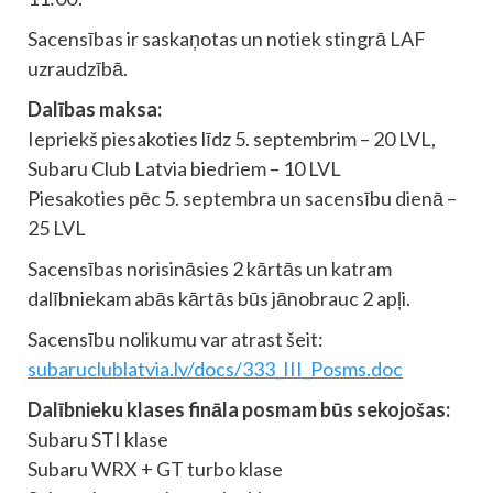
Sacensības ir saskaņotas un notiek stingrā LAF
uzraudzībā.
Dalības maksa:
Iepriekš piesakoties līdz 5. septembrim – 20 LVL,
Subaru Club Latvia biedriem – 10 LVL
Piesakoties pēc 5. septembra un sacensību dienā –
25 LVL
Sacensības norisināsies 2 kārtās un katram
dalībniekam abās kārtās būs jānobrauc 2 apļi.
Sacensību nolikumu var atrast šeit:
subaruclublatvia.lv/docs/333_III_Posms.doc
Dalībnieku klases fināla posmam būs sekojošas:
Subaru STI klase
Subaru WRX + GT turbo klase