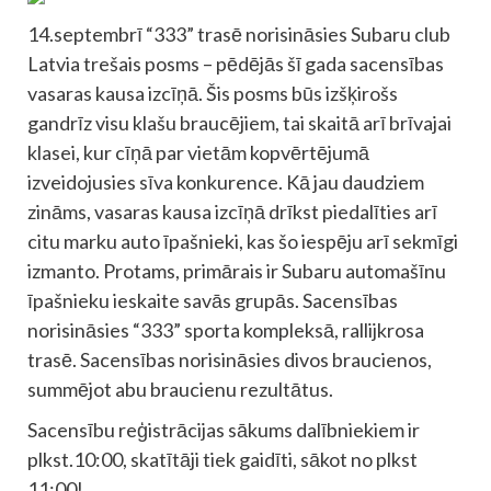
14.septembrī “333” trasē norisināsies Subaru club
Latvia trešais posms – pēdējās šī gada sacensības
vasaras kausa izcīņā. Šis posms būs izšķirošs
gandrīz visu klašu braucējiem, tai skaitā arī brīvajai
klasei, kur cīņā par vietām kopvērtējumā
izveidojusies sīva konkurence. Kā jau daudziem
zināms, vasaras kausa izcīņā drīkst piedalīties arī
citu marku auto īpašnieki, kas šo iespēju arī sekmīgi
izmanto. Protams, primārais ir Subaru automašīnu
īpašnieku ieskaite savās grupās. Sacensības
norisināsies “333” sporta kompleksā, rallijkrosa
trasē. Sacensības norisināsies divos braucienos,
summējot abu braucienu rezultātus.
Sacensību reģistrācijas sākums dalībniekiem ir
plkst.10:00, skatītāji tiek gaidīti, sākot no plkst
11:00!