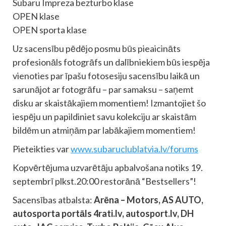
Subaru Impreza bezturbo klase
OPEN klase
OPEN sporta klase
Uz sacensību pēdējo posmu būs pieaicināts
profesionāls fotogrāfs un dalībniekiem būs iespēja
vienoties par īpašu fotosesiju sacensību laikā un
sarunājot ar fotogrāfu – par samaksu – saņemt
disku ar skaistākajiem momentiem! Izmantojiet šo
iespēju un papildiniet savu kolekciju ar skaistām
bildēm un atmiņām par labākajiem momentiem!
Pieteikties var
www.subaruclublatvia.lv/forums
Kopvērtējuma uzvarētāju apbalvošana notiks 19.
septembrī plkst.20:00 restorānā “Bestsellers”!
Sacensības atbalsta:
Arēna – Motors, AS AUTO,
autosporta portāls 4rati.lv, autosport.lv, DH