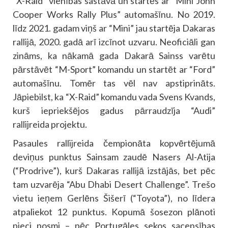
“X-Raid” vienības sastāvā un startēs ar “Mini John
Cooper Works Rally Plus” automašīnu. No 2019.
līdz 2021. gadam viņš ar “Mini” jau startēja Dakaras
rallijā, 2020. gadā arī izcīnot uzvaru. Neoficiāli gan
zināms, ka nākamā gada Dakarā Sainss varētu
pārstāvēt “M-Sport” komandu un startēt ar “Ford”
automašīnu. Tomēr tas vēl nav apstiprināts.
Jāpiebilst, ka “X-Raid” komandu vada Svens Kvands,
kurš iepriekšējos gadus pārraudzīja “Audi”
rallijreida projektu.
Pasaules rallijreida čempionāta kopvērtējumā
deviņus punktus Sainsam zaudē Nasers Al-Atija
(“Prodrive”), kurš Dakaras rallijā izstājās, bet pēc
tam uzvarēja “Abu Dhabi Desert Challenge”. Trešo
vietu ieņem Gerlēns Šišerī (“Toyota”), no līdera
atpaliekot 12 punktus. Kopumā šosezon plānoti
pieci posmi – pēc Portugāles sekos sacensības