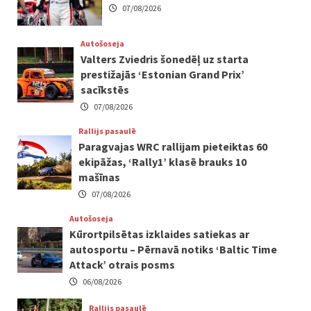
07/08/2026
Autošoseja
Valters Zviedris šonedēļ uz starta
prestižajās ‘Estonian Grand Prix’
sacīkstēs
07/08/2026
Rallijs pasaulē
Paragvajas WRC rallijam pieteiktas 60
ekipāžas, ‘Rally1’ klasē brauks 10
mašīnas
07/08/2026
Autošoseja
Kūrortpilsētas izklaides satiekas ar
autosportu – Pērnavā notiks ‘Baltic Time
Attack’ otrais posms
06/08/2026
Rallijs pasaulē