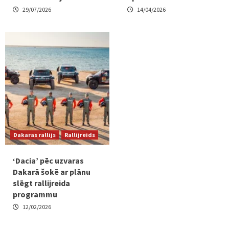
29/07/2026
14/04/2026
Dakaras rallijs
Rallijreids
‘Dacia’ pēc uzvaras
Dakarā šokē ar plānu
slēgt rallijreida
programmu
12/02/2026