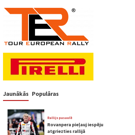
Jaunākās
Populāras
Rallijs pasaulē
Rovanpera pieļauj iespēju
atgriezties rallijā