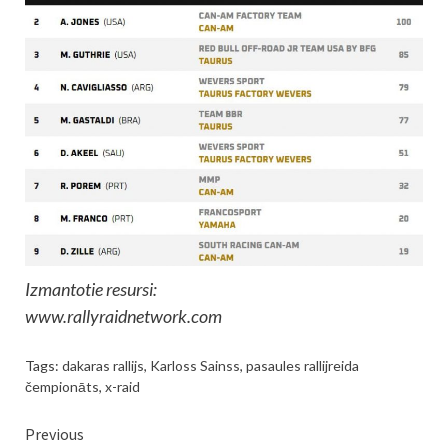
Izmantotie resursi:
www.rallyraidnetwork.com
Tags:
dakaras rallijs
,
Karloss Sainss
,
pasaules rallijreida
čempionāts
,
x-raid
Continue
Previous