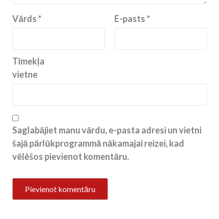
Vārds
*
E-pasts
*
Tīmekļa
vietne
Saglabājiet manu vārdu, e-pasta adresi un vietni
šajā pārlūkprogrammā nākamajai reizei, kad
vēlēšos pievienot komentāru.