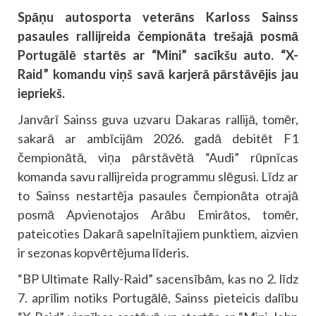
Spāņu autosporta veterāns Karloss Sainss
pasaules rallijreida čempionāta trešajā posmā
Portugālē startēs ar “Mini” sacīkšu auto. “X-
Raid” komandu viņš savā karjerā pārstāvējis jau
iepriekš.
Janvārī Sainss guva uzvaru Dakaras rallijā, tomēr,
sakarā ar ambīcijām 2026. gadā debitēt F1
čempionātā, viņa pārstāvētā “Audi” rūpnīcas
komanda savu rallijreida programmu slēgusi. Līdz ar
to Sainss nestartēja pasaules čempionāta otrajā
posmā Apvienotajos Arābu Emirātos, tomēr,
pateicoties Dakarā sapelnītajiem punktiem, aizvien
ir sezonas kopvērtējuma līderis.
“BP Ultimate Rally-Raid” sacensībām, kas no 2. līdz
7. aprīlim notiks Portugālē, Sainss pieteicis dalību