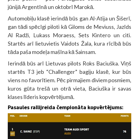
jūnijā Argentīnā un oktobrī Marokā.
Automobiļu klasē ierindā būs gan Al-Atija un Šišerī,
gan tādi spēcīgi piloti kā Giloms de Meviuss, Jazīds
Al Radži, Lukass Moraess, Sets Kintero un citi.
Startēs arī lietuvietis Vaidots Žala, kura rīcībā būs
tāda paša modeļa mašīna kā Sainsam.
Ierindā būs arī Lietuvas pilots Roks Baciuška. Viņš
startēs T3 jeb “Challenger” bagiju klasē, kur būs
viens no favorītiem. Pēc pirmajiem diviem posmiem,
kuros gūta trešā un otrā vieta, Baciuška ir savas
klases līderis kopvērtējumā.
Pasaules rallijreida čempionāta kopvērtējums: