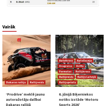
Vairāk
Autokross
Autošoseja
Dragreiss
Drifts
Formulas
Rallijkross
Rallijreids
Rallijs Latvijā
Dakaras rallijs
Rallijreids
Rallijsprints
‘Prodrive’ meklē jaunu
6. jūnijā Biķerniekos
autoražotāju dalībai
notiks izstāde ‘Motoru
Dakaras rallijā
Sports 2026’