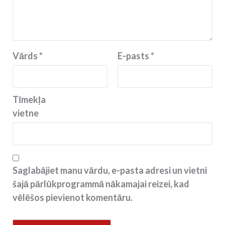
Vārds
*
E-pasts
*
Tīmekļa
vietne
Saglabājiet manu vārdu, e-pasta adresi un vietni
šajā pārlūkprogrammā nākamajai reizei, kad
vēlēšos pievienot komentāru.