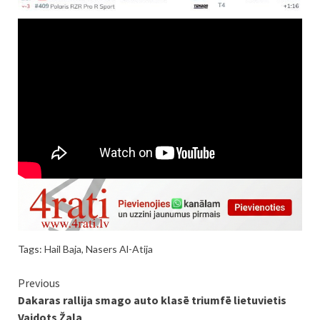
Tags:
Hail Baja
,
Nasers Al-Atija
Continue
Previous
Dakaras rallija smago auto klasē triumfē lietuvietis
Reading
Vaidots Žala