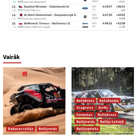
Vairāk
Autokross
Autošoseja
Dragreiss
Drifts
Formulas
Rallijkross
Rallijreids
Rallijs Latvijā
Dakaras rallijs
Rallijreids
Rallijsprints