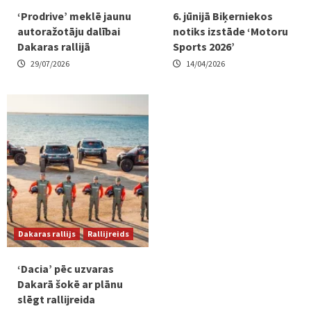
‘Prodrive’ meklē jaunu
6. jūnijā Biķerniekos
autoražotāju dalībai
notiks izstāde ‘Motoru
Dakaras rallijā
Sports 2026’
29/07/2026
14/04/2026
Dakaras rallijs
Rallijreids
‘Dacia’ pēc uzvaras
Dakarā šokē ar plānu
slēgt rallijreida