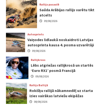
Rallijs pasaulē
Saūda Arābijas rallijs varētu tikt
atcelts
09/08/2026
Autosprints
Vaiņodes lidlaukā noskaidroti Latvijas
autosprinta kausa 4. posma uzvarētāji
09/08/2026
Rallijkross
Lēbs atgriežas rallijkrosā un startēs
‘Euro RX1’ posmā Francijā
09/08/2026
Rallijs Baltijā
Rokišķu rallijā nākamnedēļ uz starta
izies vairākas latviešu ekipāžas
08/08/2026