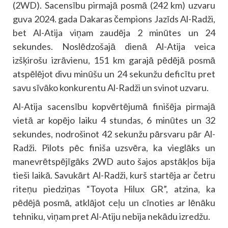
(2WD). Sacensību pirmajā posmā (242 km) uzvaru
guva 2024. gada Dakaras čempions Jazīds Al-Radži,
bet Al-Atija viņam zaudēja 2 minūtes un 24
sekundes. Noslēdzošajā dienā Al-Atija veica
izšķirošu izrāvienu, 151 km garajā pēdējā posmā
atspēlējot divu minūšu un 24 sekunžu deficītu pret
savu sīvāko konkurentu Al-Radži un svinot uzvaru.
Al-Atija sacensību kopvērtējumā finišēja pirmajā
vietā ar kopējo laiku 4 stundas, 6 minūtes un 32
sekundes, nodrošinot 42 sekunžu pārsvaru pār Al-
Radži. Pilots pēc finiša uzsvēra, ka vieglāks un
manevrētspējīgāks 2WD auto šajos apstākļos bija
tieši laikā. Savukārt Al-Radži, kurš startēja ar četru
riteņu piedziņas “Toyota Hilux GR”, atzina, ka
pēdējā posmā, atklājot ceļu un cīnoties ar lēnāku
tehniku, viņam pret Al-Atiju nebija nekādu izredžu.