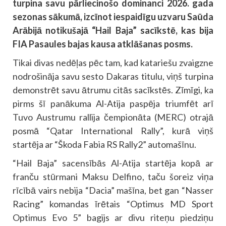
turpina savu pārliecinošo dominanci 2026. gada
sezonas sākumā, izcīnot iespaidīgu uzvaru Saūda
Arābijā notikušajā “Hail Baja” sacīkstē, kas bija
FIA Pasaules bajas kausa atklāšanas posms.
Tikai divas nedēļas pēc tam, kad katariešu zvaigzne
nodrošināja savu sesto Dakaras titulu, viņš turpina
demonstrēt savu ātrumu citās sacīkstēs. Zīmīgi, ka
pirms šī panākuma Al-Atija paspēja triumfēt arī
Tuvo Austrumu rallija čempionāta (MERC) otrajā
posmā “Qatar International Rally”, kurā viņš
startēja ar “Škoda Fabia RS Rally2” automašīnu.
“Hail Baja” sacensībās Al-Atija startēja kopā ar
franču stūrmani Maksu Delfino, taču šoreiz viņa
rīcībā vairs nebija “Dacia” mašīna, bet gan “Nasser
Racing” komandas īrētais “Optimus MD Sport
Optimus Evo 5” bagijs ar divu riteņu piedziņu