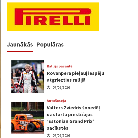
Jaunākās
Populāras
Rallijs pasaulē
Rovanpera pieļauj iespēju
atgriezties rallijā
07/08/2026
Autošoseja
Valters Zviedris šonedēļ
uz starta prestižajās
‘Estonian Grand Prix’
sacīkstēs
07/08/2026