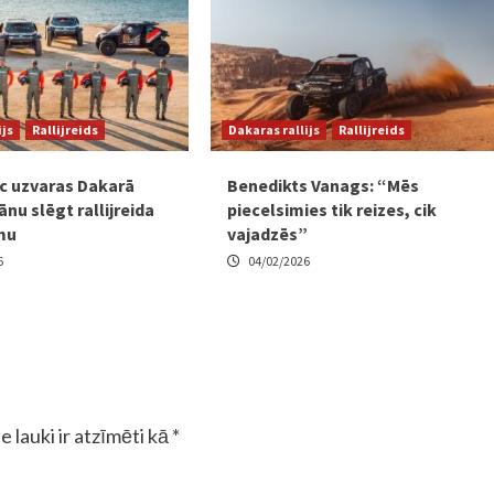
ijs
Rallijreids
Dakaras rallijs
Rallijreids
ēc uzvaras Dakarā
Benedikts Vanags: “Mēs
ānu slēgt rallijreida
piecelsimies tik reizes, cik
mu
vajadzēs”
6
04/02/2026
e lauki ir atzīmēti kā
*