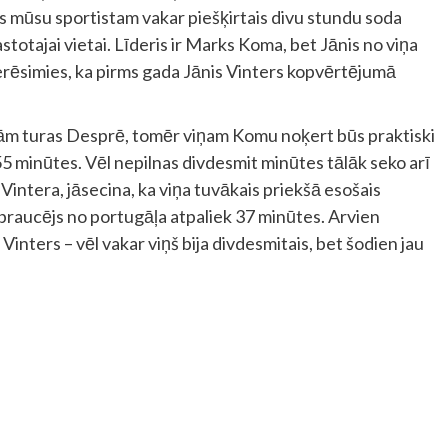
ts mūsu sportistam vakar piešķirtais divu stundu soda
 astotajai vietai. Līderis ir Marks Koma, bet Jānis no viņa
tcerēsimies, ka pirms gada Jānis Vinters kopvērtējumā
ojām turas Desprē, tomēr viņam Komu noķert būs praktiski
55 minūtes. Vēl nepilnas divdesmit minūtes tālāk seko arī
Vintera, jāsecina, ka viņa tuvākais priekšā esošais
braucējs no portugāļa atpaliek 37 minūtes. Arvien
inters – vēl vakar viņš bija divdesmitais, bet šodien jau