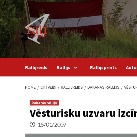
Skip
to
content
Rallijreids
Rallijs
Rallijsprints
Auto
HOME
CITI VEIDI
RALLIJREIDS
DAKARAS RALLIJS
VĒSTUR
Dakaras rallijs
Vēsturisku uzvaru izcī
15/01/2007