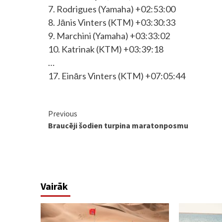
7. Rodrigues (Yamaha) +02:53:00
8. Jānis Vinters (KTM) +03:30:33
9. Marchini (Yamaha) +03:33:02
10. Katrinak (KTM) +03:39:18
…
17. Einārs Vinters (KTM) +07:05:44
Continue
Previous
Braucēji šodien turpina maratonposmu
Reading
Vairāk