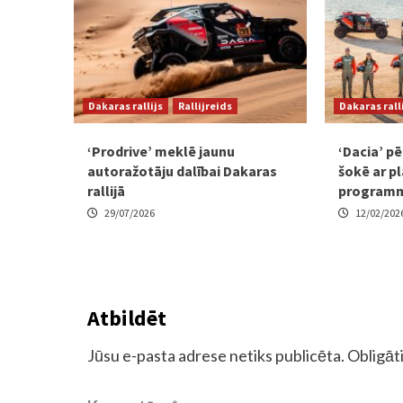
Dakaras rallijs
Rallijreids
Dakaras rall
‘Prodrive’ meklē jaunu
‘Dacia’ p
autoražotāju dalībai Dakaras
šokē ar pl
rallijā
program
29/07/2026
12/02/202
Atbildēt
Jūsu e-pasta adrese netiks publicēta.
Obligāti