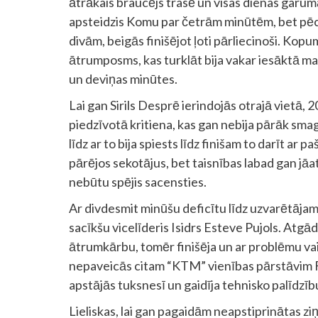
ātrākais braucējs trasē un visas dienas garum
apsteidzis Komu par četrām minūtēm, bet pēc 
divām, beigās finišējot ļoti pārliecinoši. Kopu
ātrumposms, kas turklāt bija vakar iesāktā m
un deviņas minūtes.
Lai gan Sirils Desprē ierindojās otrajā vietā, 
piedzīvotā kritiena, kas gan nebija pārāk sma
līdz ar to bija spiests līdz finišam to darīt a
pārējos sekotājus, bet taisnības labad gan jāa
nebūtu spējis sacensties.
Ar divdesmit minūšu deficītu līdz uzvarētājam
sacīkšu vicelīderis Isidrs Esteve Pujols. Atgā
ātrumkārbu, tomēr finišēja un ar problēmu va
nepaveicās citam “KTM” vienības pārstāvim 
apstājās tuksnesī un gaidīja tehnisko palīdzīb
Lieliskas, lai gan pagaidām neapstiprinātas zi