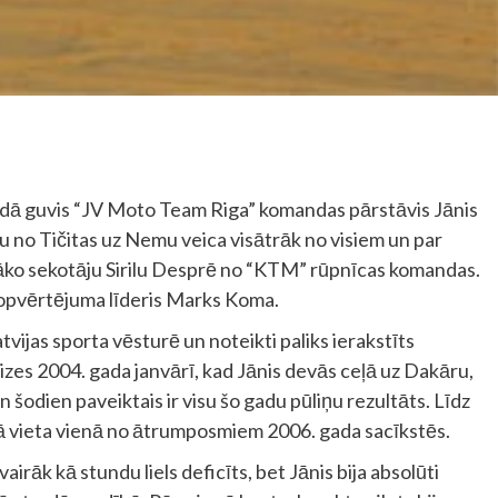
idā guvis “JV Moto Team Riga” komandas pārstāvis Jānis
 no Tičitas uz Nemu veica visātrāk no visiem un par
āko sekotāju Sirilu Desprē no “KTM” rūpnīcas komandas.
kopvērtējuma līderis Marks Koma.
Latvijas sporta vēsturē un noteikti paliks ierakstīts
izes 2004. gada janvārī, kad Jānis devās ceļā uz Dakāru,
 un šodien paveiktais ir visu šo gadu pūliņu rezultāts. Līdz
ešā vieta vienā no ātrumposmiem 2006. gada sacīkstēs.
irāk kā stundu liels deficīts, bet Jānis bija absolūti