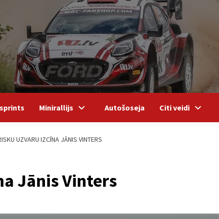
sprints
Minirallijs
Autošoseja
Citi veidi
ISKU UZVARU IZCĪNA JĀNIS VINTERS
na Jānis Vinters