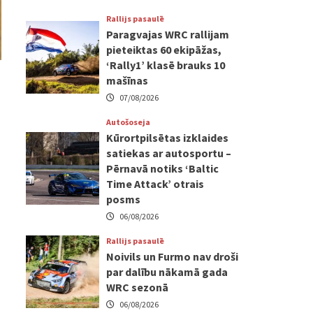
Rallijs pasaulē
Paragvajas WRC rallijam
pieteiktas 60 ekipāžas,
‘Rally1’ klasē brauks 10
mašīnas
07/08/2026
Autošoseja
Kūrortpilsētas izklaides
satiekas ar autosportu –
Pērnavā notiks ‘Baltic
Time Attack’ otrais
posms
06/08/2026
Rallijs pasaulē
Noivils un Furmo nav droši
par dalību nākamā gada
WRC sezonā
06/08/2026