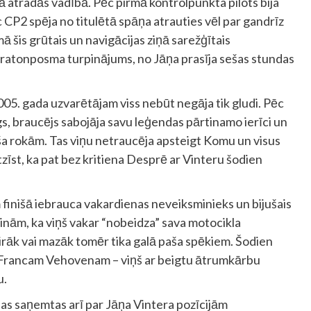
ā atradās vadībā. Pēc pirmā kontrolpunkta pilots bija
CP2 spēja no titulētā spāņa atrauties vēl par gandrīz
mā šis grūtais un navigācijas ziņā sarežģītais
aratonposma turpinājums, no Jāņa prasīja sešas stundas
2005. gada uzvarētājam viss nebūt negāja tik gludi. Pēc
gs, braucējs sabojāja savu leģendas pārtinamo ierīci un
r paša rokām. Tas viņu netraucēja apsteigt Komu un visus
tzīst, ka pat bez kritiena Desprē ar Vinteru šodien
 finišā iebrauca vakardienas neveiksminieks un bijušais
dinām, ka viņš vakar “nobeidza” sava motocikla
irāk vai mazāk tomēr tika galā paša spēkiem. Šodien
Francam Vehovenam – viņš ar beigtu ātrumkārbu
u.
ņas saņemtas arī par Jāņa Vintera pozīcijām