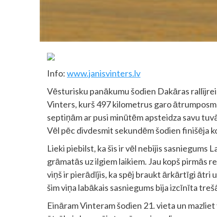
Info:
www.janisvinters.lv
Vēsturisku panākumu šodien Dakāras rallijre
Vinters, kurš 497 kilometrus garo ātrumposmu
septiņām ar pusi minūtēm apsteidza savu tuv
Vēl pēc divdesmit sekundēm šodien finišēja 
Lieki piebilst, ka šis ir vēl nebijis sasniegums 
grāmatās uz ilgiem laikiem. Jau kopš pirmās re
viņš ir pierādījis, ka spēj braukt ārkārtīgi ātri
šim viņa labākais sasniegums bija izcīnīta tr
Eināram Vinteram šodien 21. vieta un mazliet va