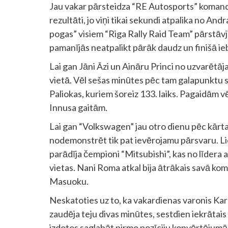
Jau vakar pārsteidza “RE Autosports” komand
rezultāti, jo viņi tikai sekundi atpalika no An
pogas” visiem “Riga Rally Raid Team” pārstāvji
pamanījās neatpalikt pārāk daudz un finišā ie
Lai gan Jāni Āzi un Aināru Princi no uzvarētāja S
vietā. Vēl sešas minūtes pēc tam galapunktu s
Paliokas, kuriem šoreiz 133. laiks. Pagaidām 
Innusa gaitām.
Lai gan “Volkswagen” jau otro dienu pēc kārta
nodemonstrēt tik pat ievērojamu pārsvaru. L
parādīja čempioni “Mitsubishi”, kas no līder
vietas. Nani Roma atkal bija ātrākais savā kom
Masuoku.
Neskatoties uz to, ka vakardienas varonis K
zaudēja teju divas minūtes, sestdien iekrātais 
izdotos saglabāt pirmo pozīciju kopvērtējumā