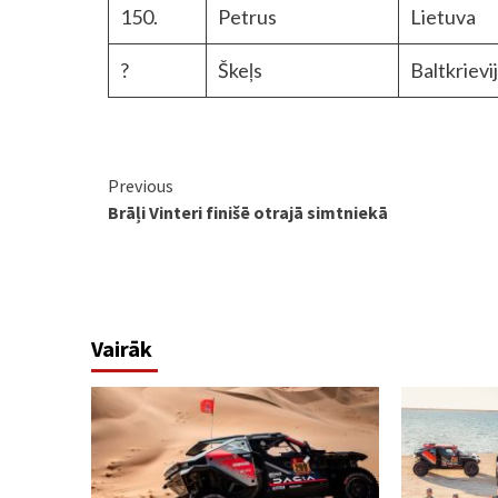
150.
Petrus
Lietuva
?
Škeļs
Baltkrievi
Continue
Previous
Brāļi Vinteri finišē otrajā simtniekā
Reading
Vairāk