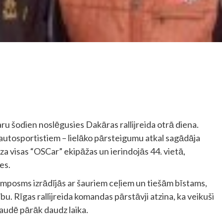
u šodien noslēgusies Dakāras rallijreida otrā diena.
 autosportistiem – lielāko pārsteigumu atkal sagādāja
dza visas “OSCar” ekipāžas un ierindojās 44. vietā,
es.
umposms izrādījās ar šauriem ceļiem un tiešām bīstams,
u. Rīgas rallijreida komandas pārstāvji atzina, ka veikuši
zaudē pārāk daudz laika.