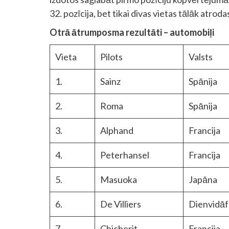
32. pozīcija, bet tikai divas vietas tālāk atrod
Otrā ātrumposma rezultāti – automobiļi
Vieta
Pilots
Valsts
1.
Sainz
Spānija
2.
Roma
Spānija
3.
Alphand
Francija
4.
Peterhansel
Francija
5.
Masuoka
Japāna
6.
De Villiers
Dienvidāf
7.
Chicherit
Francija