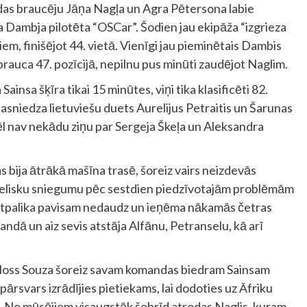
as braucēju Jāņa Nagļa un Agra Pētersona labie
dra Dambja pilotēta “OSCar”. Šodien jau ekipāža “izgrieza
em, finišējot 44. vietā. Vienīgi jau pieminētais Dambis
brauca 47. pozīcijā, nepilnu pus minūti zaudējot Naglim.
ainsa šķīra tikai 15 minūtes, viņi tika klasificēti 82.
asniedza lietuviešu duets Aurelijus Petraitis un Šarunas
vēl nav nekādu ziņu par Sergeja Škeļa un Aleksandra
s bija ātrākā mašīna trasē, šoreiz vairs neizdevās
ielisku sniegumu pēc sestdien piedzīvotajām problēmām
a atpalika pavisam nedaudz un ieņēma nākamās četras
andā un aiz sevis atstāja Alfānu, Petranselu, kā arī
arloss Souza šoreiz savam komandas biedram Sainsam
pārsvars izrādījies pietiekams, lai dodoties uz Āfriku
. No mūsējiem visaugstāk šobrīd atrodas Naglis, kuram