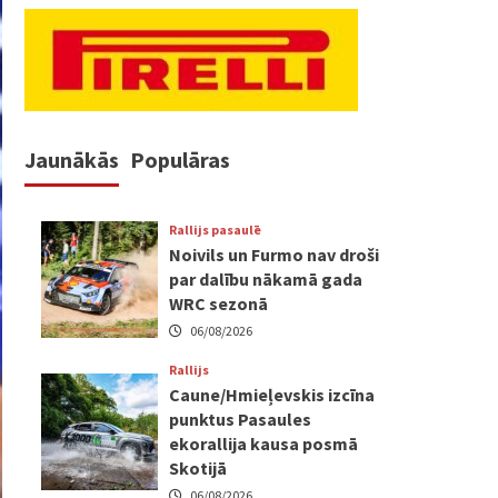
Jaunākās
Populāras
Rallijs pasaulē
Noivils un Furmo nav droši
par dalību nākamā gada
WRC sezonā
06/08/2026
Rallijs
Caune/Hmieļevskis izcīna
punktus Pasaules
ekorallija kausa posmā
Skotijā
06/08/2026