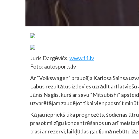
Juris Dargēvičs,
www.f1.lv
Foto: autosports.lv
Ar “Volkswagen” braucēja Karlosa Sainsa uzvar
Labus rezultātus izdevies uzrādīt arī latviešu
Jānis Naglis, kurš ar savu “Mitsubishi” apstei
uzvarētājam zaudējot tikai vienpadsmit minūt
Kā jau iepriekš tika prognozēts, šodienas ātr
prasot milzīgu koncentrēšanos un arī meistarīb
trasi ar rezervi, lai kļūdas gadījumā nebūtu jā