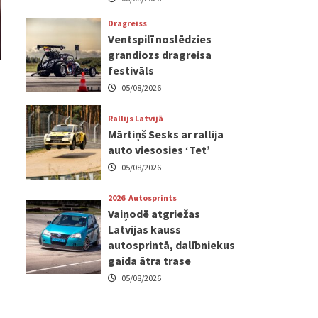
Dragreiss
Ventspilī noslēdzies
grandiozs dragreisa
festivāls
05/08/2026
Rallijs Latvijā
Mārtiņš Sesks ar rallija
auto viesosies ‘Tet’
05/08/2026
2026
Autosprints
Vaiņodē atgriežas
Latvijas kauss
autosprintā, dalībniekus
gaida ātra trase
05/08/2026