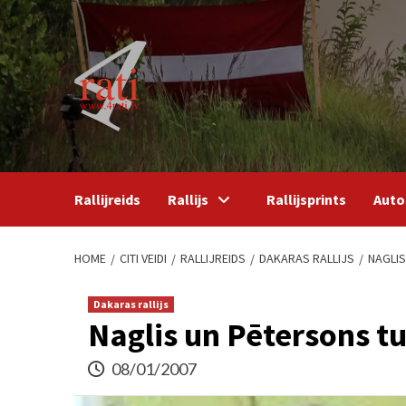
Skip
to
content
Rallijreids
Rallijs
Rallijsprints
Auto
HOME
CITI VEIDI
RALLIJREIDS
DAKARAS RALLIJS
NAGLIS
Dakaras rallijs
Naglis un Pētersons tu
08/01/2007