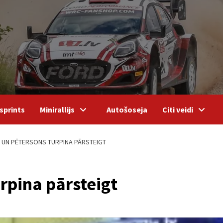
sprints
Minirallijs
Autošoseja
Citi veidi
 UN PĒTERSONS TURPINA PĀRSTEIGT
rpina pārsteigt