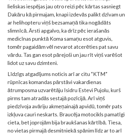
lieliskas iespējas jau otro reizi pēc kārtas sasniegt
Dakāru kā pirmajam, knapi izdevās palikt dzīvam un
ar helihopteru viņš bezsamaņā tika nogādāts
slimnīcā. Ārsti apgalvo, ka drīz pēc ierašanās
medicīnas punktā Koma samaņu esot atguvis,
tomēr pagaidām vēl nevarot atcerēties pat savu
vārdu. Tas gan esot pārejoši un jau rīt viņš varēšot
lidot uz savu dzimteni.
Līdzīgs atgadījums noticis arī ar citu “KTM”
rūpnīcas komandas pārstāvi vakardienas
ātrumposma uzvarētāju Isidru Estevi Pujolu, kurš
pirms tam atradās sestajā pozīcijā. Arī viņš
piedzīvoja avāriju akmeņainajā apvidū, tomēr pats
izkļuva cauri neskarts. Braucēja motocikls pamatīgi
cieta, bet joprojām bija braukšanas kārtībā. Tiesa,
no vietas pirmajā desmitniekā spānim līdz ar to arī