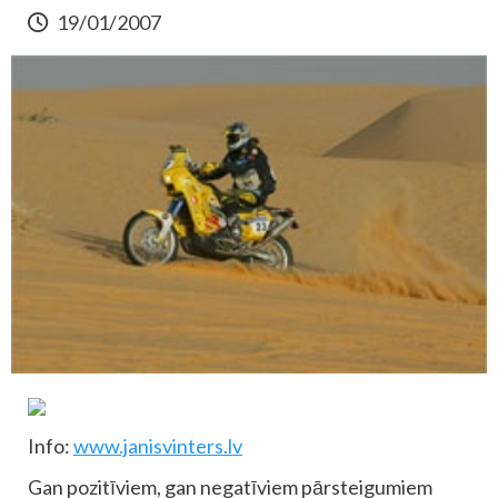
19/01/2007
Info:
www.janisvinters.lv
Gan pozitīviem, gan negatīviem pārsteigumiem