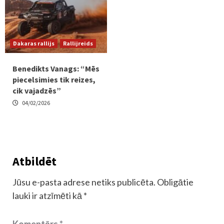
Dakaras rallijs
Rallijreids
Benedikts Vanags: “Mēs
piecelsimies tik reizes,
cik vajadzēs”
04/02/2026
Atbildēt
Jūsu e-pasta adrese netiks publicēta.
Obligātie
lauki ir atzīmēti kā
*
Komentārs
*