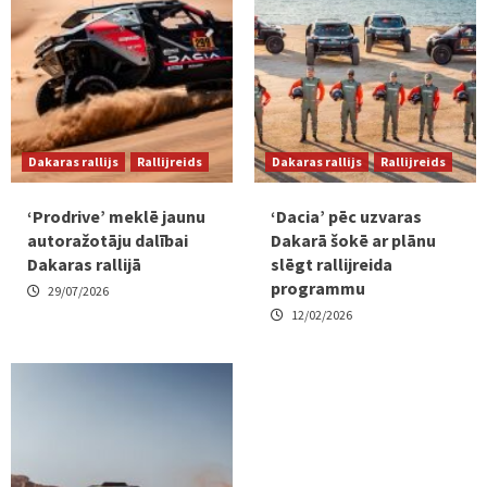
Dakaras rallijs
Rallijreids
Dakaras rallijs
Rallijreids
‘Prodrive’ meklē jaunu
‘Dacia’ pēc uzvaras
autoražotāju dalībai
Dakarā šokē ar plānu
Dakaras rallijā
slēgt rallijreida
programmu
29/07/2026
12/02/2026