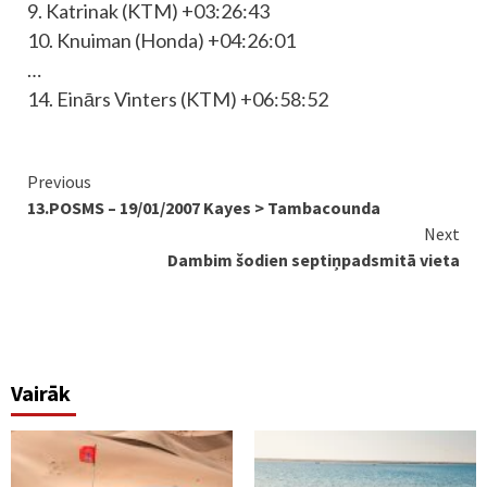
9. Katrinak (KTM) +03:26:43
10. Knuiman (Honda) +04:26:01
…
14. Einārs Vinters (KTM) +06:58:52
Continue
Previous
13.POSMS – 19/01/2007 Kayes > Tambacounda
Reading
Next
Dambim šodien septiņpadsmitā vieta
Vairāk