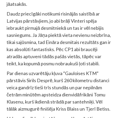
jāatsakās.
Daudz priecīgāki notikumi risinājās saistībā ar
Latvijas pārstāvjiem, jo abi brāļi Vinteri spēja
iebraukt pirmajā desmitniekā un tas ir vēl nebijis
sasniegums. Ja Jāņa piektā vieta nevienu neizbrīna,
tikai sajūsmina, tad Eināra desmitais rezultāts gan ir
kas absolūti fantastisks. Pēc CP1 abi braucēji
atradās aptuveni tādās pašās vietās, tāpēc var
teikt, ka kopumā posmu nobraukuši ļoti stabili.
Par dienas uzvarētāju kļuva “Gauloises KTM”
pārstāvis Sirils Desprē, kurš 260 kilometru distanci
veica gandrīz tieši trīs stundās un par nepilnām
četrām minūtēm apsteidza dienvidāfrikāni Tomu
Klasenu, kurš ikdienā strādā par santehniķi. Vēl
tālāk aizmugurē finišēja Kriss Blaiss un Tjerī Betiss.