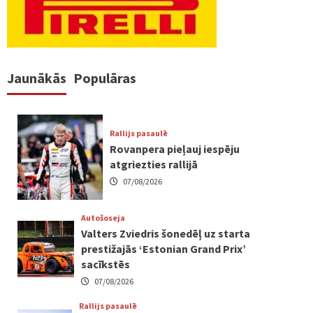
Jaunākās
Populāras
Rallijs pasaulē
Rovanpera pieļauj iespēju
atgriezties rallijā
07/08/2026
Autošoseja
Valters Zviedris šonedēļ uz starta
prestižajās ‘Estonian Grand Prix’
sacīkstēs
07/08/2026
Rallijs pasaulē