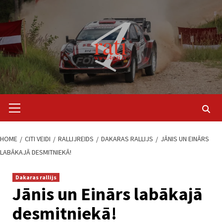
Skip
to
content
Primary
Menu
HOME
CITI VEIDI
RALLIJREIDS
DAKARAS RALLIJS
JĀNIS UN EINĀRS
LABĀKAJĀ DESMITNIEKĀ!
Dakaras rallijs
Jānis un Einārs labākajā
desmitniekā!