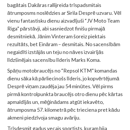
bagātais Dakāras rallijreida trīspadsmitais
ātrumposms noslēdzies ar Sirila Desprē uzvaru. Vēl
vienu fantastisku dienu aizvadījuši “JV Moto Team
Riga” pārstāvji, abi sasniedzot finišu pirmajā
desmitniekā. Jānim Vinteram šoreiz piektais
rezultāts, bet Eināram – desmitais. No sacensībām
negaidīti izstājās un teju no nāves izvairījās
līdzšinējais sacensību līderis Marks Koma.
Spāņu motobraucējs no “Repsol KTM” komandas
dienu sāka kā pārliecinošs līderis, jo kopvērtējumā
Desprē viņam zaudēja jau 54 minūtes. Vēl pirms
pirmā kontrolpunkta braucējs otro dienu pēc kārtas
apmaldījās un, mēģinādams atgūt iekavēto,
ātrumposma 57. kilometrā pēc trieciena pret kādu
akmeni piedzīvoja smagu avāriju.
Trīsdesmit gadus vecais sportists, kuram bija