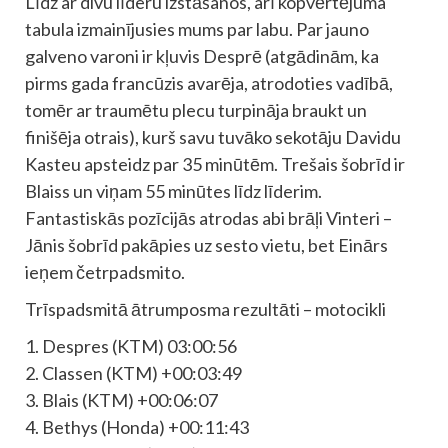
Līdz ar divu līderu izstāšanos, arī kopvērtējuma
tabula izmainījusies mums par labu. Par jauno
galveno varoni ir kļuvis Desprē (atgādinām, ka
pirms gada francūzis avarēja, atrodoties vadībā,
tomēr ar traumētu plecu turpināja braukt un
finišēja otrais), kurš savu tuvāko sekotāju Davidu
Kasteu apsteidz par 35 minūtēm. Trešais šobrīd ir
Blaiss un viņam 55 minūtes līdz līderim.
Fantastiskās pozīcijās atrodas abi brāļi Vinteri –
Jānis šobrīd pakāpies uz sesto vietu, bet Einārs
ieņem četrpadsmito.
Trīspadsmitā ātrumposma rezultāti – motocikli
1. Despres (KTM) 03:00:56
2. Classen (KTM) +00:03:49
3. Blais (KTM) +00:06:07
4. Bethys (Honda) +00:11:43