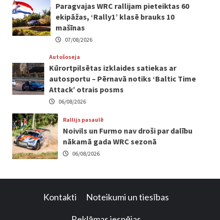
Paragvajas WRC rallijam pieteiktas 60
ekipāžas, ‘Rally1’ klasē brauks 10
mašīnas
07/08/2026
Autošoseja
Kūrortpilsētas izklaides satiekas ar
autosportu – Pērnavā notiks ‘Baltic Time
Attack’ otrais posms
06/08/2026
Rallijs pasaulē
Noivils un Furmo nav droši par dalību
nākamā gada WRC sezonā
06/08/2026
Kontakti
Noteikumi un tiesības
Reklāmas iespējas