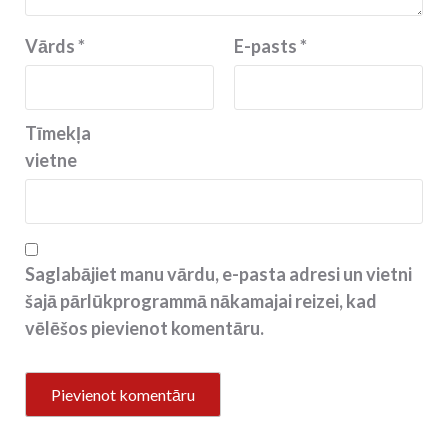
Vārds
*
E-pasts
*
Tīmekļa
vietne
Saglabājiet manu vārdu, e-pasta adresi un vietni
šajā pārlūkprogrammā nākamajai reizei, kad
vēlēšos pievienot komentāru.