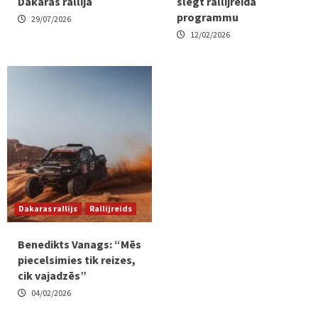
Dakaras rallijā
slēgt rallijreida
programmu
29/07/2026
12/02/2026
Dakaras rallijs
Rallijreids
Benedikts Vanags: “Mēs
piecelsimies tik reizes,
cik vajadzēs”
04/02/2026