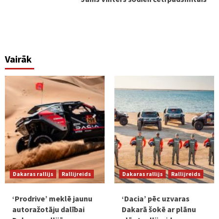
Vairāk
Dakaras rallijs
Rallijreids
Dakaras rallijs
Rallijreids
‘Prodrive’ meklē jaunu
‘Dacia’ pēc uzvaras
autoražotāju dalībai
Dakarā šokē ar plānu