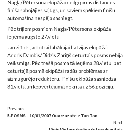
Nagļa/Pētersona ekipāžai neilgi pirms distances
finiša sabojājies sajūgs, un saviem spēkiem finišu
automašīna nespēja sasniegt.
Pēc trijiem posmiem Nagļa/Pētersona ekipāža
ieņēma augsto 27.vietu.
Jau ziņots, arī otrai labākajai Latvijas ekipāžai
Andris Dambis/Didzis Zariņš ceturtais posms nebija
veiksmīgs. Pēc trešā posma tā ieņēma 28.vietu, bet
ceturtajā posmā ekipāžai radās problēmas ar
aizmugurējo reduktoru. Finišu ekipāža sasniedza
81.vietā un kopvērtējumā nokrita uz 56.pozīciju.
Continue
Previous
5.POSMS – 10/01/2007 Ouarzazate > Tan Tan
Reading
Next
Jānis Vinters šodien četrpadsmitais