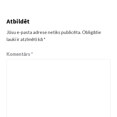
Atbildēt
Jūsu e-pasta adrese netiks publicēta.
Obligātie
lauki ir atzīmēti kā
*
Komentārs
*