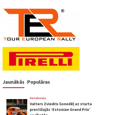
Jaunākās
Populāras
Autošoseja
Valters Zviedris šonedēļ uz starta
prestižajās ‘Estonian Grand Prix’