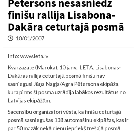
Pētersons nesasniedz
finišu rallija Lisabona-
Dakāra ceturtajā posmā
10/01/2007
Info:
www.leta.lv
Kvarzazate (Maroka), 10.janv., LETA. Lisabonas-
Dakāras rallija ceturtajā posmā finišu nav
sasniegusi Jāņa Nagļa/Agra Pētersona ekipāža,
kura pirms šī posma uzrādīja labākos rezultātus no
Latvijas ekipāžām.
Sacensību organizatori vēsta, ka finišu ceturtajā
posmā sasniegušas 138 automašīnu ekipāžas, kas ir
par 50 mazāk nekā dienu iepriekš trešajā posmā.