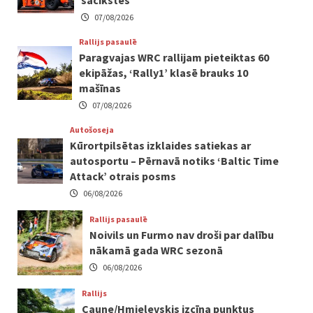
sacīkstēs
07/08/2026
Rallijs pasaulē
Paragvajas WRC rallijam pieteiktas 60
ekipāžas, ‘Rally1’ klasē brauks 10
mašīnas
07/08/2026
Autošoseja
Kūrortpilsētas izklaides satiekas ar
autosportu – Pērnavā notiks ‘Baltic Time
Attack’ otrais posms
06/08/2026
Rallijs pasaulē
Noivils un Furmo nav droši par dalību
nākamā gada WRC sezonā
06/08/2026
Rallijs
Caune/Hmieļevskis izcīna punktus