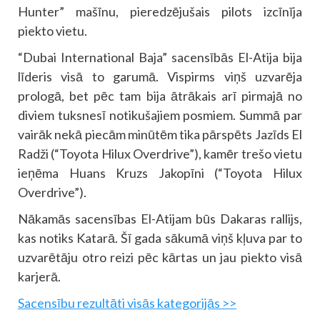
Hunter” mašīnu, pieredzējušais pilots izcīnīja
piekto vietu.
“Dubai International Baja” sacensībās El-Atija bija
līderis visā to garumā. Vispirms viņš uzvarēja
prologā, bet pēc tam bija ātrākais arī pirmajā no
diviem tuksnesī notikušajiem posmiem. Summā par
vairāk nekā piecām minūtēm tika pārspēts Jazīds El
Radži (“Toyota Hilux Overdrive”), kamēr trešo vietu
ieņēma Huans Kruzs Jakopīni (“Toyota Hilux
Overdrive”).
Nākamās sacensības El-Atijam būs Dakaras rallijs,
kas notiks Katarā. Šī gada sākumā viņš kļuva par to
uzvarētāju otro reizi pēc kārtas un jau piekto visā
karjerā.
Sacensību rezultāti visās kategorijās >>