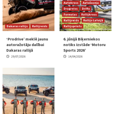
Autokross
Autošoseja
Dragreiss
Drifts
Formulas
Rallijkross
Rallijreids
Rallijs Latvijā
Dakaras rallijs
Rallijreids
Rallijsprints
‘Prodrive’ meklē jaunu
6. jūnijā Biķerniekos
autoražotāju dalībai
notiks izstāde ‘Motoru
Dakaras rallijā
Sports 2026’
29/07/2026
14/04/2026