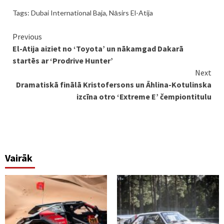
Tags:
Dubai International Baja
,
Nāsirs El-Atija
Continue
Previous
El-Atija aiziet no ‘Toyota’ un nākamgad Dakarā
Reading
startēs ar ‘Prodrive Hunter’
Next
Dramatiskā finālā Kristofersons un Āhlina-Kotulinska
izcīna otro ‘Extreme E’ čempiontitulu
Vairāk