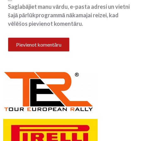
Saglabājiet manu vārdu, e-pasta adresi un vietni
šajā pārlūkprogrammā nākamajai reizei, kad
vēlēšos pievienot komentāru.