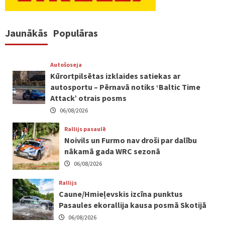
Jaunākās
Populāras
Autošoseja
Kūrortpilsētas izklaides satiekas ar
autosportu – Pērnavā notiks ‘Baltic Time
Attack’ otrais posms
06/08/2026
Rallijs pasaulē
Noivils un Furmo nav droši par dalību
nākamā gada WRC sezonā
06/08/2026
Rallijs
Caune/Hmieļevskis izcīna punktus
Pasaules ekorallija kausa posmā Skotijā
06/08/2026