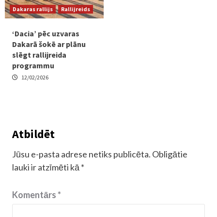
Dakaras rallijs
Rallijreids
‘Dacia’ pēc uzvaras
Dakarā šokē ar plānu
slēgt rallijreida
programmu
12/02/2026
Atbildēt
Jūsu e-pasta adrese netiks publicēta.
Obligātie
lauki ir atzīmēti kā
*
Komentārs
*