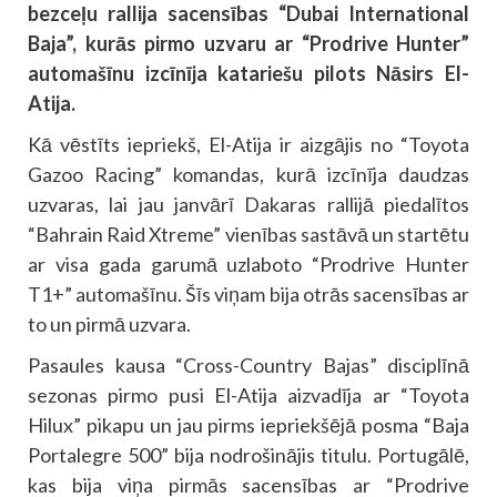
bezceļu rallija sacensības “Dubai International
Baja”, kurās pirmo uzvaru ar “Prodrive Hunter”
automašīnu izcīnīja katariešu pilots Nāsirs El-
Atija.
Kā vēstīts iepriekš, El-Atija ir aizgājis no “Toyota
Gazoo Racing” komandas, kurā izcīnīja daudzas
uzvaras, lai jau janvārī Dakaras rallijā piedalītos
“Bahrain Raid Xtreme” vienības sastāvā un startētu
ar visa gada garumā uzlaboto “Prodrive Hunter
T1+” automašīnu. Šīs viņam bija otrās sacensības ar
to un pirmā uzvara.
Pasaules kausa “Cross-Country Bajas” disciplīnā
sezonas pirmo pusi El-Atija aizvadīja ar “Toyota
Hilux” pikapu un jau pirms iepriekšējā posma “Baja
Portalegre 500” bija nodrošinājis titulu. Portugālē,
kas bija viņa pirmās sacensības ar “Prodrive