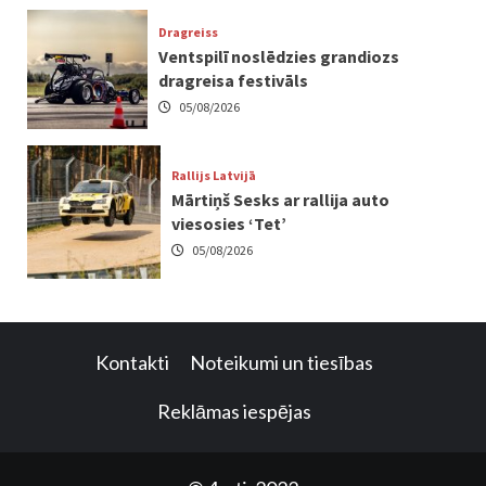
Dragreiss
Ventspilī noslēdzies grandiozs
dragreisa festivāls
05/08/2026
Rallijs Latvijā
Mārtiņš Sesks ar rallija auto
viesosies ‘Tet’
05/08/2026
Kontakti
Noteikumi un tiesības
Reklāmas iespējas