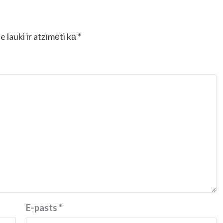
e lauki ir atzīmēti kā
*
E-pasts
*