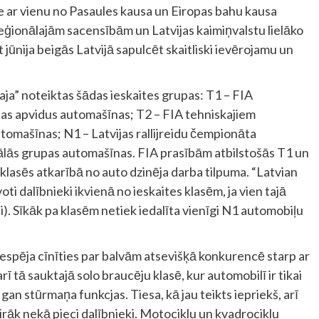
ne ar vienu no Pasaules kausa un Eiropas bahu kausa
reģionālajām sacensībām un Latvijas kaimiņvalstu lielāko
ūnija beigās Latvijā sapulcēt skaitliski ievērojamu un
aja” noteiktas šādas ieskaites grupas: T1 – FIA
tas apvidus automašīnas; T2 – FIA tehniskajiem
tomašīnas; N1 – Latvijas rallijreidu čempionāta
ālās grupas automašīnas. FIA prasībām atbilstošās T1 un
 klasēs atkarībā no auto dzinēja darba tilpuma. “Latvian
ti dalībnieki ikvienā no ieskaites klasēm, ja vien tajā
ci). Sīkāk pa klasēm netiek iedalīta vienīgi N1 automobiļu
iespēja cīnīties par balvām atsevišķā konkurencē starp ar
 tā sauktajā solo braucēju klasē, kur automobilī ir tikai
, gan stūrmaņa funkcjas. Tiesa, kā jau teikts iepriekš, arī
airāk nekā pieci dalībnieki. Motociklu un kvadrociklu