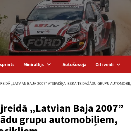
sprints
Minirallijs
Autošoseja
Citi veidi
JREIDĀ „LATVIAN BAJA 2007” ATSEVIŠĶA IESKAITE DAŽĀDU GRUPU AUTOMOBI
lijreidā „Latvian Baja 2007”
ažādu grupu automobiļiem,
ocikliem