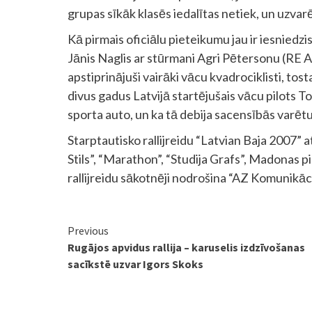
grupas sīkāk klasēs iedalītas netiek, un uzvarē
Kā pirmais oficiālu pieteikumu jau ir iesniedz
Jānis Naglis ar stūrmani Agri Pētersonu (RE A
apstiprinājuši vairāki vācu kvadrociklisti, to
divus gadus Latvijā startējušais vācu pilots Tom
sporta auto, un ka tā debija sacensībās varētu 
Starptautisko rallijreidu “Latvian Baja 2007” a
Stils”, “Marathon”, “Studija Grafs”, Madonas 
rallijreidu sākotnēji nodrošina “AZ Komunikāci
Continue
Previous
Rugājos apvidus rallija – karuselis izdzīvošanas
Reading
sacīkstē uzvar Igors Skoks