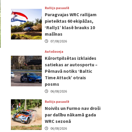
Rallijs pasaulē
Paragvajas WRC rallijam
pieteiktas 60 ekipāžas,
‘Rally1’ klasē brauks 10
mašīnas
07/08/2026
Autošoseja
Kūrortpilsētas izklaides
satiekas ar autosportu –
Pērnavā notiks ‘Baltic
Time Attack’ otrais
posms
06/08/2026
Rallijs pasaulē
Noivils un Furmo nav droši
par dalību nākamā gada
WRC sezonā
06/08/2026