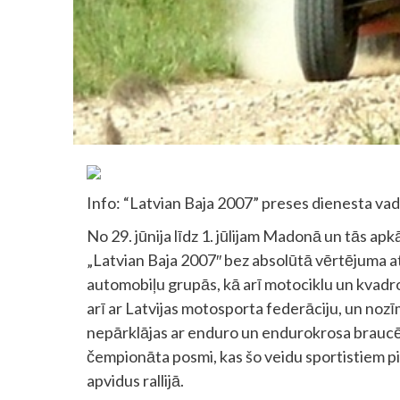
Info: “Latvian Baja 2007” preses dienesta vad
No 29. jūnija līdz 1. jūlijam Madonā un tās apk
„Latvian Baja 2007″ bez absolūtā vērtējuma ats
automobiļu grupās, kā arī motociklu un kvadr
arī ar Latvijas motosporta federāciju, un nozīmī
nepārklājas ar enduro un endurokrosa braucēj
čempionāta posmi, kas šo veidu sportistiem pi
apvidus rallijā.