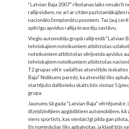
“Latvian Baja 2007” rīkošanas laiks nesakrīt 
rallijreidiem, ne arī ar citām pazīstamākajām 
nacionālo čempionātu posmiem. Tas ļauj cerēt j
spēcīgu apvidus rallija braucēju sastāvu.
Vieglo automobiļu grupā rallijreidā “Latvian B
tehniskajiem noteikumiem atbilstošas uzlabo
noteikumiem atbilstošas sērijveida apvidus au
tehniskajiem noteikumiem atbilstošas nacion
T2 grupas vēl ir sadalītas atsevišķās ieskaites
Baja” Nolikums paredz, ka atsevišķi tiks apbalvo
startējušo dalībnieku skaits būs vismaz 5 (pie
grupa.
Jaunums šā gada “Latvian Baja” vērtējumā ir, 
dīzeļdzinējiem apgādātiem automobiļiem, kā arī
viens sportists, kas vienlaicīgi pilda gan pilota
šīs nominācijas tiks apbalvotas, ja klasē būs v