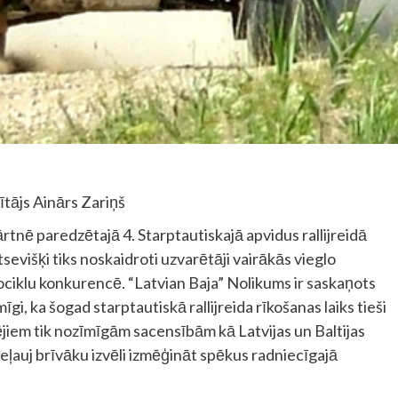
ītājs Ainārs Zariņš
ārtnē paredzētajā 4. Starptautiskajā apvidus rallijreidā
evišķi tiks noskaidroti uzvarētāji vairākās vieglo
ociklu konkurencē. “Latvian Baja” Nolikums ir saskaņots
gi, ka šogad starptautiskā rallijreida rīkošanas laiks tieši
iem tik nozīmīgām sacensībām kā Latvijas un Baltijas
eļauj brīvāku izvēli izmēģināt spēkus radniecīgajā