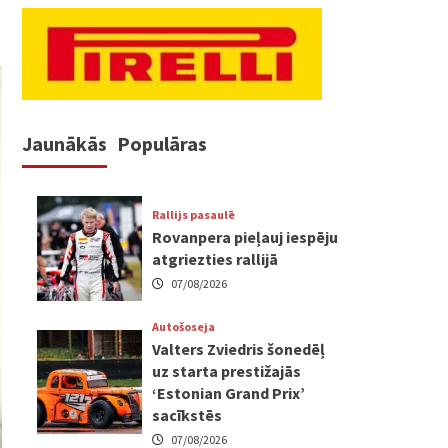
Jaunākās
Populāras
Rallijs pasaulē
Rovanpera pieļauj iespēju
atgriezties rallijā
07/08/2026
Autošoseja
Valters Zviedris šonedēļ
uz starta prestižajās
‘Estonian Grand Prix’
sacīkstēs
07/08/2026