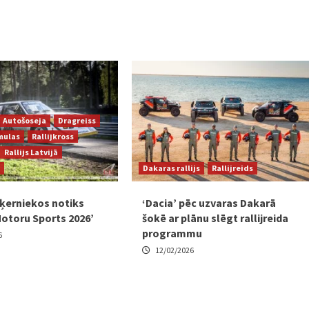
Autošoseja
Dragreiss
mulas
Rallijkross
Rallijs Latvijā
Dakaras rallijs
Rallijreids
Biķerniekos notiks
‘Dacia’ pēc uzvaras Dakarā
Motoru Sports 2026’
šokē ar plānu slēgt rallijreida
programmu
6
12/02/2026