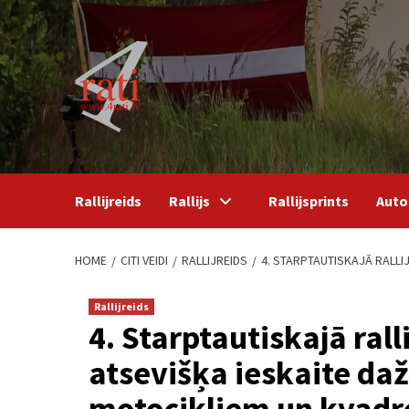
Skip
to
content
Rallijreids
Rallijs
Rallijsprints
Auto
HOME
CITI VEIDI
RALLIJREIDS
4. STARPTAUTISKAJĀ RALLI
Rallijreids
4. Starptautiskajā ral
atsevišķa ieskaite d
motocikliem un kvadr