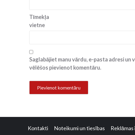
Tīmekļa
vietne
Saglabājiet manu vārdu, e-pasta adresi un v
vēlēšos pievienot komentāru.
Kontakti
Noteikumi un tiesības
Reklāmas 