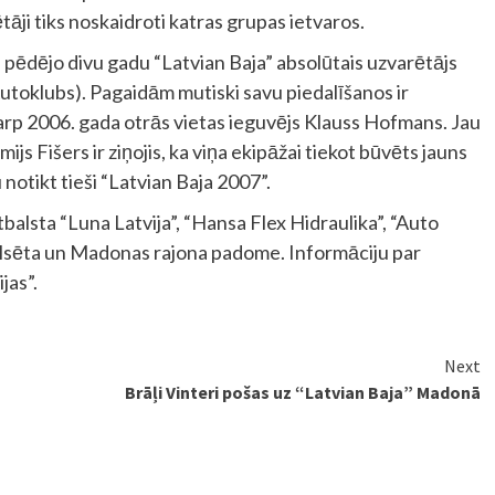
tāji tiks noskaidroti katras grupas ietvaros.
is pēdējo divu gadu “Latvian Baja” absolūtais uzvarētājs
utoklubs). Pagaidām mutiski savu piedalīšanos ir
starp 2006. gada otrās vietas ieguvējs Klauss Hofmans. Jau
ijs Fišers ir ziņojis, ka viņa ekipāžai tiekot būvēts jauns
notikt tieši “Latvian Baja 2007”.
tbalsta “Luna Latvija”, “Hansa Flex Hidraulika”, “Auto
pilsēta un Madonas rajona padome. Informāciju par
jas”.
Next
Brāļi Vinteri pošas uz “Latvian Baja” Madonā