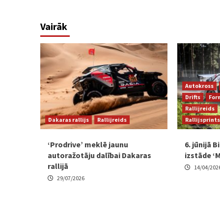
Vairāk
Autokross
Drifts
For
Rallijreids
Dakaras rallijs
Rallijreids
Rallijsprints
‘Prodrive’ meklē jaunu
6. jūnijā 
autoražotāju dalībai Dakaras
izstāde ‘
rallijā
14/04/202
29/07/2026