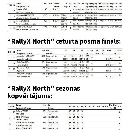
“RallyX North” ceturtā posma fināls:
“RallyX North” sezonas
kopvērtējums: