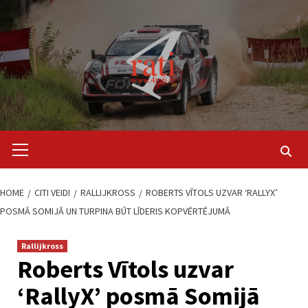
Skip
to
content
Primary
Menu
HOME
CITI VEIDI
RALLIJKROSS
ROBERTS VĪTOLS UZVAR ‘RALLYX’
POSMĀ SOMIJĀ UN TURPINA BŪT LĪDERIS KOPVĒRTĒJUMĀ
Rallijkross
Roberts Vītols uzvar
‘RallyX’ posmā Somijā