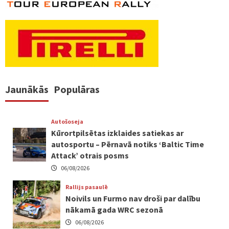
Jaunākās
Populāras
Autošoseja
Kūrortpilsētas izklaides satiekas ar
autosportu – Pērnavā notiks ‘Baltic Time
Attack’ otrais posms
06/08/2026
Rallijs pasaulē
Noivils un Furmo nav droši par dalību
nākamā gada WRC sezonā
06/08/2026