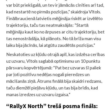
var būt priekšgalā, un tev ir jāmācās cīnīties arī tad,
kad nestartē no pirmās pozīcijas,” skaidroja Vītols.
Finālbraucienā latvietis mēģināja riskēt ar izvēlēto
trajektoriju, taču tas neatmaksājās: “Startā
mēģināju kaut ko no ārpuses ar citu trajektoriju, bet
tas nenostrādāja, kā plānots. No tā brīža man visu
laiku bija jācīnās, lai atgūtu zaudētās pozīcijas.”
Neskatoties uz kļūdu otrajā aplī, kas izdzēsa cerības
uz uzvaru, Vītols saglabā optimismu un 10 punktu
pārsvaru kopvērtējumā: “Pat bez uzvaras šī paliek
par ļoti pozitīvu nedēļas nogali pieredzes un
mācīšanās ziņā. Ātrums finālā bija skaidri redzams,
taču diemžēl pieļāvu kļūdu, un tas bija brīdis, kad
manas izredzes uz uzvaru izgaisa.”
“RallyX North” trešā posma fināls: