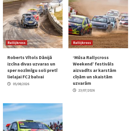
Rallijkross
Rallijkross
Roberts Vītols Dānijā
‘Mūsa Rallycross
izcīna divas uzvaras un
Weekend’ festivāls
sper nozīmīgu soli pretī
aizvadīts ar karstām
lielajai FC2 balvai
cīņām un skaistām
uzvarām
05/08/2026
23/07/2026