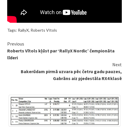
Tags:
RallyX
,
Roberts Vītols
Continue
Previous
Roberts Vītols kļūst par ‘RallyX Nordic’ čempionāta
Reading
līderi
Next
Bakerūdam pirmā uzvara pēc četru gadu pauzes,
Gabrāns aiz pjedestāla RX4 klasē