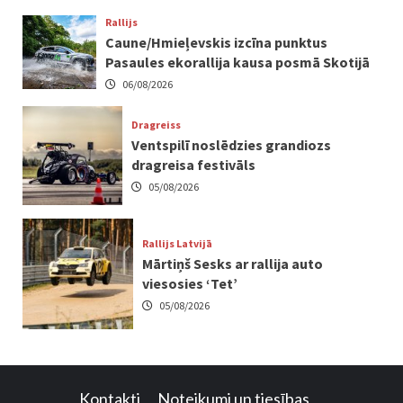
Rallijs
Caune/Hmieļevskis izcīna punktus
Pasaules ekorallija kausa posmā Skotijā
06/08/2026
Dragreiss
Ventspilī noslēdzies grandiozs
dragreisa festivāls
05/08/2026
Rallijs Latvijā
Mārtiņš Sesks ar rallija auto
viesosies ‘Tet’
05/08/2026
Kontakti
Noteikumi un tiesības