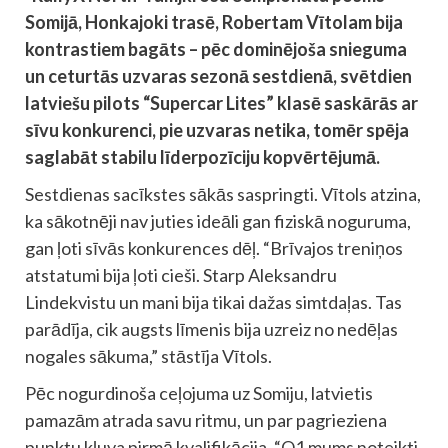
Somijā, Honkajoki trasē, Robertam Vītolam bija
kontrastiem bagāts – pēc dominējoša snieguma
un ceturtās uzvaras sezonā sestdienā, svētdien
latviešu pilots “Supercar Lites” klasē saskārās ar
sīvu konkurenci, pie uzvaras netika, tomēr spēja
saglabāt stabilu līderpozīciju kopvērtējumā.
Sestdienas sacīkstes sākās saspringti. Vītols atzina,
ka sākotnēji nav juties ideāli gan fiziskā noguruma,
gan ļoti sīvās konkurences dēļ. “Brīvajos treniņos
atstatumi bija ļoti cieši. Starp Aleksandru
Lindekvistu un mani bija tikai dažas simtdaļas. Tas
parādīja, cik augsts līmenis bija uzreiz no nedēļas
nogales sākuma,” stāstīja Vītols.
Pēc nogurdinoša ceļojuma uz Somiju, latvietis
pamazām atrada savu ritmu, un par pagrieziena
punktu kļuva pirmā kvalifikācija. “Q1 mums noteikti