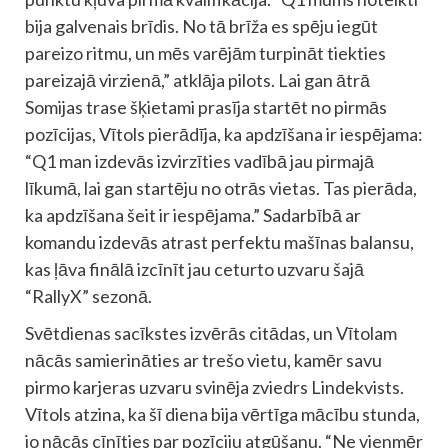
bija galvenais brīdis. No tā brīža es spēju iegūt
pareizo ritmu, un mēs varējām turpināt tiekties
pareizajā virzienā,” atklāja pilots. Lai gan ātrā
Somijas trase šķietami prasīja startēt no pirmās
pozīcijas, Vītols pierādīja, ka apdzīšana ir iespējama:
“Q1 man izdevās izvirzīties vadībā jau pirmajā
līkumā, lai gan startēju no otrās vietas. Tas pierāda,
ka apdzīšana šeit ir iespējama.” Sadarbībā ar
komandu izdevās atrast perfektu mašīnas balansu,
kas ļāva finālā izcīnīt jau ceturto uzvaru šajā
“RallyX” sezonā.
Svētdienas sacīkstes izvērās citādas, un Vītolam
nācās samierināties ar trešo vietu, kamēr savu
pirmo karjeras uzvaru svinēja zviedrs Lindekvists.
Vītols atzina, ka šī diena bija vērtīga mācību stunda,
jo nācās cīnīties par pozīciju atgūšanu. “Ne vienmēr