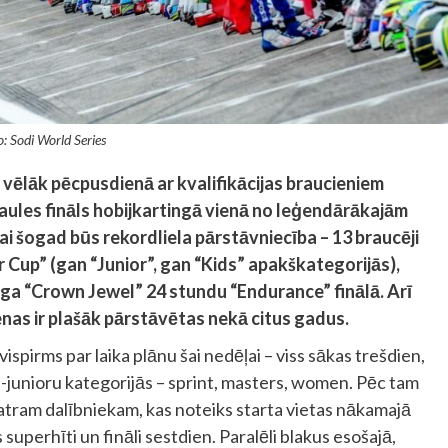
o: Sodi World Series
un vēlāk pēcpusdienā ar kvalifikācijas braucieniem
aules fināls hobijkartingā vienā no leģendārākajām
i šogad būs rekordliela pārstāvniecība – 13 braucēji
r Cup” (gan “Junior”, gan “Kids” apakškategorijās),
ga “Crown Jewel” 24 stundu “Endurance” finālā. Arī
nas ir plašāk pārstāvētas nekā citus gadus.
spirms par laika plānu šai nedēļai – viss sākas trešdien,
e-junioru kategorijās – sprint, masters, women. Pēc tam
katram dalībniekam, kas noteiks starta vietas nākamajā
 superhīti un fināli sestdien. Paralēli blakus esošajā,