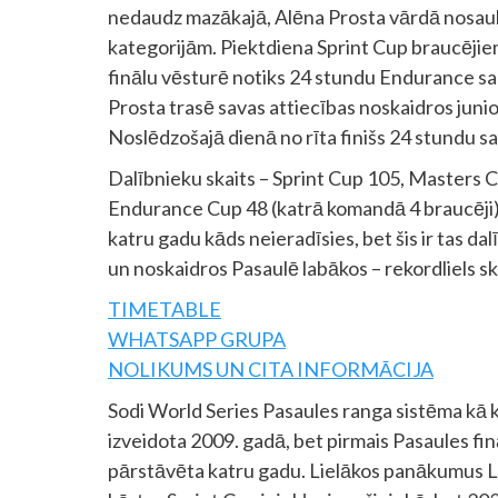
nedaudz mazākajā, Alēna Prosta vārdā nosaukta
kategorijām. Piektdiena Sprint Cup braucējiem
finālu vēsturē notiks 24 stundu Endurance sac
Prosta trasē savas attiecības noskaidros junior
Noslēdzošajā dienā no rīta finišs 24 stundu sac
Dalībnieku skaits – Sprint Cup 105, Masters 
Endurance Cup 48 (katrā komandā 4 braucēji).
katru gadu kāds neieradīsies, bet šis ir tas da
un noskaidros Pasaulē labākos – rekordliels s
TIMETABLE
WHATSAPP GRUPA
NOLIKUMS UN CITA INFORMĀCIJA
Sodi World Series Pasaules ranga sistēma kā 
izveidota 2009. gadā, bet pirmais Pasaules fin
pārstāvēta katru gadu. Lielākos panākumus Lat