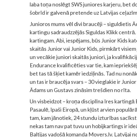
laba toņa noslēgt SWS juniores karjeru, bet 
šobrīd ir galvenā pretende uz Latvijas ceļazīm
Junioros mums vēl divi braucēji – siguldietis 
kartingu sadraudzzējās Siguldas Klikk centrā. 
kartingam. Abi, iespējams, būs Junior Kids kate
skaitās Junior vai Junior Kids, pirmkārt visie
un vecākie juniori skaitās juniori, ja kvalifikāc
Endurance kvalificēties var tie, kam iepriekšē
bet tas tā šķiet kamēr iedziļinās. Tad nu nonāk
un tas ir braucēja svars – 30 vieglakie ir Juni
Ādams un Gustavs zināsim trešdien no rīta.
Un visbeidzot – kroņa disciplīna īres kartingā 
Pasaulē, īpaši Eiropā, un kļūst arvien populārā
tam, kam jānotiek, 24 stundu izturības sacīkst
nekas tam nav pat tuvu un hobijkartings ir ideā
Baltijas vadošā komanda Movers.lv. Latvijai n