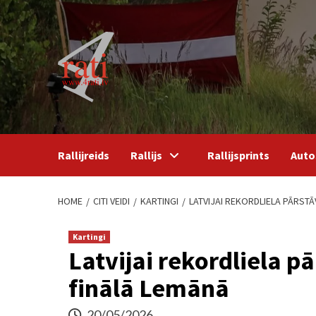
Skip
to
content
Rallijreids
Rallijs
Rallijsprints
Auto
HOME
CITI VEIDI
KARTINGI
LATVIJAI REKORDLIELA PĀRST
Kartingi
Latvijai rekordliela 
finālā Lemānā
20/05/2026