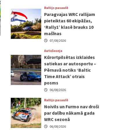
Rallijs pasaulē
Paragvajas WRC rallijam
pieteiktas 60 ekipāžas,
‘Rally1’ klasē brauks 10
mašīnas
07/08/2026
Autošoseja
Kūrortpilsētas izklaides
satiekas ar autosportu –
Pērnavā notiks ‘Baltic
Time Attack’ otrais
posms
06/08/2026
Rallijs pasaulē
Noivils un Furmo nav droši
par dalību nākamā gada
WRC sezonā
06/08/2026