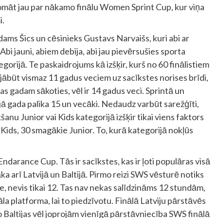
domāt jau par nākamo finālu Women Sprint Cup, kur viņa
i.
Ādams Šics un cēsinieks Gustavs Narvaišs, kuri abi ar
Abi jauni, abiem debija, abi jau pievērsušies sporta
gorijā. Te paskaidrojums kā izšķir, kurš no 60 finālistiem
m jābūt vismaz 11 gadus veciem uz sacīkstes norises brīdi,
ijas gadam sākoties, vēl ir 14 gadus veci. Sprintā un
jā gada palika 15 un vecāki. Nedaudz varbūt sarežģīti,
šanu Junior vai Kids kategorijā izšķir tikai viens faktors
or Kids, 30 smagākie Junior. To, kurā kategorijā nokļūs
Endarance Cup. Tās ir sacīkstes, kas ir ļoti populāras visā
ka arī Latvijā un Baltijā. Pirmo reizi SWS vēsturē notiks
e, nevis tikai 12. Tas nav nekas salīdzināms 12 stundām,
la platforma, lai to piedzīvotu. Finālā Latviju pārstāvēs
o Baltijas vēl joprojām vienīgā pārstāvniecība SWS finālā