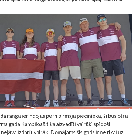
da rangā ierindojās pērn pirmajā pieciniekā, šī būs otrā
rms gada Kampilosā tika aizvadīti vairāki spīdoši
neļāva izdarīt vairāk. Domājams šis gads ir ne tikai uz