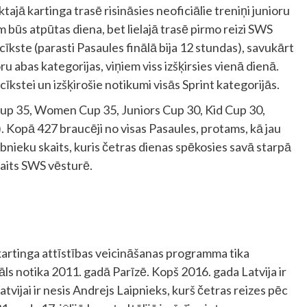
jā kartinga trasē risināsies neoficiālie treniņi junioru
 būs atpūtas diena, bet lielajā trasē pirmo reizi SWS
īkste (parasti Pasaules finālā bija 12 stundas), savukārt
u abas kategorijas, viņiem viss izšķirsies vienā dienā.
īkstei un izšķirošie notikumi visās Sprint kategorijās.
Cup 35, Women Cup 35, Juniors Cup 30, Kid Cup 30,
 Kopā 427 braucēji no visas Pasaules, protams, kā jau
lībnieku skaits, kuris četras dienas spēkosies savā starpā
kaits SWS vēsturē.
kartinga attīstības veicināšanas programma tika
āls notika 2011. gadā Parīzē. Kopš 2016. gada Latvija ir
vijai ir nesis Andrejs Laipnieks, kurš četras reizes pēc