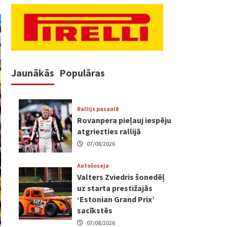
Jaunākās
Populāras
Rallijs pasaulē
Rovanpera pieļauj iespēju
atgriezties rallijā
07/08/2026
Autošoseja
Valters Zviedris šonedēļ
uz starta prestižajās
‘Estonian Grand Prix’
sacīkstēs
07/08/2026