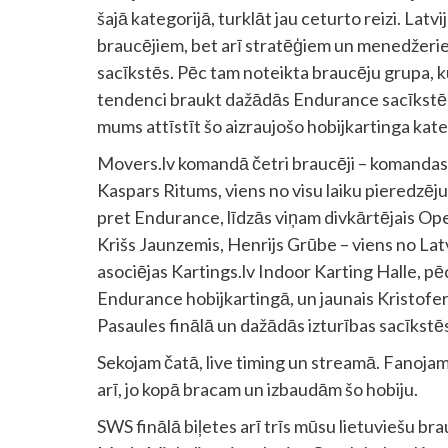
šajā kategorijā, turklāt jau ceturto reizi. Latv
braucējiem, bet arī stratēģiem un menedžerie
sacīkstēs. Pēc tam noteikta braucēju grupa, 
tendenci braukt dažādās Endurance sacīkstēs Eir
mums attīstīt šo aizraujošo hobijkartinga kate
Movers.lv komandā četri braucēji – komandas 
Kaspars Ritums, viens no visu laiku pieredzēj
pret Endurance, līdzās viņam divkārtējais Op
Krišs Jaunzemis, Henrijs Grūbe – viens no Latv
asociējas Kartings.lv Indoor Karting Halle, pēc 
Endurance hobijkartingā, un jaunais Kristofer
Pasaules finālā un dažādās izturības sacīkstē
Sekojam čatā, live timing un streamā. Fanoja
arī, jo kopā bracam un izbaudām šo hobiju.
SWS finālā biļetes arī trīs mūsu lietuviešu 