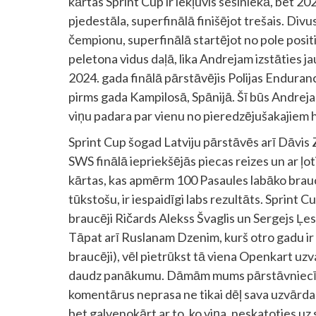
kārtas Sprint Cup ir iekļuvis sešiniekā, bet 2021
pjedestāla, superfinālā finišējot trešais. Divu
čempionu, superfinālā startējot no pole positi
peletona vidus daļā, lika Andrejam izstāties j
2024. gada finālā pārstāvējis Polijas Enduran
pirms gada Kampilosā, Spānijā. Šī būs Andreja
viņu padara par vienu no pieredzējušakajiem h
Sprint Cup šogad Latviju pārstāvēs arī Dāvis 
SWS finālā iepriekšējās piecas reizes un ar ļo
kārtas, kas apmērm 100 Pasaules labāko brau
tūkstošu, ir iespaidīgi labs rezultāts. Sprint 
braucēji Ričards Alekss Švaglis un Sergejs Ļesi
Tāpat arī Ruslanam Dzenim, kurš otro gadu ir
braucēji), vēl pietrūkst tā viena Openkart uzva
daudz panākumu. Dāmām mums pārstāvniecība
komentārus neprasa ne tikai dēļ sava uzvārda
bet galvenokārt ar to, ko viņa, neskatoties uz