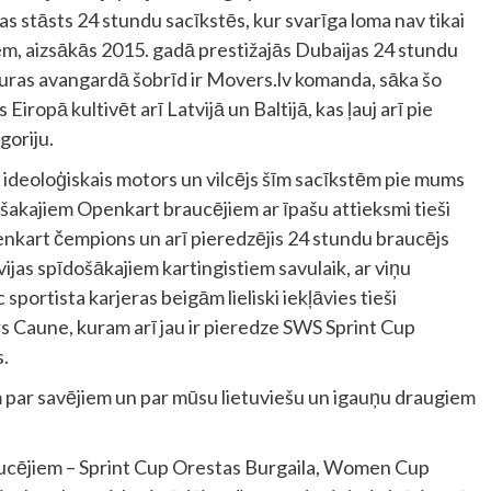
ijas stāsts 24 stundu sacīkstēs, kur svarīga loma nav tikai
m, aizsākās 2015. gadā prestižajās Dubaijas 24 stundu
kuras avangardā šobrīd ir Movers.lv komanda, sāka šo
opā kultivēt arī Latvijā un Baltijā, kas ļauj arī pie
goriju.
ideoloģiskais motors un vilcējs šīm sacīkstēm pie mums
ušakajiem Openkart braucējiem ar īpašu attieksmi tieši
enkart čempions un arī pieredzējis 24 stundu braucējs
ijas spīdošākajiem kartingistiem savulaik, ar viņu
sportista karjeras beigām lieliski iekļāvies tieši
s Caune, kuram arī jau ir pieredze SWS Sprint Cup
s.
m par savējiem un par mūsu lietuviešu un igauņu draugiem
braucējiem – Sprint Cup Orestas Burgaila, Women Cup