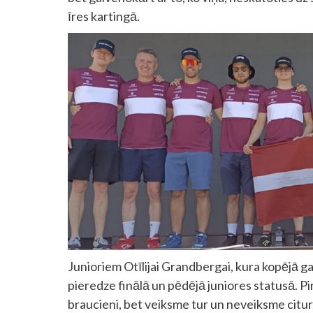
īres kartingā.
Junioriem Otīlijai Grandbergai, kura kopējā ga
pieredze finālā un pēdējā juniores statusā. Pi
braucieni, bet veiksme tur un neveiksme citur 