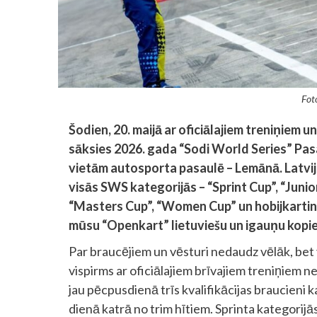
Fot
Šodien, 20. maijā ar oficiālajiem treniņiem 
sāksies 2026. gada “Sodi World Series” Pas
vietām autosporta pasaulē – Lemānā. Latvija
visās SWS kategorijās – “Sprint Cup”, “Junio
“Masters Cup”, “Women Cup” un hobijkartin
mūsu “Openkart” lietuviešu un igauņu kopie
Par braucējiem un vēsturi nedaudz vēlāk, bet vi
vispirms ar oficiālajiem brīvajiem treniņiem n
jau pēcpusdienā trīs kvalifikācijas braucieni 
dienā katrā no trim hītiem. Sprinta kategorijās