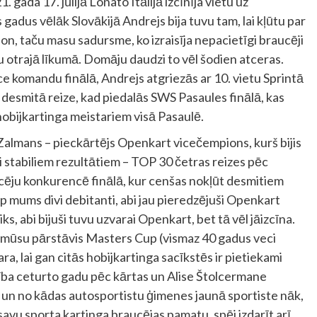
. gada 17. jūlijā Lonato Itālijā izcīnīja vietu uz
s gadus vēlāk Slovākijā Andrejs bija tuvu tam, lai kļūtu par
on, taču masu sadursme, ko izraisīja nepacietīgi braucēji
au otrajā līkumā. Domāju daudzi to vēl šodien atceras.
ce komandu finālā, Andrejs atgriezās ar 10. vietu Sprintā
 desmitā reize, kad piedalās SWS Pasaules finālā, kas
obijkartinga meistariem visā Pasaulē.
Zalmans – pieckārtējs Openkart vicečempions, kurš bijis
ti stabiliem rezultātiem – TOP 30 četras reizes pēc
cēju konkurencē finālā, kur cenšas nokļūt desmitiem
Cup mums divi debitanti, abi jau pieredzējuši Openkart
ks, abi bijuši tuvu uzvarai Openkart, bet tā vēl jāizcīna.
 mūsu pārstāvis Masters Cup (vismaz 40 gadus veci
ra, lai gan citās hobijkartinga sacīkstēs ir pietiekami
 ceturto gadu pēc kārtas un Alise Štolcermane
 un no kādas autosportistu ģimenes jaunā sportiste nāk,
 savu sporta kartinga braucējas pamatu, spēj izdarīt arī