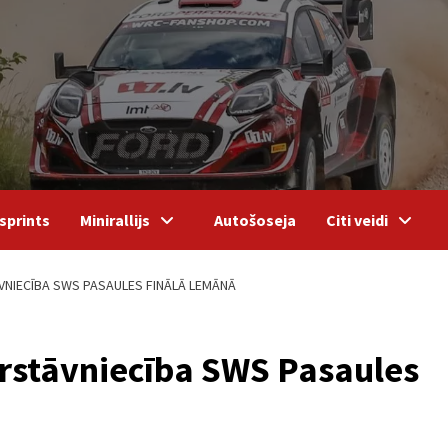
sprints
Minirallijs
Autošoseja
Citi veidi
ĀVNIECĪBA SWS PASAULES FINĀLĀ LEMĀNĀ
pārstāvniecība SWS Pasaules