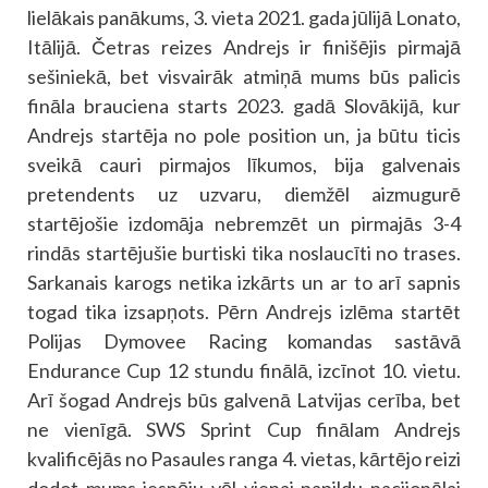
lielākais panākums, 3. vieta 2021. gada jūlijā Lonato,
Itālijā. Četras reizes Andrejs ir finišējis pirmajā
sešiniekā, bet visvairāk atmiņā mums būs palicis
fināla brauciena starts 2023. gadā Slovākijā, kur
Andrejs startēja no pole position un, ja būtu ticis
sveikā cauri pirmajos līkumos, bija galvenais
pretendents uz uzvaru, diemžēl aizmugurē
startējošie izdomāja nebremzēt un pirmajās 3-4
rindās startējušie burtiski tika noslaucīti no trases.
Sarkanais karogs netika izkārts un ar to arī sapnis
togad tika izsapņots. Pērn Andrejs izlēma startēt
Polijas Dymovee Racing komandas sastāvā
Endurance Cup 12 stundu finālā, izcīnot 10. vietu.
Arī šogad Andrejs būs galvenā Latvijas cerība, bet
ne vienīgā. SWS Sprint Cup finālam Andrejs
kvalificējās no Pasaules ranga 4. vietas, kārtējo reizi