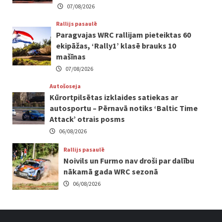
07/08/2026
Rallijs pasaulē
Paragvajas WRC rallijam pieteiktas 60
ekipāžas, ‘Rally1’ klasē brauks 10
mašīnas
07/08/2026
Autošoseja
Kūrortpilsētas izklaides satiekas ar
autosportu – Pērnavā notiks ‘Baltic Time
Attack’ otrais posms
06/08/2026
Rallijs pasaulē
Noivils un Furmo nav droši par dalību
nākamā gada WRC sezonā
06/08/2026