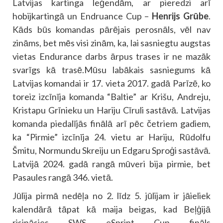
Latvijas kartinga leģendām, ar pieredzi arī
hobijkartingā un Endruance Cup –
Henrijs Grūbe
.
Kāds būs komandas pārējais perosnāls, vēl nav
zināms, bet mēs visi zinām, ka, lai sasniegtu augstas
vietas Endurance darbs ārpus trases ir ne mazāk
svarīgs kā trasē.Mūsu labākais sasniegums kā
Latvijas komandai ir 17. vieta 2017. gadā Parīzē, ko
toreiz izcīnīja komanda “Baltie” ar Krišu, Andreju,
Kristapu Grīnieku un Hariju Cīruli sastāvā. Latvijas
komanda piedalījās finālā arī pēc četriem gadiem,
ka “Pirmie” izcīnīja 24. vietu ar Hariju, Rūdolfu
Šmitu, Normundu Skreiju un Edgaru Sproģi sastāvā.
Latvijā 2024. gadā rangā mūveri bija pirmie, bet
Pasaules rangā 346. vietā.
Jūlija pirmā nedēļa no 2. līdz 5. jūlijam ir jāieliek
kalendārā tāpat kā maija beigas, kad Beļģijā
risināsies SWS eSprint Cup fināls