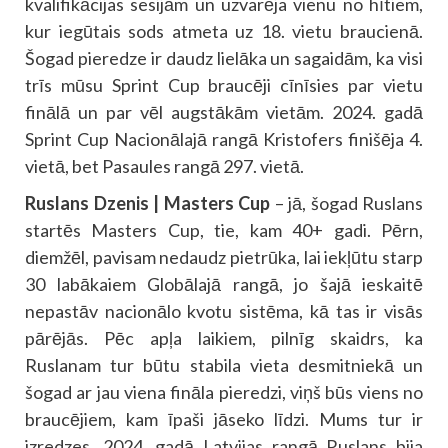
kvalifikācijas sesijām un uzvarēja vienu no hītiem,
kur iegūtais sods atmeta uz 18. vietu braucienā.
Šogad pieredze ir daudz lielāka un sagaidām, ka visi
trīs mūsu Sprint Cup braucēji cīnīsies par vietu
finālā un par vēl augstākām vietām. 2024. gadā
Sprint Cup Nacionālajā rangā Kristofers finišēja 4.
vietā, bet Pasaules rangā 297. vietā.
Ruslans Dzenis | Masters Cup
– jā, šogad Ruslans
startēs Masters Cup, tie, kam 40+ gadi. Pērn,
diemžēl, pavisam nedaudz pietrūka, lai iekļūtu starp
30 labākaiem Globālajā rangā, jo šajā ieskaitē
nepastāv nacionālo kvotu sistēma, kā tas ir visās
pārējās. Pēc apļa laikiem, pilnīg skaidrs, ka
Ruslanam tur būtu stabila vieta desmitniekā un
šogad ar jau viena fināla pieredzi, viņš būs viens no
braucējiem, kam īpaši jāseko līdzi. Mums tur ir
izredzes. 2024. gadā Latvijas rangā Ruslans bija