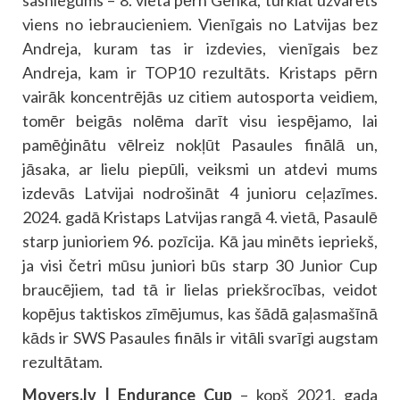
sasniegums – 8. vieta pērn Genkā, turklāt uzvarēts
viens no iebraucieniem. Vienīgais no Latvijas bez
Andreja, kuram tas ir izdevies, vienīgais bez
Andreja, kam ir TOP10 rezultāts. Kristaps pērn
vairāk koncentrējās uz citiem autosporta veidiem,
tomēr beigās nolēma darīt visu iespējamo, lai
pamēģinātu vēlreiz nokļūt Pasaules finālā un,
jāsaka, ar lielu piepūli, veiksmi un atdevi mums
izdevās Latvijai nodrošināt 4 junioru ceļazīmes.
2024. gadā Kristaps Latvijas rangā 4. vietā, Pasaulē
starp junioriem 96. pozīcija. Kā jau minēts iepriekš,
ja visi četri mūsu juniori būs starp 30 Junior Cup
braucējiem, tad tā ir lielas priekšrocības, veidot
kopējus taktiskos zīmējumus, kas šādā gaļasmašīnā
kāds ir SWS Pasaules fināls ir vitāli svarīgi augstam
rezultātam.
Movers.lv | Endurance Cup
– kopš 2021. gada