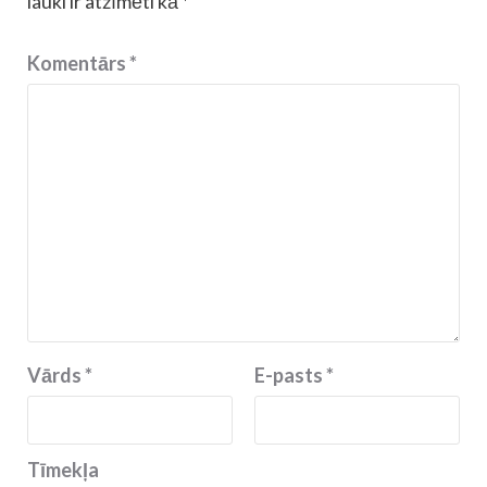
lauki ir atzīmēti kā
*
Komentārs
*
Vārds
*
E-pasts
*
Tīmekļa