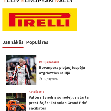
Jaunākās
Populāras
Rallijs pasaulē
Rovanpera pieļauj iespēju
atgriezties rallijā
07/08/2026
Autošoseja
Valters Zviedris šonedēļ uz starta
prestižajās ‘Estonian Grand Prix’
sacīkstēs