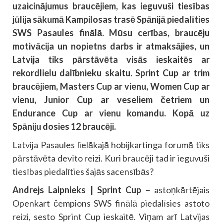
uzaicinājumus braucējiem, kas ieguvuši tiesības
jūlija sākumā Kampilosas trasē Spānijā piedalīties
SWS Pasaules finālā. Mūsu cerības, braucēju
motivācija un nopietns darbs ir atmaksājies, un
Latvija tiks pārstāvēta visās ieskaitēs ar
rekordlielu dalībnieku skaitu. Sprint Cup ar trim
braucējiem, Masters Cup ar vienu, Women Cup ar
vienu, Junior Cup ar veseliem četriem un
Endurance Cup ar vienu komandu. Kopā uz
Spāniju dosies 12 braucēji.
Latvija Pasaules lielākajā hobijkartinga forumā tiks
pārstāvēta devīto reizi. Kuri braucēji tad ir ieguvuši
tiesības piedalīties šajās sacensībās?
Andrejs Laipnieks |
Sprint Cup
– astoņkārtējais
Openkart čempions SWS finālā piedalīsies astoto
reizi, sesto Sprint Cup ieskaitē. Viņam arī Latvijas