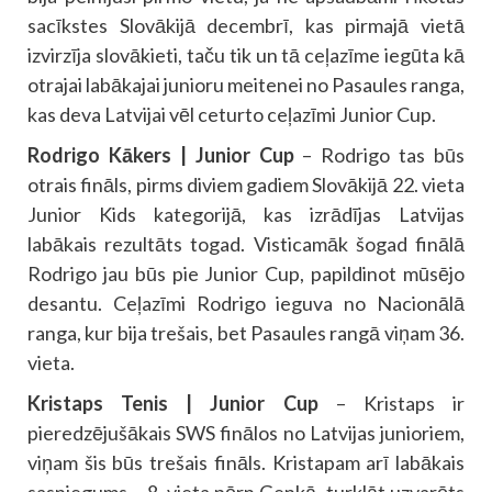
sacīkstes Slovākijā decembrī, kas pirmajā vietā
izvirzīja slovākieti, taču tik un tā ceļazīme iegūta kā
otrajai labākajai junioru meitenei no Pasaules ranga,
kas deva Latvijai vēl ceturto ceļazīmi Junior Cup.
Rodrigo Kākers | Junior Cup
– Rodrigo tas būs
otrais fināls, pirms diviem gadiem Slovākijā 22. vieta
Junior Kids kategorijā, kas izrādījas Latvijas
labākais rezultāts togad. Visticamāk šogad finālā
Rodrigo jau būs pie Junior Cup, papildinot mūsējo
desantu. Ceļazīmi Rodrigo ieguva no Nacionālā
ranga, kur bija trešais, bet Pasaules rangā viņam 36.
vieta.
Kristaps Tenis | Junior Cup
– Kristaps ir
pieredzējušākais SWS finālos no Latvijas junioriem,
viņam šis būs trešais fināls. Kristapam arī labākais