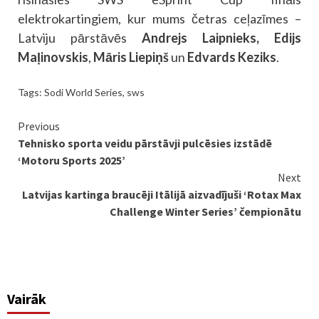
elektrokartingiem, kur mums četras ceļazīmes –
Latviju pārstāvēs
Andrejs Laipnieks,
Edijs
Maļinovskis
,
Māris Liepiņš
un
Edvards Keziks
.
Tags:
Sodi World Series
,
sws
Continue
Previous
Tehnisko sporta veidu pārstāvji pulcēsies izstādē
Reading
‘Motoru Sports 2025’
Next
Latvijas kartinga braucēji Itālijā aizvadījuši ‘Rotax Max
Challenge Winter Series’ čempionātu
Vairāk