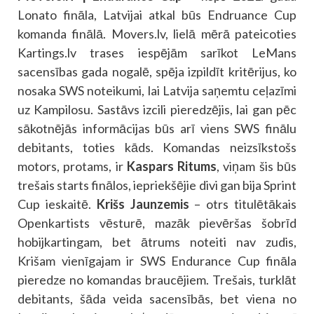
Lonato fināla, Latvijai atkal būs Endruance Cup
komanda finālā. Movers.lv, lielā mērā pateicoties
Kartings.lv trases iespējām sarīkot LeMans
sacensības gada nogalē, spēja izpildīt kritērijus, ko
nosaka SWS noteikumi, lai Latvija saņemtu ceļazīmi
uz Kampilosu. Sastāvs izcili pieredzējis, lai gan pēc
sākotnējās informācijas būs arī viens SWS finālu
debitants, toties kāds. Komandas neizsīkstošs
motors, protams, ir
Kaspars Ritums
, viņam šis būs
trešais starts finālos, iepriekšējie divi gan bija Sprint
Cup ieskaitē.
Krišs Jaunzemis
– otrs titulētākais
Openkartists vēsturē, mazāk pievēršas šobrīd
hobijkartingam, bet ātrums noteiti nav zudis,
Krišam vienīgajam ir SWS Endurance Cup fināla
pieredze no komandas braucējiem. Trešais, turklāt
debitants, šāda veida sacensībās, bet viena no