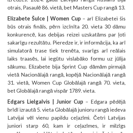
otrais, Pasaulē 86. vietā, bet Masters Cup rangā 13.
Elizabete Šulce | Women Cup
– arī Elizabetei šis
būs otrais fināls, pērn izcīnīta 20. vieta 30 dāmu
konkurencē, kas debijas reizei uzskatāms par ļoti
sakarīgu rezultātu. Pieredze ir, ir informācija, ka arī
simulatorā trase tiek trenēta, svarīgs arī reālais
laiks traasēs, lai iegūtu vislabāko formu uz jūlija
sākumu. Elizabete bija Sprint Cup dāmām pirmajā
vietā Nacionālajā rangā, kopējā Nacionālajā rangā
31. vietā, Women Cup Globālajā rangā 70. vieta,
bet Globālajā rangā vispār 1789. vieta.
Edgars Lielgalvis | Junior Cup
– Edgara pēdējā
brīdī izrautā 5. vieta Globālajā junioru rangā iedeva
Latvijai vēl vienu papildu ceļazīmi. Četri Latvijas
juniori starp 60, kam ir ceļazīmes, ir milzīgs