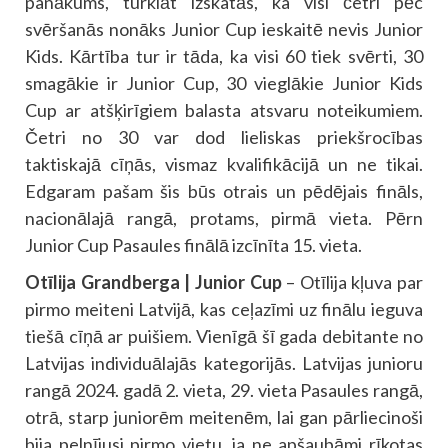
panākums, turklāt izskatās, ka visi četri pēc
svēršanās nonāks Junior Cup ieskaitē nevis Junior
Kids. Kārtība tur ir tāda, ka visi 60 tiek svērti, 30
smagākie ir Junior Cup, 30 vieglākie Junior Kids
Cup ar atšķirīgiem balasta atsvaru noteikumiem.
Četri no 30 var dod lieliskas priekšrocības
taktiskajā cīņās, vismaz kvalifikācijā un ne tikai.
Edgaram pašam šis būs otrais un pēdējais fināls,
nacionālajā rangā, protams, pirmā vieta. Pērn
Junior Cup Pasaules finālā izcīnīta 15. vieta.
Otīlija Grandberga | Junior Cup
– Otīlija kļuva par
pirmo meiteni Latvijā, kas ceļazīmi uz finālu ieguva
tiešā cīņā ar puišiem. Vienīgā šī gada debitante no
Latvijas individuālajās kategorijās. Latvijas junioru
rangā 2024. gadā 2. vieta, 29. vieta Pasaules rangā,
otrā, starp juniorēm meitenēm, lai gan pārliecinoši
bija pelnījusi pirmo vietu, ja ne apšaubāmi rīkotas