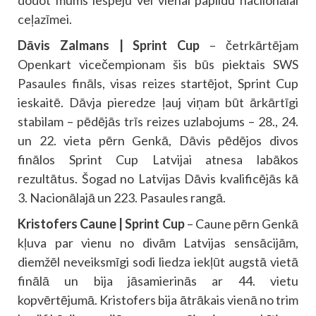
dodot mums iespēju vēl vienai papildu naciionālai
ceļazīmei.
Dāvis Zalmans | Sprint Cup
– četrkārtējam
Openkart vicečempionam šis būs piektais SWS
Pasaules fināls, visas reizes startējot, Sprint Cup
ieskaitē. Dāvja pieredze ļauj viņam būt ārkārtīgi
stabilam – pēdējās trīs reizes uzlabojums – 28., 24.
un 22. vieta pērn Genkā, Dāvis pēdējos divos
finālos Sprint Cup Latvijai atnesa labākos
rezultātus. Šogad no Latvijas Dāvis kvalificējās kā
3. Nacionālajā un 223. Pasaules rangā.
Kristofers Caune | Sprint Cup
– Caune pērn Genkā
kļuva par vienu no divām Latvijas sensācijām,
diemžēl neveiksmīgi sodi liedza iekļūt augstā vietā
finālā un bija jāsamierinās ar 44. vietu
kopvērtējumā. Kristofers bija ātrākais vienā no trim