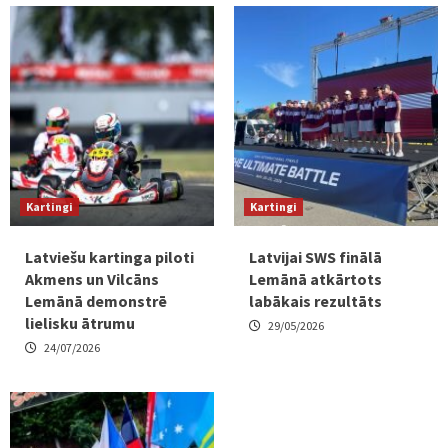
Kartingi
Kartingi
Latviešu kartinga piloti
Latvijai SWS finālā
Akmens un Vilcāns
Lemānā atkārtots
Lemānā demonstrē
labākais rezultāts
lielisku ātrumu
29/05/2026
24/07/2026