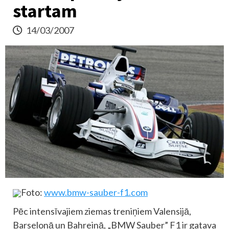
startam
14/03/2007
Foto:
www.bmw-sauber-f1.com
Pēc intensīvajiem ziemas treniņiem Valensijā,
Barselonā un Bahreinā, „BMW Sauber” F1 ir gatava