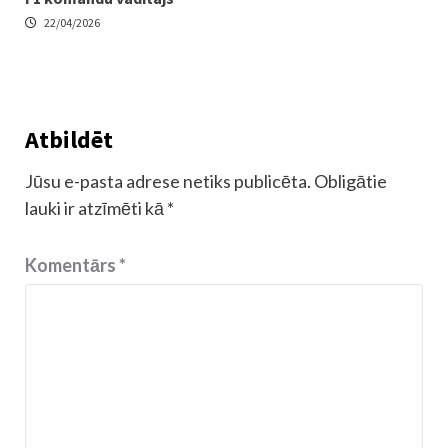
22/04/2026
Atbildēt
Jūsu e-pasta adrese netiks publicēta.
Obligātie
lauki ir atzīmēti kā
*
Komentārs
*