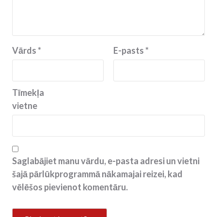
Vārds
*
E-pasts
*
Tīmekļa
vietne
Saglabājiet manu vārdu, e-pasta adresi un vietni
šajā pārlūkprogrammā nākamajai reizei, kad
vēlēšos pievienot komentāru.