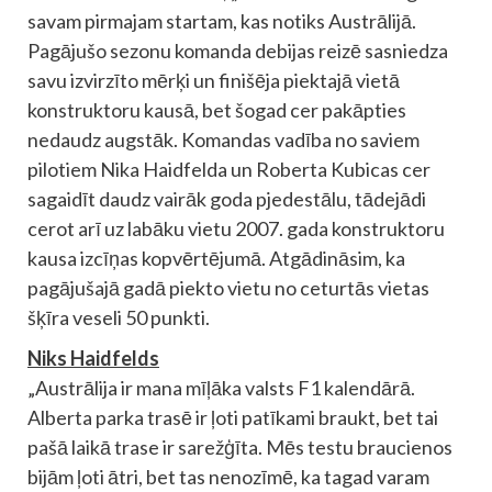
savam pirmajam startam, kas notiks Austrālijā.
Pagājušo sezonu komanda debijas reizē sasniedza
savu izvirzīto mērķi un finišēja piektajā vietā
konstruktoru kausā, bet šogad cer pakāpties
nedaudz augstāk. Komandas vadība no saviem
pilotiem Nika Haidfelda un Roberta Kubicas cer
sagaidīt daudz vairāk goda pjedestālu, tādejādi
cerot arī uz labāku vietu 2007. gada konstruktoru
kausa izcīņas kopvērtējumā. Atgādināsim, ka
pagājušajā gadā piekto vietu no ceturtās vietas
šķīra veseli 50 punkti.
Niks Haidfelds
„Austrālija ir mana mīļāka valsts F1 kalendārā.
Alberta parka trasē ir ļoti patīkami braukt, bet tai
pašā laikā trase ir sarežģīta. Mēs testu braucienos
bijām ļoti ātri, bet tas nenozīmē, ka tagad varam