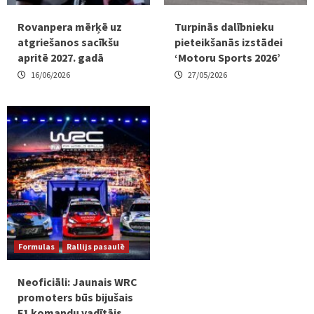
Rovanpera mērķē uz
Turpinās dalībnieku
atgriešanos sacīkšu
pieteikšanās izstādei
apritē 2027. gadā
‘Motoru Sports 2026’
16/06/2026
27/05/2026
Formulas
Rallijs pasaulē
Neoficiāli: Jaunais WRC
promoters būs bijušais
F1 komandu vadītājs