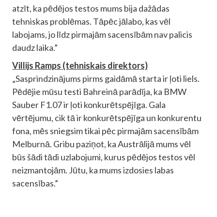
atzīt, ka pēdējos testos mums bija dažādas
tehniskas problēmas. Tāpēc jālabo, kas vēl
labojams, jo līdz pirmajām sacensībām nav palicis
daudz laika.”
Villijs Ramps (tehniskais direktors)
„Sasprindzinājums pirms gaidāmā starta ir ļoti liels.
Pēdējie mūsu testi Bahreinā parādīja, ka BMW
Sauber F1.07 ir ļoti konkurētspējīga. Gala
vērtējumu, cik tā ir konkurētspējīga un konkurentu
fona, mēs sniegsim tikai pēc pirmajām sacensībām
Melburnā. Gribu paziņot, ka Austrālijā mums vēl
būs šādi tādi uzlabojumi, kurus pēdējos testos vēl
neizmantojām. Jūtu, ka mums izdosies labas
sacensības.”