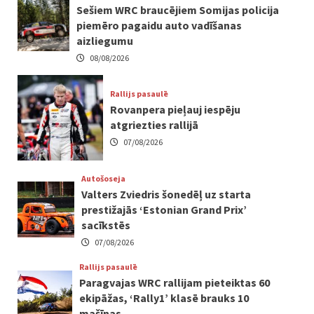
Sešiem WRC braucējiem Somijas policija
piemēro pagaidu auto vadīšanas
aizliegumu
08/08/2026
Rallijs pasaulē
Rovanpera pieļauj iespēju
atgriezties rallijā
07/08/2026
Autošoseja
Valters Zviedris šonedēļ uz starta
prestižajās ‘Estonian Grand Prix’
sacīkstēs
07/08/2026
Rallijs pasaulē
Paragvajas WRC rallijam pieteiktas 60
ekipāžas, ‘Rally1’ klasē brauks 10
mašīnas