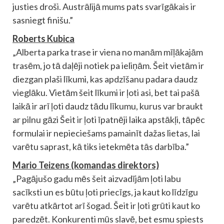
justies droši. Austrālijā mums pats svarīgākais ir
sasniegt finišu.”
Roberts Kubica
„Alberta parka trase ir viena no manām mīļākajām
trasēm, jo tā daļēji notiek pa ieliņām. Šeit vietām ir
diezgan plaši līkumi, kas apdzīšanu padara daudz
vieglāku. Vietām šeit līkumi ir ļoti asi, bet tai pašā
laikā ir arī ļoti daudz tādu līkumu, kurus var braukt
ar pilnu gāzi Šeit ir ļoti īpatnēji laika apstākļi, tāpēc
formulai ir nepieciešams pamainīt dažas lietas, lai
varētu saprast, kā tiks ietekmēta tās darbība.”
Mario Teizens (komandas direktors)
„Pagājušo gadu mēs šeit aizvadījām ļoti labu
sacīksti un es būtu ļoti priecīgs, ja kaut ko līdzīgu
varētu atkārtot arī šogad. Šeit ir ļoti grūti kaut ko
paredzēt. Konkurenti mūs slavē, bet esmu spiests