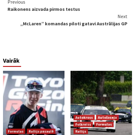
Continue
Previous
Raikonens aizvada pirmos testus
Reading
Next
„McLaren” komandas piloti gatavi Austrālijas GP
Vairāk
Autokross
Autošoseja
Folkreiss
Formulas
Formulas
Rallijs pasaulē
Rallijs