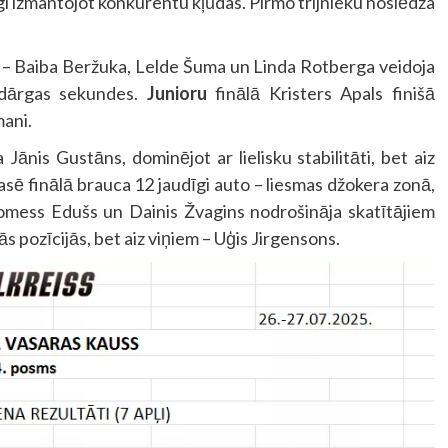
īgi izmantojot konkurentu kļūdas. Pirmo trijnieku noslēdza
i – Baiba Beržuka, Lelde Šuma un Linda Rotberga veidoja
a dārgas sekundes.
Junioru
finālā Kristers Apals finišā
mani.
 Jānis Gustāns, dominējot ar lielisku stabilitāti, bet aiz
asē finālā brauca 12 jaudīgi auto – liesmas džokera zonā,
Tomess Edušs un Dainis Žvagins nodrošināja skatītājiem
ās pozīcijās, bet aiz viņiem – Uģis Jirgensons.