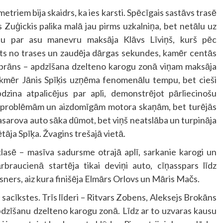
etriem bija skaidrs, ka ies karsti. Spēcīgais sastāvs trasē
vs Zuģickis palika malā jau pirms uzkalniņa, bet netālu uz
cenu par asu manevru maksāja Klāvs Līviņš, kurš pēc
mts no trases un zaudēja dārgas sekundes, kamēr centās
 Gabrāns – apdzīšana dzelteno karogu zonā viņam maksāja
Tikmēr Jānis Spīķis uzņēma fenomenālu tempu, bet cieši
dzina atpalicējus par apli, demonstrējot pārliecinošu
kām problēmām un aizdomīgām motora skaņām, bet turējās
asarova auto sāka dūmot, bet viņš neatslāba un turpināja
ētāja Spīķa. Žvagins trešajā vietā.
lasē – masīva sadursme otrajā aplī, sarkanie karogi un
braucienā startēja tikai deviņi auto, cīņasspars līdz
ners, aiz kura finišēja Elmārs Orlovs un Māris Mačs.
c sacīkstes. Trīs līderi – Ritvars Zobens, Aleksejs Brokāns
 apdzīšanu dzelteno karogu zonā. Līdz ar to uzvaras kausu