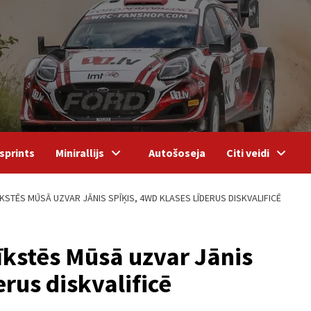
sprints
Minirallijs
Autošoseja
Citi veidi
KSTĒS MŪSĀ UZVAR JĀNIS SPĪĶIS, 4WD KLASES LĪDERUS DISKVALIFICĒ
īkstēs Mūsā uzvar Jānis
erus diskvalificē