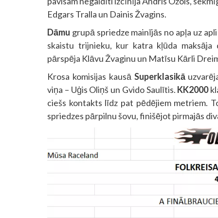
pavisam negaidīti izcīnīja Andris Ozols, sekm
Edgars Tralla un Dainis Žvagins.
Dāmu
grupā spriedze mainījās no apļa uz apl
skaistu trijnieku, kur katra kļūda maksāj
pārspēja Klāvu Žvaginu un Matīsu Kārli Drei
Krosa komisijas kausā
Superklasikā
uzvarēja
viņa – Uģis Oliņš un Gvido Saulītis.
KK2000
kl
ciešs kontakts līdz pat pēdējiem metriem. 
spriedzes pārpilnu šovu, finišējot pirmajās div