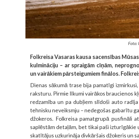
Foto:
Folkreisa Vasaras kausa sacensības Mūsas 
kulmināciju – ar spraigām cīņām, neprogn
un vairākiem pārsteigumiem finālos. Folkrei
Dienas sākumā trase bija pamatīgi izmirkusi,
raksturu. Pirmie līkumi vairākos braucienos kļu
redzamība un pa dubļiem slīdoši auto radīj
tehnisku neveiksmju – nedegošas gabarītu gai
džokeros. Folkreisa pamatgrupā pusfināli at
saplēstām detaļām, bet tikai paši izturīgākie u
skatītājus uzkurināja divkāršais džokeris un s