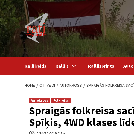
Skip
to
content
Rallijreids
Rallijs
Rallijsprints
Auto
HOME
CITI VEIDI
AUTOKROSS
SPRAIGĀS FOLKREISA SACĪ
Autokross
Folkreiss
Spraigās folkreisa sac
Spīķis, 4WD klases līd
29/07/2025