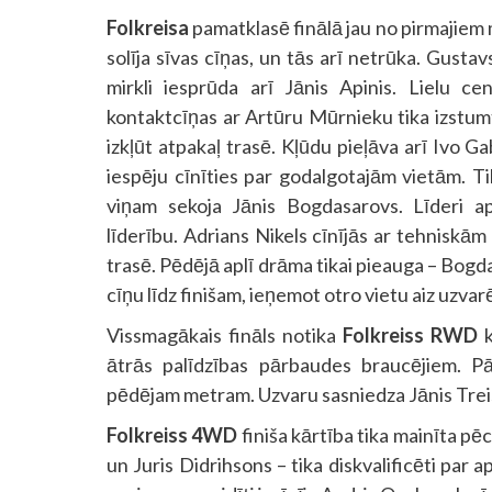
Folkreisa
pamatklasē finālā jau no pirmajiem m
solīja sīvas cīņas, un tās arī netrūka. Gusta
mirkli iesprūda arī Jānis Apinis. Lielu 
kontaktcīņas ar Artūru Mūrnieku tika izstu
izkļūt atpakaļ trasē. Kļūdu pieļāva arī Ivo
iespēju cīnīties par godalgotajām vietām. 
viņam sekoja Jānis Bogdasarovs. Līderi ap
līderību. Adrians Nikels cīnījās ar tehnis
trasē. Pēdējā aplī drāma tikai pieauga – Bogd
cīņu līdz finišam, ieņemot otro vietu aiz uzvar
Vissmagākais fināls notika
Folkreiss RWD
k
ātrās palīdzības pārbaudes braucējiem. Pār
pēdējam metram. Uzvaru sasniedza Jānis Treis
Folkreiss 4WD
finiša kārtība tika mainīta pē
un Juris Didrihsons – tika diskvalificēti par