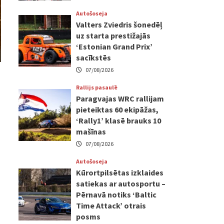
Autošoseja
Valters Zviedris šonedēļ
uz starta prestižajās
‘Estonian Grand Prix’
sacīkstēs
07/08/2026
Rallijs pasaulē
Paragvajas WRC rallijam
pieteiktas 60 ekipāžas,
‘Rally1’ klasē brauks 10
mašīnas
07/08/2026
Autošoseja
Kūrortpilsētas izklaides
satiekas ar autosportu –
Pērnavā notiks ‘Baltic
Time Attack’ otrais
posms