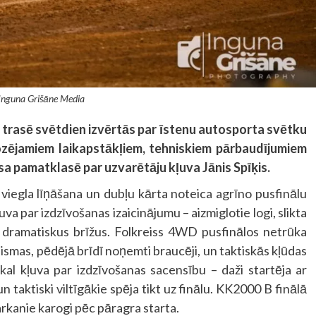
 Inguna Grišāne Media
trasē svētdien izvērtās par īstenu autosporta svētku
ozējamiem laikapstākļiem, tehniskiem pārbaudījumiem
sa pamatklasē par uzvarētāju kļuva Jānis Spīķis.
 viegla līņāšana un dubļu kārta noteica agrīno pusfinālu
va par izdzīvošanas izaicinājumu – aizmiglotie logi, slikta
a dramatiskus brīžus. Folkreiss 4WD pusfinālos netrūka
smas, pēdējā brīdī noņemti braucēji, un taktiskās kļūdas
kal kļuva par izdzīvošanas sacensību – daži startēja ar
n taktiski viltīgākie spēja tikt uz finālu. KK2000 B finālā
arkanie karogi pēc pāragra starta.